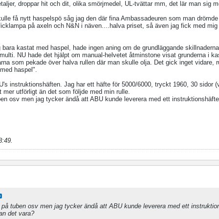
taljer, droppar hit och dit, olika smörjmedel, UL-tvättar mm, det lär man sig m
skulle få nytt haspelspö såg jag den där fina Ambassadeuren som man drömde
ficklampa på axeln och N&N i näven....halva priset, så även jag fick med mig 
 bara kastat med haspel, hade ingen aning om de grundläggande skillnaderna 
ulti. NU hade det hjälpt om manual-helvetet åtminstone visat grunderna i ka
 pilarna som pekade över halva rullen där man skulle olja. Det gick inget vidare,
a med haspel".
's instruktionshäften. Jag har ett häfte för 5000/6000, tryckt 1960, 30 sidor (
 mer utförligt än det som följde med min rulle.
uben osv men jag tycker ändå att ABU kunde leverera med ett instruktionshäft
8:49
.
ta på tuben osv men jag tycker ändå att ABU kunde leverera med ett instrukti
kan det vara?