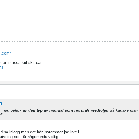
s.com/
s en massa kul skit där.
ns
er man behov av
den typ av manual som normalt medföljer
så kanske man 
l".
i dina inlägg men det här instämmer jag inte i.
ivning som är någorlunda vettig.