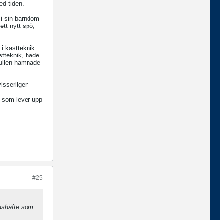
ed tiden.
 i sin barndom
ett nytt spö,
i kastteknik
stteknik, hade
 rullen hamnade
visserligen
e som lever upp
#25
onshäfte som