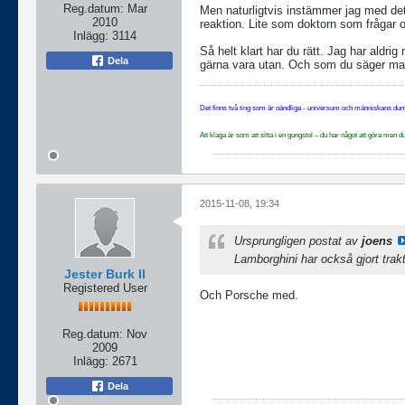
Reg.datum:
Mar
Men naturligtvis instämmer jag med det du
2010
reaktion. Lite som doktorn som frågar o
Inlägg:
3114
Så helt klart har du rätt. Jag har aldri
Dela
gärna vara utan. Och som du säger man h
Det finns två ting som är oändliga - universum och människans dumh
Att klaga är som att sitta i en gungstol – du har något att göra me
2015-11-08, 19:34
Ursprungligen postat av
joens
Lamborghini har också gjort trakt
Jester Burk II
Registered User
Och Porsche med.
Reg.datum:
Nov
2009
Inlägg:
2671
Dela