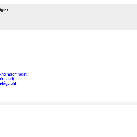
ågen
ckholmsområdet
ån land)
/lågprofil