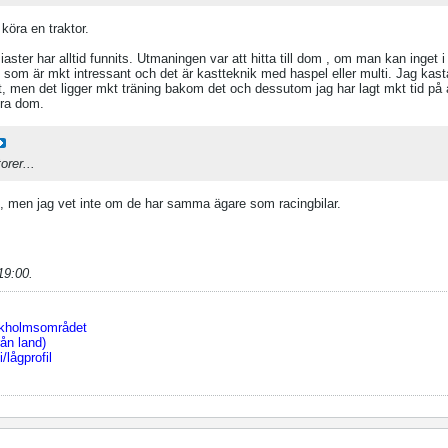
 köra en traktor.
aster har alltid funnits. Utmaningen var att hitta till dom , om man kan inget 
 som är mkt intressant och det är kastteknik med haspel eller multi. Jag k
men det ligger mkt träning bakom det och dessutom jag har lagt mkt tid på a
tra dom.
orer...
g, men jag vet inte om de har samma ägare som racingbilar.
19:00
.
ckholmsområdet
ån land)
/lågprofil