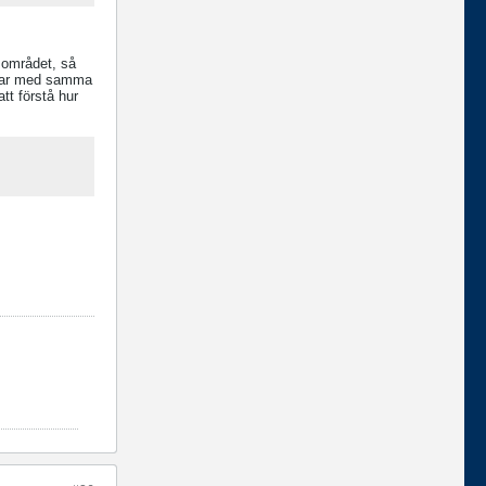
i området, så
astar med samma
tt förstå hur