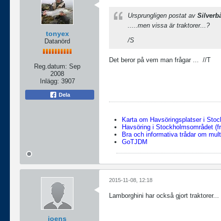
Ursprungligen postat av
Silverb
.....men vissa är traktorer...?
tonyex
/S
Datanörd
Det beror på vem man frågar ...
//T
Reg.datum:
Sep
2008
Inlägg:
3907
Dela
Karta om Havsöringsplatser i Sto
Havsöring i Stockholmsområdet (fr
Bra och informativa trådar om multi
GoTJDM
2015-11-08, 12:18
Lamborghini har också gjort traktorer...
joens