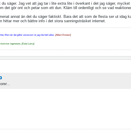
 säger. Jag vet att jag tar i lite extra lite i överkant i det jag säger, mycket 
m det gör ont och petar som ett dun. Kläm till ordentligt och se vad reaktionen
g menat annat än det du säger faktiskt. Bara det att som de flesta ser ut idag 
ittar mer och bättre info i det stora sanningsträsket internet.
et, Men när det gäller universum är jag inte helt säker.
[Albert Einstein]
n du kommer ingenstans.
[Dalai Lama]
orer...