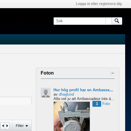
Logga in eller registrera dig
Foton
Hur hög profil har en Ambassadeur?
av
dhaglund
Alla vet ju att Ambassadeur inte är en lågprofilrulle, det är tydligt. Men hur hög profil har de egentligen?...
1
Foto
Filter