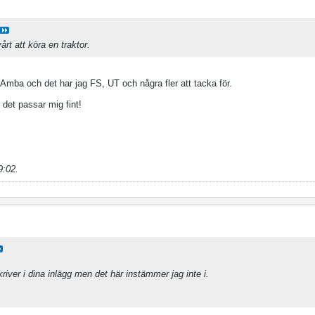
årt att köra en traktor.
k Amba och det har jag FS, UT och några fler att tacka för.
det passar mig fint!
9:02
.
kriver i dina inlägg men det här instämmer jag inte i.