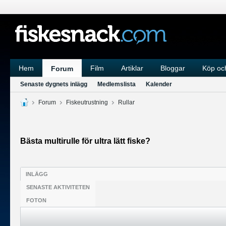
Hem
Film
Artiklar
Bloggar
Köp och
Forum
Senaste dygnets inlägg
Medlemslista
Kalender
Forum
Fiskeutrustning
Rullar
Bästa multirulle för ultra lätt fiske?
INLÄGG
SENASTE AKTIVITETEN
FOTON