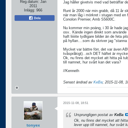
Reg.datum:
Jan
Jag håller givetvis med vad beträffar de
2011
Inlägg:
966
Runt år 2000 när min grabb, då 11 år 
när man låg i mörkret i stugan med en 
Dela
Conolon Premier, Amb S5600C.
Nu kommer min poäng, i 30 år hade jag
osv.. Kände ingen direkt som använde m
haft liiiiite tydligare bilder än de feta
på hyllan....som du skriver jag "stann
Mycket var bättre förr, det var även ABU
tvåspråkigt)...och DET häftet är mycket
Ok, nu finns det mycket att hitta på t
till namnet, hur svårt kan det vara?
//Kenneth
Senast ändrad av
KeBa
;
2015-11-08, 1
2015-11-08, 18:51
Ursprungligen postat av
KeBa
Ok, nu finns det mycket att hit
lever upp till namnet, hur svårt 
tonyex