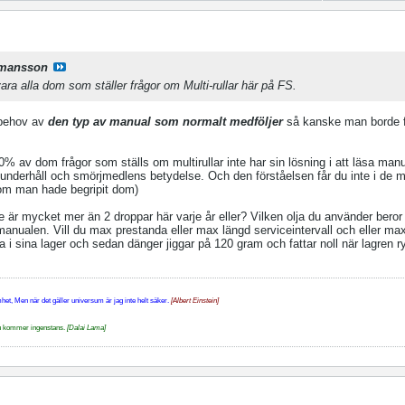
.mansson
ara alla dom som ställer frågor om Multi-rullar här på FS.
 behov av
den typ av manual som normalt medföljer
så kanske man borde f
90% av dom frågor som ställs om multirullar inte har sin lösning i att läsa man
k, underhåll och smörjmedlens betydelse. Och den förståelsen får du inte i de 
om man hade begripit dom)
le är mycket mer än 2 droppar här varje år eller? Vilken olja du använder beror
 manualen. Vill du max prestanda eller max längd serviceintervall och eller max
a i sina lager och sedan dänger jiggar på 120 gram och fattar noll när lagren r
et, Men när det gäller universum är jag inte helt säker.
[Albert Einstein]
n du kommer ingenstans.
[Dalai Lama]