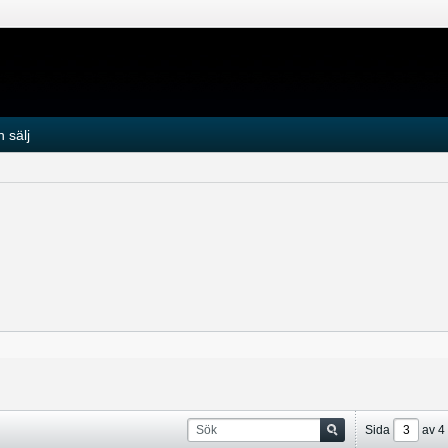
 sälj
Sida
av
4