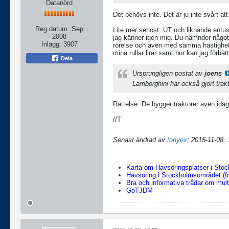
Datanörd
Det behövs inte. Det är ju inte svårt att
Reg.datum:
Sep
Lite mer seriöst: UT och liknande entusi
2008
jag känner igen mig. Du nämnder något
Inlägg:
3907
rörelse och även med samma hastighet, 
mina rullar lirar samt hur kan jag förbät
Dela
Ursprungligen postat av
joens
Lamborghini har också gjort trakt
Rättelse: De bygger traktorer även ida
//T
Senast ändrad av
tonyex
;
2015-11-08, 
Karta om Havsöringsplatser i Sto
Havsöring i Stockholmsområdet (fr
Bra och informativa trådar om multi
GoTJDM