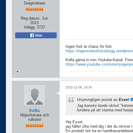
Dragtvättare
Reg.datum:
Jun
2013
Inlägg:
3727
Dela
Ingen fisk är chans för fisk.
https://ingenvidarefiskeblogg.wordpres
Kolla gärna in min Youtube-Kanal. Finn
https://www.youtube.com/user/jurgenjo
2015-11-08, 18:34
Ursprungligen postat av
Exxet
Jag kanske borde skrivit "känn
fundera på att stanna med haspe
KeBa
Nöjesfiskare och
rullnörd
Hej Exxet,
jag håller ofta med dig i det du skriver 
En produkt bör ha en handhavandebeskr