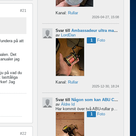
#21
Kanal:
Rullar
2026-04-27, 15:08
Svar till
Ambassadeur ultra mag xl 3
av
LordDan
1
Foto
undera på att
ualen. Det
manualer jag
 ju på vad du
 lasttåliga
yker! Jag
Kanal:
Rullar
2025-12-30, 18:24
Svar till
Någon som kan ABU Cardinal och skillnader mellan äldre rullar?
av
Äldre Id
Har kommit över två ABU-rullar på en loppis någonstans i Sverige. Servat själv nu. Den ena är en klassisk...
1
Foto
#22