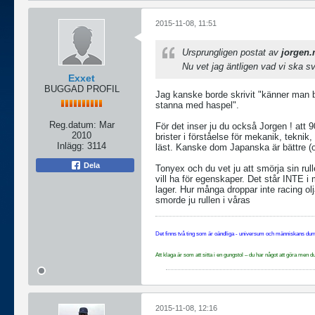
2015-11-08, 11:51
Ursprungligen postat av
jorgen
Nu vet jag äntligen vad vi ska sv
Exxet
BUGGAD PROFIL
Jag kanske borde skrivit "känner man
stanna med haspel".
Reg.datum:
Mar
För det inser ju du också Jorgen ! att 
2010
brister i förståelse för mekanik, tekni
Inlägg:
3114
läst. Kanske dom Japanska är bättre (
Dela
Tonyex och du vet ju att smörja sin rul
vill ha för egenskaper. Det står INTE i
lager. Hur många droppar inte racing olj
smorde ju rullen i våras
Det finns två ting som är oändliga - universum och människans dumh
Att klaga är som att sitta i en gungstol – du har något att göra me
2015-11-08, 12:16