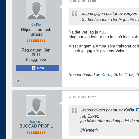
2015-11-08, 18:55
Ursprungligen postat av
tonyex
Det behövs inte. Det är ju inte sv
KeBa
Nöjesfiskare och
Nä det vet jag ju nu..
rullnörd
Idag har jag hyfsat bra koll på klassis
Visst är gamla Amba som traktorer och 
Reg.datum:
Jan
....och ja, jag kör givetvis Volvo!
2011
Inlägg:
966
Dela
Senast ändrad av
KeBa
;
2015-11-08, 1
2015-11-08, 19:27
Ursprungligen postat av
KeBa
Hej Exxet,
jag håller ofta med dig i det du s
Exxet
BUGGAD PROFIL
//Kenneth