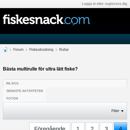
Logga in eller registrera dig
Forum
Fiskeutrustning
Rullar
Bästa multirulle för ultra lätt fiske?
INLÄGG
SENASTE AKTIVITETEN
FOTON
Filter
Föregående
1
2
3
4