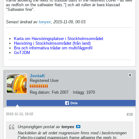
frame allowing the reels to subdue bass in the heaviest cover - as well
as redfish on the saltwater flats."] och att rullen är bara klassad
"Saltwater fine".
Senast ändrad av
tonyex
;
2015-11-09, 00:03
.
Karta om Havsöringsplatser i Stockholmsområdet
Havsöring i Stockholmsområdet (från land)
Bra och informativa trådar om multi/lågprofil
GoTJDM
JontaK
Registered User
Reg.datum:
Feb 2007
Inlägg:
1970
Dela
2015-11-12, 15:02
#36
Ursprungligen postat av
tonyex
Nackdelen är att ordet magnesium finns med i beskrivningen
["electro-coated magnesium frame allowing the reels to