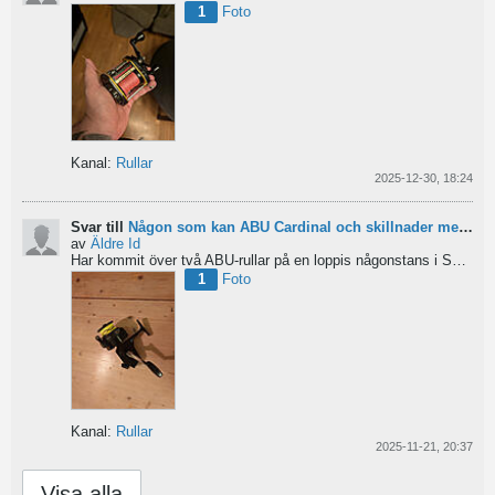
1
Foto
Kanal:
Rullar
2025-12-30, 18:24
Svar till
Någon som kan ABU Cardinal och skillnader mellan äldre rullar?
av
Äldre Id
Har kommit över två ABU-rullar på en loppis någonstans i Sverige. Servat själv nu. Den ena är en klassisk...
1
Foto
Kanal:
Rullar
2025-11-21, 20:37
Visa alla