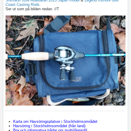
Shimano JDM Aldebaran 2015 Japan model
&
Legend Inshore Gulf
Coast Casting Rods
.
Ser ut som på bilden nedan. //T
Karta om Havsöringsplatser i Stockholmsområdet
Havsöring i Stockholmsområdet (från land)
Bra och informativa trådar om multi/lågprofil