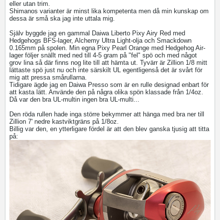
eller utan trim.
Shimanos varianter är minst lika kompetenta men då min kunskap om
dessa är små ska jag inte uttala mig.
Själv byggde jag en gammal Daiwa Liberto Pixy Airy Red med
Hedgehogs BFS-lager, Alchemy Ultra Light-olja och Smackdown
0.165mm på spolen. Min egna Pixy Pearl Orange med Hedgehog Air-
lager följer snällt med ned till 4-5 gram på "fel" spö och med något
grov lina så där finns nog lite till att hämta ut. Tyvärr är Zillion 1/8 mitt
lättaste spö just nu och inte särskilt UL egentligenså det är svårt för
mig att pressa smårullarna.
Tidigare ägde jag en Daiwa Presso som är en rulle designad enbart för
att kasta lätt. Använde den på några olika spön klassade från 1/4oz.
Då var den bra UL-multin ingen bra UL-multi...
Den röda rullen hade inga större bekymmer att hänga med bra ner till
Zillion 7' nedre kastviktgräns på 1/8oz.
Billig var den, en ytterligare fördel är att den blev ganska tjusig att titta
på: