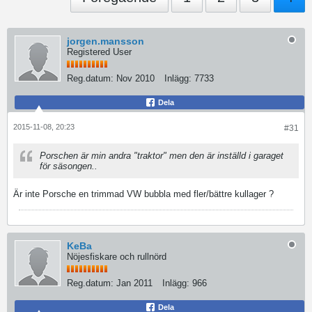
jorgen.mansson
Registered User
Reg.datum:
Nov 2010
Inlägg:
7733
Dela
2015-11-08, 20:23
#31
Porschen är min andra "traktor" men den är inställd i garaget
för säsongen..
Är inte Porsche en trimmad VW bubbla med fler/bättre kullager ?
KeBa
Nöjesfiskare och rullnörd
Reg.datum:
Jan 2011
Inlägg:
966
Dela