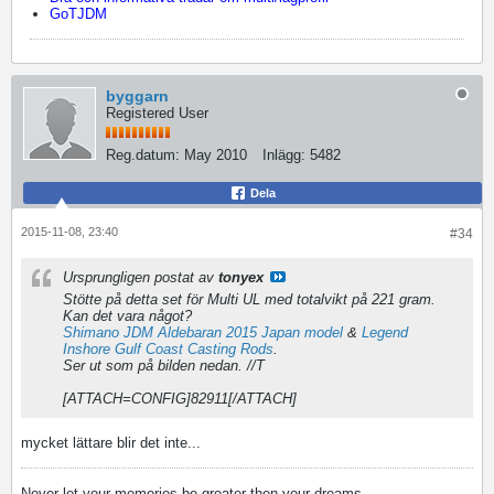
GoTJDM
byggarn
Registered User
Reg.datum:
May 2010
Inlägg:
5482
Dela
2015-11-08, 23:40
#34
Ursprungligen postat av
tonyex
Stötte på detta set för Multi UL med totalvikt på 221 gram.
Kan det vara något?
Shimano JDM Aldebaran 2015 Japan model
&
Legend
Inshore Gulf Coast Casting Rods
.
Ser ut som på bilden nedan. //T
[ATTACH=CONFIG]82911[/ATTACH]
mycket lättare blir det inte...
Never let your memories be greater then your dreams...