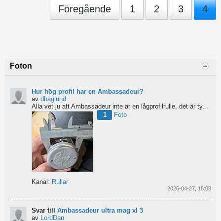
Föregående
1
2
3
4
Foton
Hur hög profil har en Ambassadeur?
av
dhaglund
Alla vet ju att Ambassadeur inte är en lågprofilrulle, det är tydligt. Men hur hög profil har de egentligen?...
1
Foto
Kanal:
Rullar
2026-04-27, 15:08
Svar till
Ambassadeur ultra mag xl 3
av
LordDan