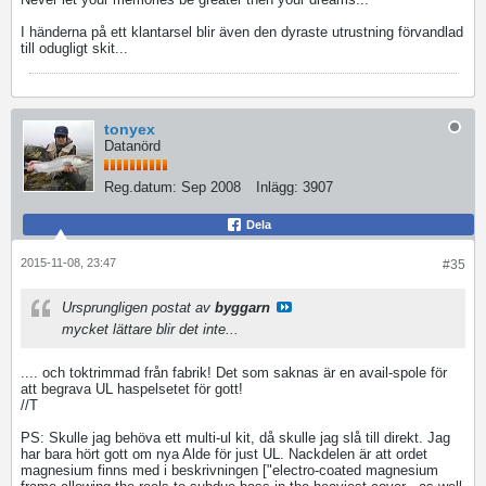
I händerna på ett klantarsel blir även den dyraste utrustning förvandlad
till odugligt skit...
tonyex
Datanörd
Reg.datum:
Sep 2008
Inlägg:
3907
Dela
2015-11-08, 23:47
#35
Ursprungligen postat av
byggarn
mycket lättare blir det inte...
.... och toktrimmad från fabrik! Det som saknas är en avail-spole för
att begrava UL haspelsetet för gott!
//T
PS: Skulle jag behöva ett multi-ul kit, då skulle jag slå till direkt. Jag
har bara hört gott om nya Alde för just UL. Nackdelen är att ordet
magnesium finns med i beskrivningen ["electro-coated magnesium