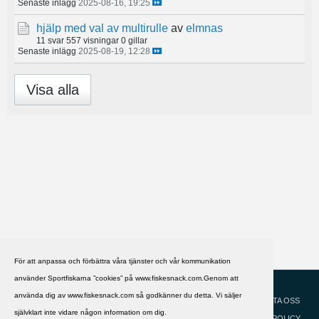
Senaste inlägg
2025-08-16, 19:25
hjälp med val av multirulle
av
elmnas
11 svar
557 visningar
0 gillar
Senaste inlägg
2025-08-19, 12:28
Visa alla
För att anpassa och förbättra våra tjänster och vår kommunikation
använder Sportfiskarna ”cookies” på www.fiskesnack.com.Genom att
HJÄLP
Svenska
använda dig av www.fiskesnack.com så godkänner du detta. Vi säljer
KONTAKTA OSS
självklart inte vidare någon information om dig.
COOKIEPOLICY