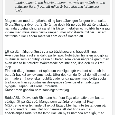
subdue bass in the heaviest cover - as well as redfish on the
saltwater flats."] och att rullen är bara klassad "Saltwater
fine".
Magnesium med rätt ytbehandling kan säkerligen fungera bra i salta
förutsättningar över tid. Själv är jag dock för nervös för att råka skada
nämnda ytbehandling så saltet får fäste i metallen och därför fiskar jag
vidare med mina aluminiumklumpar i mer oförlåtande miljöer. Tur att
det finns rullar i andra material som också kastar lätt.
Ett så där härligt gråtrist svar på trådskaparens frågeställning:
Även den bästa rulle är dålig på fel spö. Nuförtiden finns en uppsjö av
multirullar som är riktigt vassa till beten som väger några få gram men
även dessa blir otroligt svårkastade om inte spö, lina och rulle lirar
ihop.
Finn ett riktigt kompetent spö som verkligen gör vad det ska och inte
bara är backat av reklamsnack. Efter det kan du för all del välja mellan
trimmade små svenskar, guldfärgade runda japaner med bytta spolar,
tvålkoppar från sydostasien designade i Sverige eller tvålkoppar
byggda i Japan i allsköns utförande.
Krasst men ganska nära sanningen tror jag.
Både ABU, Daiwa och Shimano har flera låga alternativ som kastar
väldigt lätt på rätt spö. Många som avfärdar en original Pixy,
MGXtreme eller liknande till riktigt lätta vikter har inte testat dem på
rätt spö med rätt lina. Det bör nämnas att det finns än mer
specialanpassade "kasta lätt-rullar" än nyss nämnda att tillgå, med