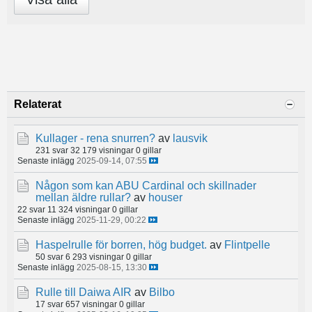
Relaterat
Kullager - rena snurren?
av
lausvik
231 svar
32 179 visningar
0 gillar
Senaste inlägg
2025-09-14, 07:55
Någon som kan ABU Cardinal och skillnader
mellan äldre rullar?
av
houser
22 svar
11 324 visningar
0 gillar
Senaste inlägg
2025-11-29, 00:22
Haspelrulle för borren, hög budget.
av
Flintpelle
50 svar
6 293 visningar
0 gillar
Senaste inlägg
2025-08-15, 13:30
Rulle till Daiwa AIR
av
Bilbo
17 svar
657 visningar
0 gillar