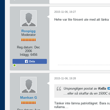
2015-11-06, 19:27
Hehe var lite försent ute med att länka 
Rospigg
Moderator
Reg.datum:
Dec
2006
Inlägg:
6456
Dela
2015-11-06, 19:28
Ursprungligen postat av
KeBa
....eller så skaffar du en 1500C oc
Mankan G
Tänker inte lämna patriotlägret. Bara s
rullarna....