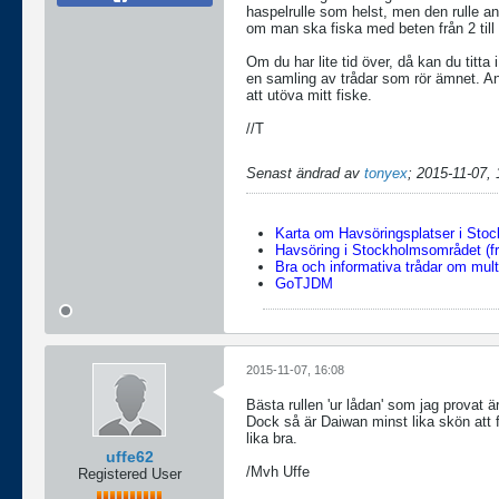
haspelrulle som helst, men den rulle anv
om man ska fiska med beten från 2 till
Om du har lite tid över, då kan du titta 
en samling av trådar som rör ämnet. Anle
att utöva mitt fiske.
//T
Senast ändrad av
tonyex
;
2015-11-07, 
Karta om Havsöringsplatser i Sto
Havsöring i Stockholmsområdet (fr
Bra och informativa trådar om multi
GoTJDM
2015-11-07, 16:08
Bästa rullen 'ur lådan' som jag provat
Dock så är Daiwan minst lika skön att 
lika bra.
uffe62
/Mvh Uffe
Registered User