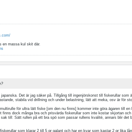
s.com/
s en massa kul skit där.
ns
e?
nska. Det är jag säker på. Tillgång till ingenjörskonst till fiskerullar som är
tande, stabila vid drillning och under belastning, lätt att meka, osv är för sto
tirulle för ultra lätt fiske [om den nu finns] kommer inte göra ägaren till en 
 finns dock många bra och prisvärda fiskerullar som inte kostar skjortan och 
sak till: Sätt rullen på ett bra spö som passar rullens kvalité, annars blir det 
 fiskerullar som klarar 2 till 5 gr galant och har en kvar som kastar 2 gr lika l