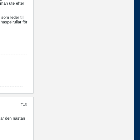
 man ute efter
 som leder till
haspelrullar för
#10
tar den nästan