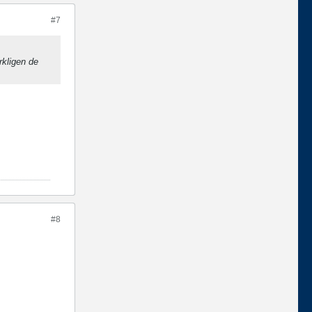
#7
rkligen de
#8