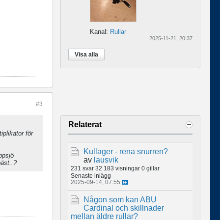
Kanal:
Rullar
2025-11-21, 20:37
Visa alla
#3
Relaterat
plikator för
Kullager - rena snurren?
ppsjö
av
lausvik
äst..?
231 svar
32 183 visningar
0 gillar
Senaste inlägg
2025-09-14, 07:55
Någon som kan ABU
Cardinal och skillnader
mellan äldre rullar?