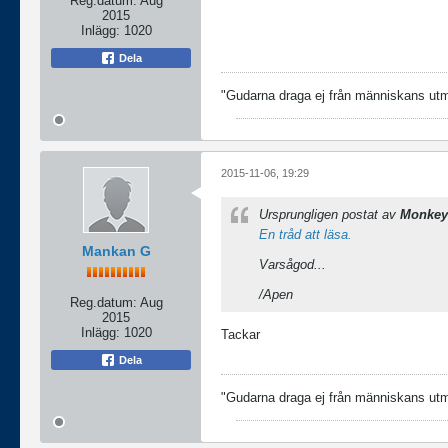
Reg.datum:
Aug
2015
Inlägg:
1020
Dela
"Gudarna draga ej från människans utmä
2015-11-06, 19:29
Ursprungligen postat av
Monkey
En tråd att läsa.
Mankan G
Varsågod...
/Apen
Reg.datum:
Aug
2015
Inlägg:
1020
Tackar
Dela
"Gudarna draga ej från människans utmä