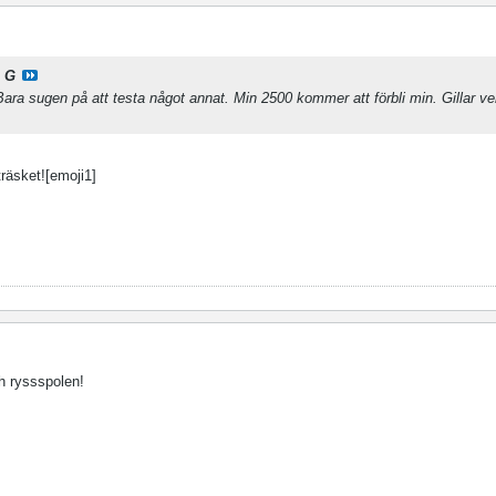
 G
Bara sugen på att testa något annat. Min 2500 kommer att förbli min. Gillar ve
räsket![emoji1]
h ryssspolen!