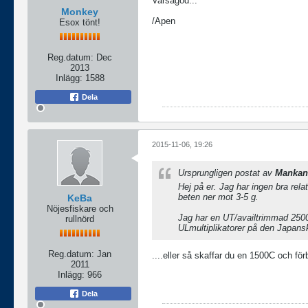
Varsågod...
Monkey
/Apen
Esox tönt!
Reg.datum:
Dec
2013
Inlägg:
1588
Dela
2015-11-06, 19:26
Ursprungligen postat av
Mankan
Hej på er. Jag har ingen bra rela
beten ner mot 3-5 g.
KeBa
Nöjesfiskare och
Jag har en UT/availtrimmad 2500
rullnörd
ULmultiplikatorer på den Japansk
Reg.datum:
Jan
....eller så skaffar du en 1500C och förbl
2011
Inlägg:
966
Dela