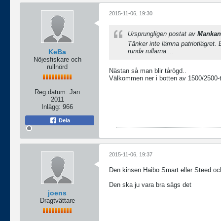
2015-11-06, 19:30
Ursprungligen postat av
Mankan
Tänker inte lämna patriotlägret. 
runda rullarna....
KeBa
Nöjesfiskare och
rullnörd
Nästan så man blir tårögd..
Välkommen ner i botten av 1500/2500-t
Reg.datum:
Jan
2011
Inlägg:
966
Dela
2015-11-06, 19:37
Den kinsen Haibo Smart eller Steed oc
Den ska ju vara bra sägs det
joens
Dragtvättare