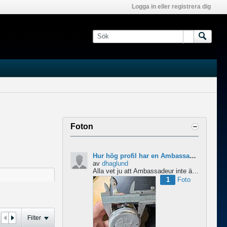
Logga in eller registrera dig
Foton
Hur hög profil har en Ambassadeur?
av
dhaglund
Alla vet ju att Ambassadeur inte är en lågprofilrulle, det är tydligt. Men hur hög profil har de egentligen?...
1
Foto
Filter