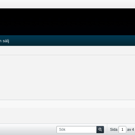
 sälj
Sida
av
4