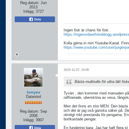
Reg.datum:
Jun
2013
Inlägg:
3727
Dela
Ingen fisk är chans för fisk.
https://ingenvidarefiskeblogg.wordpres
Kolla gärna in min Youtube-Kanal. Finn
https://www.youtube.com/user/jurgenjo
2015-11-07, 15:05
Bästa multirulle för ultra lätt fisk
tonyex
Tyvärr , den kommer med manualen på japa
Datanörd
raffinerade, ubersköna av veva, långskas
Men det finns en stor MEN: Den bästa mul
och det är jag oxå ganska säker på. Det
Reg.datum:
Sep
otroligt mkt prestanda för pengarna. En 
2008
bortkastade pengar.
Inlägg:
3907
En fundering bara: Jag har haft flera st
Dela