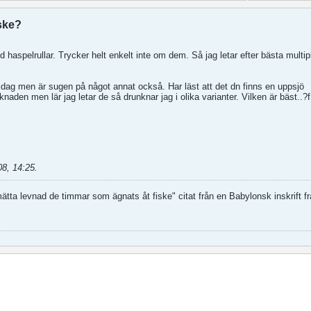
iske?
d haspelrullar. Trycker helt enkelt inte om dem. Så jag letar efter bästa multipl
dag men är sugen på något annat också. Har läst att det dn finns en uppsjö
aden men lär jag letar de så drunknar jag i olika varianter. Vilken är bäst..?f
08, 14:25
.
tta levnad de timmar som ägnats åt fiske" citat från en Babylonsk inskrift fr