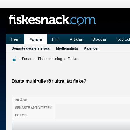
Hem
Film
Artiklar
Bloggar
Köp och
Forum
Senaste dygnets inlägg
Medlemslista
Kalender
Forum
Fiskeutrustning
Rullar
Bästa multirulle för ultra lätt fiske?
INLÄGG
SENASTE AKTIVITETEN
FOTON