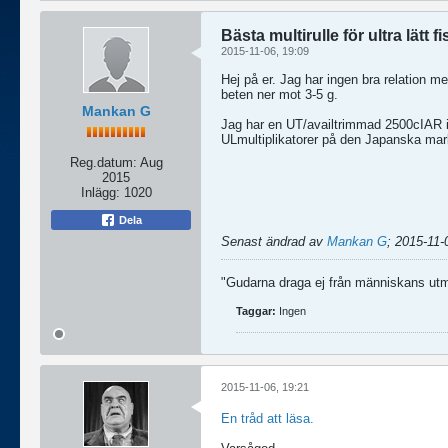
Bästa multirulle för ultra lätt f
2015-11-06, 19:09
Hej på er. Jag har ingen bra relation me
beten ner mot 3-5 g.
Mankan G
Jag har en UT/availtrimmad 2500cIAR i
ULmultiplikatorer på den Japanska markn
Reg.datum:
Aug
2015
Inlägg:
1020
Dela
Senast ändrad av
Mankan G
;
2015-11-
"Gudarna draga ej från människans utmä
Taggar:
Ingen
2015-11-06, 19:21
En tråd att läsa.