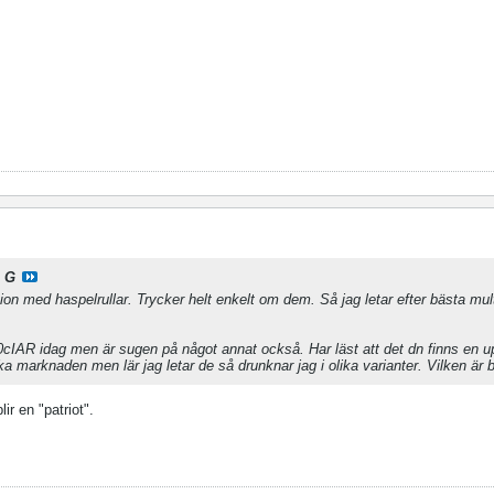
 G
tion med haspelrullar. Trycker helt enkelt om dem. Så jag letar efter bästa multi
cIAR idag men är sugen på något annat också. Har läst att det dn finns en u
a marknaden men lär jag letar de så drunknar jag i olika varianter. Vilken är b
ir en "patriot".