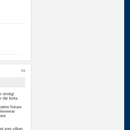
#9
 otroligt
r där borta.
bättre fiskare
levererar
bara
ångt som vilken