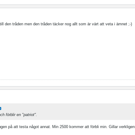
till den tråden men den tråden täcker nog allt som är värt att veta i ämnet ;-)
h förblir en "patriot".
ugen på att testa något annat. Min 2500 kommer att förbli min. Gillar verklige