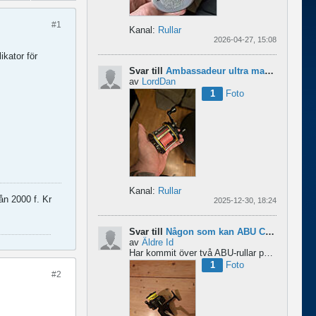
#1
Kanal:
Rullar
2026-04-27, 15:08
ikator för
Svar till
Ambassadeur ultra mag xl 3
av
LordDan
1
Foto
Kanal:
Rullar
ån 2000 f. Kr
2025-12-30, 18:24
Svar till
Någon som kan ABU Cardinal och skillnader mellan äldre rullar?
av
Äldre Id
Har kommit över två ABU-rullar på en loppis någonstans i Sverige. Servat själv nu. Den ena är en klassisk...
1
Foto
#2