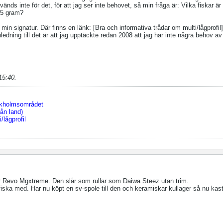
änds inte för det, för att jag ser inte behovet, så min fråga är: Vilka fiskar är
 5 gram?
i min signatur. Där finns en länk: [Bra och informativa trådar om multi/lågprofil]
dning till det är att jag upptäckte redan 2008 att jag har inte några behov av 
15:40
.
ckholmsområdet
ån land)
/lågprofil
 är Revo Mgxtreme. Den slår som rullar som Daiwa Steez utan trim.
fiska med. Har nu köpt en sv-spole till den och keramiskar kullager så nu kas