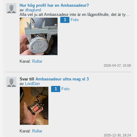
Hur hög profil har en Ambassadeur?
av
dhaglund
Alla vet ju att Ambassadeur inte är en lågprofilrulle, det är tydligt. Men hur hög profil har de egentligen?...
1
Foto
Kanal:
Rullar
2026-04-27, 15:08
Svar till
Ambassadeur ultra mag xl 3
av
LordDan
1
Foto
Kanal:
Rullar
2025-12-30, 18:24