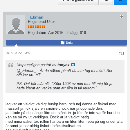
_Ekman_
Registered User
Reg.datum:
Apr 2016
Inlägg:
616
Dela
2018-03-22, 23:50
#11
Ursprungligen postat av
tonyex
@_Ekman_ : Är du säkert på att du inte tog fel rulle? Ser
ofiskat ut!
//T
PS: Det här slår allt: "Köpt 1998 av min mor till mig för ja
hade klarat en vecka utan att åka in till rektorn "
jag var ett väldigt väldigt busigt barn! och nej denna är fiskad med
massor! ja fick själv en smärre chock när ja öppnade den.
ja tittade på den länge före det sjönk in. ja förstår inte varför hur den
kan se så ny ut verkligen. Dock är ja väldigt petig
med mina saker tex rullen har bara en liten liten repa på sig under alla
år samt ja har aldrig fiskat i bräckt/saltvatten