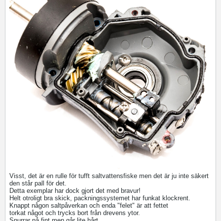
Visst, det är en rulle för tufft saltvattensfiske men det är ju inte säkert
den står pall för det.
Detta exemplar har dock gjort det med bravur!
Helt otroligt bra skick, packningssystemet har funkat klockrent.
Knappt någon saltpåverkan och enda "felet" är att fettet
torkat något och trycks bort från drevens ytor.
Snurrar på fint men går lite hårt.