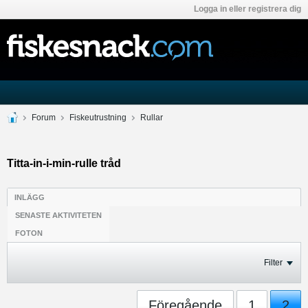
Logga in eller registrera dig
Forum
Fiskeutrustning
Rullar
Titta-in-i-min-rulle tråd
INLÄGG
SENASTE AKTIVITETEN
FOTON
Filter
Föregående
1
2