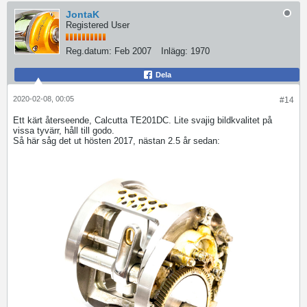
JontaK
Registered User
Reg.datum:
Feb 2007
Inlägg:
1970
Dela
2020-02-08, 00:05
#14
Ett kärt återseende, Calcutta TE201DC. Lite svajig bildkvalitet på
vissa tyvärr, håll till godo.
Så här såg det ut hösten 2017, nästan 2.5 år sedan: