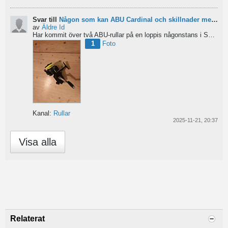
Svar till
Någon som kan ABU Cardinal och skillnader mellan äldre rullar?
av
Äldre Id
Har kommit över två ABU-rullar på en loppis någonstans i Sverige. Servat själv nu. Den ena är en klassisk...
1
Foto
Kanal:
Rullar
2025-11-21, 20:37
Visa alla
Relaterat