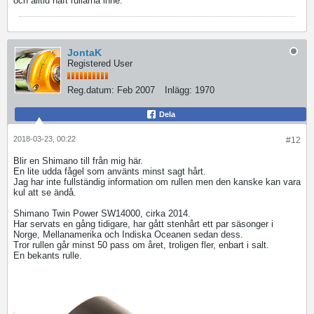
och alltid haft rullarna inne.
JontaK
Registered User
Reg.datum:
Feb 2007
Inlägg:
1970
Dela
2018-03-23, 00:22
#12
Blir en Shimano till från mig här.
En lite udda fågel som använts minst sagt hårt.
Jag har inte fullständig information om rullen men den kanske kan vara
kul att se ändå.
Shimano Twin Power SW14000, cirka 2014.
Har servats en gång tidigare, har gått stenhårt ett par säsonger i
Norge, Mellanamerika och Indiska Oceanen sedan dess.
Tror rullen går minst 50 pass om året, troligen fler, enbart i salt.
En bekants rulle.