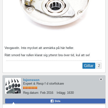
Vevgaveln. Inte mycket att anmärka på här heller.
Rätt smord har rullen klarat sig ytterst bra över tid, kul att se!
2
Gillar
lsjonsson
Expert & Resp f d storfiskare
Reg.datum:
Feb 2016
Inlägg:
1630
Dela