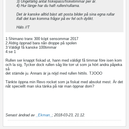
3) Ungefärlig antal fiskepass/fisketimmar per år.
4) Hur länge har du haft rullen/rullarna.
Det är kanske alltid bäst att posta bilder på sina egna rullar
ifall det kan komma frågor på ev fel och dylikt.
Häls //T
1:Shimano tranx 300 köpt sensommar 2017
2:Aldrig öppnad bara nån droppe på spolen
3:Väldigt få kanske 100timmar
4:se 1
Rullen ser knappt fiskad ut, hann med väldigt få timmar före isen kom
och la sig, Tycker dock rullen såg lite torr ut som ja hört andra påpeka
så
det stämde ju. Annars är ja nöjd med rullen hittils. TJOOO
Tänkte öppna min Revo rocket som ja fiskat med absolut mest. Är det
nåt speciellt man ska tänka på när man öppnar dom?
Senast ändrad av
_Ekman_
;
2018-03-23, 21:12
.