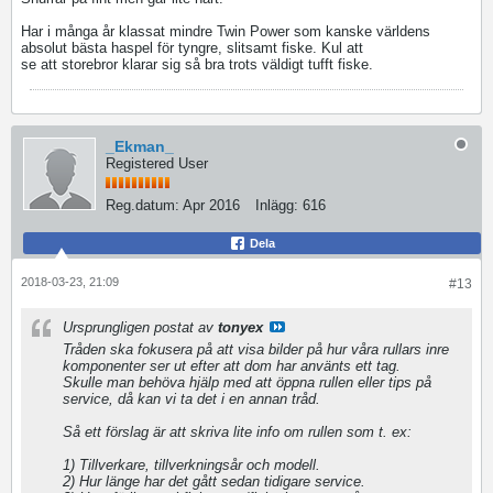
Har i många år klassat mindre Twin Power som kanske världens
absolut bästa haspel för tyngre, slitsamt fiske. Kul att
se att storebror klarar sig så bra trots väldigt tufft fiske.
_Ekman_
Registered User
Reg.datum:
Apr 2016
Inlägg:
616
Dela
2018-03-23, 21:09
#13
Ursprungligen postat av
tonyex
Tråden ska fokusera på att visa bilder på hur våra rullars inre
komponenter ser ut efter att dom har använts ett tag.
Skulle man behöva hjälp med att öppna rullen eller tips på
service, då kan vi ta det i en annan tråd.
Så ett förslag är att skriva lite info om rullen som t. ex:
1) Tillverkare, tillverkningsår och modell.
2) Hur länge har det gått sedan tidigare service.