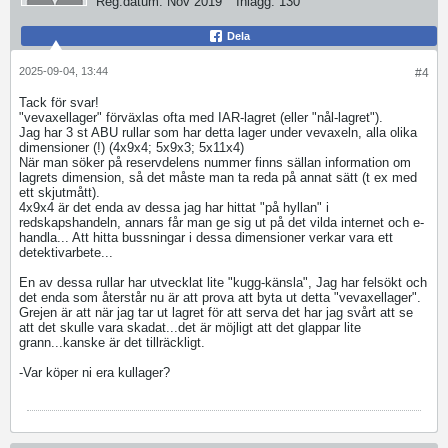
Reg.datum:
Nov 2019
Inlägg:
130
Dela
2025-09-04, 13:44
#4
Tack för svar!
"vevaxellager" förväxlas ofta med IAR-lagret (eller "nål-lagret").
Jag har 3 st ABU rullar som har detta lager under vevaxeln, alla olika
dimensioner (!) (4x9x4; 5x9x3; 5x11x4)
När man söker på reservdelens nummer finns sällan information om
lagrets dimension, så det måste man ta reda på annat sätt (t ex med
ett skjutmått).
4x9x4 är det enda av dessa jag har hittat "på hyllan" i
redskapshandeln, annars får man ge sig ut på det vilda internet och e-
handla... Att hitta bussningar i dessa dimensioner verkar vara ett
detektivarbete...
En av dessa rullar har utvecklat lite "kugg-känsla", Jag har felsökt och
det enda som återstår nu är att prova att byta ut detta "vevaxellager".
Grejen är att när jag tar ut lagret för att serva det har jag svårt att se
att det skulle vara skadat...det är möjligt att det glappar lite
grann...kanske är det tillräckligt.
-Var köper ni era kullager?