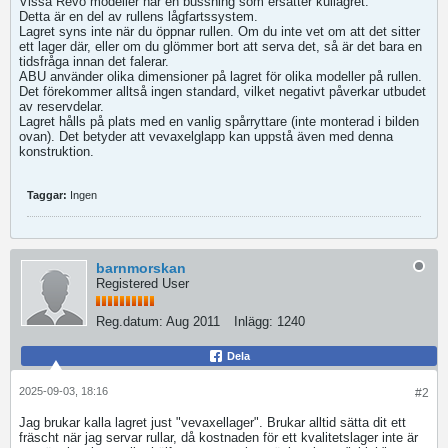
Vissa Revo modeller har en bussning som ersätter kullagret.
Detta är en del av rullens lågfartssystem.
Lagret syns inte när du öppnar rullen. Om du inte vet om att det sitter
ett lager där, eller om du glömmer bort att serva det, så är det bara en
tidsfråga innan det falerar.
ABU använder olika dimensioner på lagret för olika modeller på rullen.
Det förekommer alltså ingen standard, vilket negativt påverkar utbudet
av reservdelar.
Lagret hålls på plats med en vanlig spårryttare (inte monterad i bilden
ovan). Det betyder att vevaxelglapp kan uppstå även med denna
konstruktion.
Taggar:
Ingen
barnmorskan
Registered User
Reg.datum:
Aug 2011
Inlägg:
1240
Dela
2025-09-03, 18:16
#2
Jag brukar kalla lagret just "vevaxellager". Brukar alltid sätta dit ett
fräscht när jag servar rullar, då kostnaden för ett kvalitetslager inte är