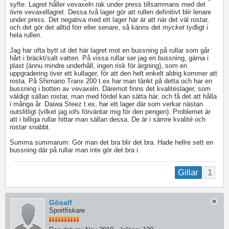
syfte. Lagret håller vevaxeln rak under press tillsammans med det
övre vevaxellagret. Dessa två lager gör att rullen definitivt blir lenare
under press. Det negativa med ett lager här är att när det väl rostar,
och det gör det alltid förr eller senare, så känns det
mycket
tydligt i
hela rullen.
Jag har ofta bytt ut det här lagret mot en bussning på rullar som går
hårt i bräckt/salt vatten. På vissa rullar ser jag en bussning, gärna i
plast (ännu mindre underhåll, ingen risk för ärgning), som en
uppgradering över ett kullager, för att den helt enkelt aldrig kommer att
rosta. På Shimano Tranx 200 t.ex har man tänkt på detta och har en
bussning i botten av vevaxeln. Däremot finns det kvalitéslager, som
väldigt sällan rostar, man med fördel kan sätta här, och få det att hålla
i många år. Daiwa Steez t.ex, har ett lager där som verkar nästan
outslitligt (vilket jag iofs förväntar mig för den pengen). Problemet är
att i billiga rullar hittar man sällan dessa. De är i sämre kvalité och
rostar snabbt.
Summa summarum: Gör man det bra blir det bra. Hade hellre sett en
bussning där på rullar man inte gör det bra i.
1
Gillar
Gösalf
Sportfiskare