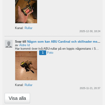
Kanal:
Rullar
2025-12-30, 18:24
Svar till
Någon som kan ABU Cardinal och skillnader mellan äldre rullar?
av
Äldre Id
Har kommit över två ABU-rullar på en loppis någonstans i Sverige. Servat själv nu. Den ena är en klassisk...
1
Foto
Kanal:
Rullar
2025-11-21, 20:37
Visa alla