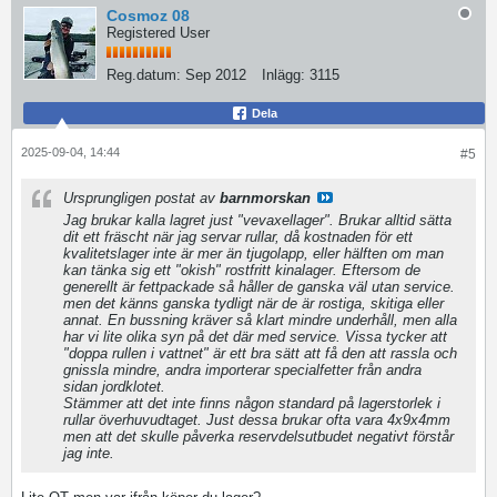
Cosmoz 08
Registered User
Reg.datum:
Sep 2012
Inlägg:
3115
Dela
2025-09-04, 14:44
#5
Ursprungligen postat av
barnmorskan
Jag brukar kalla lagret just "vevaxellager". Brukar alltid sätta
dit ett fräscht när jag servar rullar, då kostnaden för ett
kvalitetslager inte är mer än tjugolapp, eller hälften om man
kan tänka sig ett "okish" rostfritt kinalager. Eftersom de
generellt är fettpackade så håller de ganska väl utan service.
men det känns ganska tydligt när de är rostiga, skitiga eller
annat. En bussning kräver så klart mindre underhåll, men alla
har vi lite olika syn på det där med service. Vissa tycker att
"doppa rullen i vattnet" är ett bra sätt att få den att rassla och
gnissla mindre, andra importerar specialfetter från andra
sidan jordklotet.
Stämmer att det inte finns någon standard på lagerstorlek i
rullar överhuvudtaget. Just dessa brukar ofta vara 4x9x4mm
men att det skulle påverka reservdelsutbudet negativt förstår
jag inte.