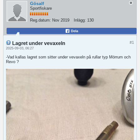
Gösalf
Sportfiskare
Reg.datum:
Nov 2019
Inlägg:
130
Dela
#1
Lagret under vevaxeln
2025-09-03, 06:27
-Vad kallas lagret som sitter under vevaxeln på rullar typ Mörrum och
Revo ?