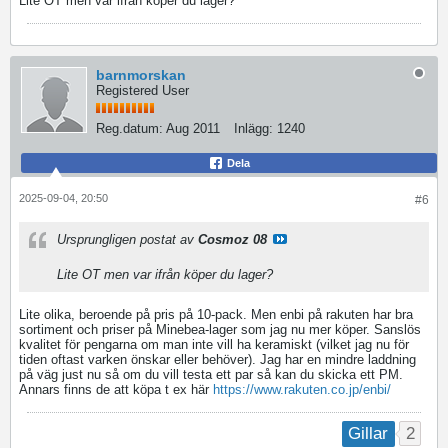
Lite OT men var ifrån köper du lager?
barnmorskan
Registered User
Reg.datum:
Aug 2011
Inlägg:
1240
Dela
2025-09-04, 20:50
#6
Ursprungligen postat av
Cosmoz 08
Lite OT men var ifrån köper du lager?
Lite olika, beroende på pris på 10-pack. Men enbi på rakuten har bra
sortiment och priser på Minebea-lager som jag nu mer köper. Sanslös
kvalitet för pengarna om man inte vill ha keramiskt (vilket jag nu för
tiden oftast varken önskar eller behöver). Jag har en mindre laddning
på väg just nu så om du vill testa ett par så kan du skicka ett PM.
Annars finns de att köpa t ex här
https://www.rakuten.co.jp/enbi/
2
Gillar