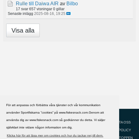
Rulle till Daiwa AIR
av
Bilbo
17 svar
657 visningar
0 gillar
Senaste inlägg
2025-08-16, 19:25
Visa alla
För att anpassa och förbättra våra tjänster och vår kommunikation
använder Sportfiskarna ”cookies” på www.fiskesnack.com.Genom att
HJÄLP
Svenska
använda dig av www.fiskesnack.com så godkänner du detta. Vi säljer
KONTAKTA OSS
självklart inte vidare någon information om dig.
COOKIEPOLICY
Klicka här för att läsa mer om cookies och hur du tackar nej till dem.
GÅ TILL TOPPEN