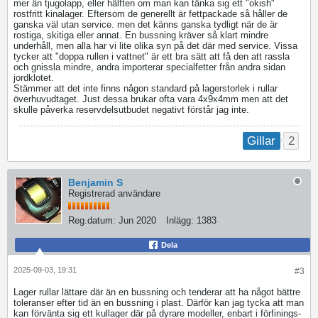
mer än tjugolapp, eller hälften om man kan tänka sig ett "okish"
rostfritt kinalager. Eftersom de generellt är fettpackade så håller de
ganska väl utan service. men det känns ganska tydligt när de är
rostiga, skitiga eller annat. En bussning kräver så klart mindre
underhåll, men alla har vi lite olika syn på det där med service. Vissa
tycker att "doppa rullen i vattnet" är ett bra sätt att få den att rassla
och gnissla mindre, andra importerar specialfetter från andra sidan
jordklotet.
Stämmer att det inte finns någon standard på lagerstorlek i rullar
överhuvudtaget. Just dessa brukar ofta vara 4x9x4mm men att det
skulle påverka reservdelsutbudet negativt förstår jag inte.
2
Gillar
Benjamin S
Registrerad användare
Reg.datum:
Jun 2020
Inlägg:
1383
Dela
2025-09-03, 19:31
#3
Lager rullar lättare där än en bussning och tenderar att ha något bättre
toleranser efter tid än en bussning i plast. Därför kan jag tycka att man
kan förvänta sig ett kullager där på dyrare modeller, enbart i förfinings-