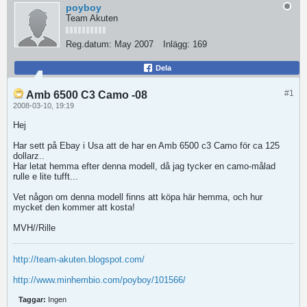
poyboy
Team Akuten
Reg.datum:
May 2007
Inlägg:
169
Dela
#1
Amb 6500 C3 Camo -08
2008-03-10, 19:19
Hej
Har sett på Ebay i Usa att de har en Amb 6500 c3 Camo för ca 125
dollarz..
Har letat hemma efter denna modell, då jag tycker en camo-målad
rulle e lite tufft...
Vet någon om denna modell finns att köpa här hemma, och hur
mycket den kommer att kosta!
MVH//Rille
http://team-akuten.blogspot.com/
http://www.minhembio.com/poyboy/101566/
Taggar:
Ingen