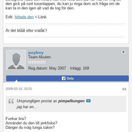
den gick på runt tusenlappen, du kan ju ringa dom och fråga om de
kan ta in den igen alt vad de tog för den.
Edit:
hittade den
<-Länk
Är det blåål eller vralåk?
poyboy
Team Akuten
Reg.datum:
May 2007
Inlägg:
169
Dela
2008-03-10, 19:25
#4
Ursprungligen postat av
pimpelkungen
jag har en...
Funkar bra?
Använder du den till jerkfiske?
Dänger du iväg tunga saker?