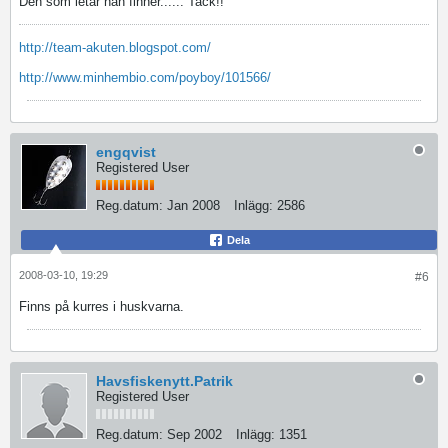
Den som letar han finner...... Tack!!
http://team-akuten.blogspot.com/
http://www.minhembio.com/poyboy/101566/
engqvist
Registered User
Reg.datum:
Jan 2008
Inlägg:
2586
Dela
2008-03-10, 19:29
#6
Finns på kurres i huskvarna.
Havsfiskenytt.Patrik
Registered User
Reg.datum:
Sep 2002
Inlägg:
1351