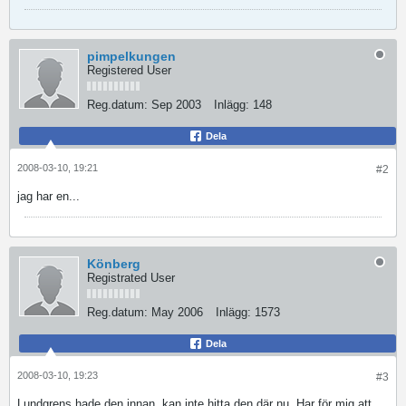
pimpelkungen
Registered User
Reg.datum:
Sep 2003
Inlägg:
148
Dela
2008-03-10, 19:21
#2
jag har en...
Könberg
Registrated User
Reg.datum:
May 2006
Inlägg:
1573
Dela
2008-03-10, 19:23
#3
Lundgrens hade den innan, kan inte hitta den där nu. Har för mig att