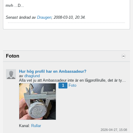
mvh ...D...
Senast ändrad av
Draugen
;
2008-03-10, 20:34
.
Foton
Hur hög profil har en Ambassadeur?
av
dhaglund
Alla vet ju att Ambassadeur inte är en lågprofilrulle, det är tydligt. Men hur hög profil har de egentligen?...
1
Foto
Kanal:
Rullar
2026-04-27, 15:08