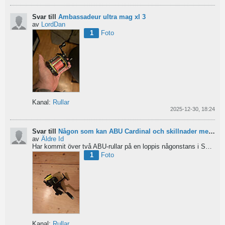
Svar till
Ambassadeur ultra mag xl 3
av
LordDan
1
Foto
Kanal:
Rullar
2025-12-30, 18:24
Svar till
Någon som kan ABU Cardinal och skillnader mellan äldre rullar?
av
Äldre Id
Har kommit över två ABU-rullar på en loppis någonstans i Sverige. Servat själv nu. Den ena är en klassisk...
1
Foto
Kanal:
Rullar