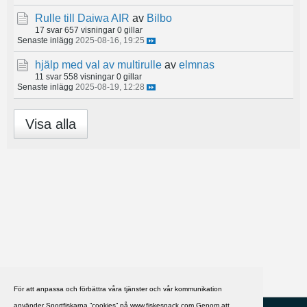
Rulle till Daiwa AIR
av
Bilbo
17 svar
657 visningar
0 gillar
Senaste inlägg
2025-08-16, 19:25
hjälp med val av multirulle
av
elmnas
11 svar
558 visningar
0 gillar
Senaste inlägg
2025-08-19, 12:28
Visa alla
För att anpassa och förbättra våra tjänster och vår kommunikation
använder Sportfiskarna ”cookies” på www.fiskesnack.com.Genom att