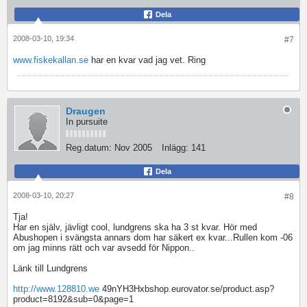
Dela
2008-03-10, 19:34
#7
www.fiskekallan.se
har en kvar vad jag vet. Ring
Draugen
In pursuite
Reg.datum:
Nov 2005
Inlägg:
141
Dela
2008-03-10, 20:27
#8
Tja!
Har en själv, jävligt cool, lundgrens ska ha 3 st kvar. Hör med
Abushopen i svängsta annars dom har säkert ex kvar...Rullen kom -06
om jag minns rätt och var avsedd för Nippon..
Länk till Lundgrens
http://www.128810.we
49nYH3Hxbshop.eurovator.se/product.asp?
product=8192&sub=0&page=1