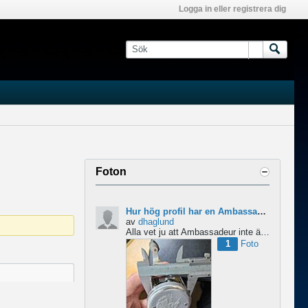
Logga in eller registrera dig
Foton
Hur hög profil har en Ambassadeur?
av
dhaglund
Alla vet ju att Ambassadeur inte är en lågprofilrulle, det är tydligt. Men hur hög profil har de egentligen?...
1
Foto