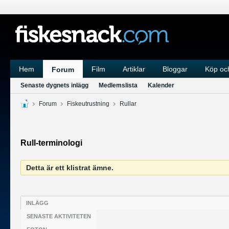
Hem
Film
Artiklar
Bloggar
Köp och
Forum
Senaste dygnets inlägg
Medlemslista
Kalender
Forum
Fiskeutrustning
Rullar
Rull-terminologi
Detta är ett klistrat ämne.
INLÄGG
SENASTE AKTIVITETEN