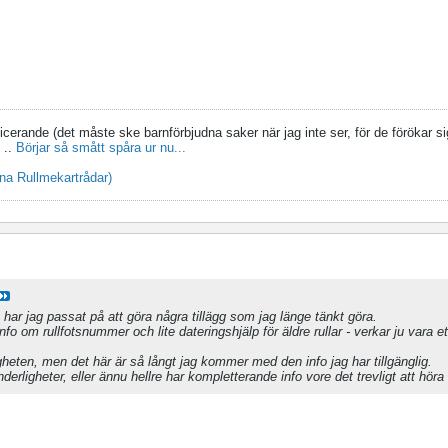
licerande (det måste ske barnförbjudna saker när jag inte ser, för de förökar s
..
Börjar så smått spåra ur nu...
mina Rullmekartrådar)
u har jag passat på att göra några tillägg som jag länge tänkt göra.
fo om rullfotsnummer och lite dateringshjälp för äldre rullar - verkar ju vara et
gheten, men det här är så långt jag kommer med den info jag har tillgänglig.
nderligheter, eller ännu hellre har kompletterande info vore det trevligt att höra