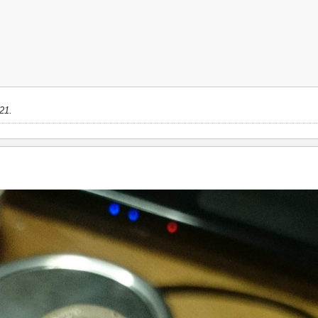
:21
.