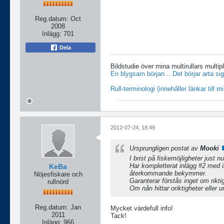
Reg.datum:
Oct
2008
Inlägg:
701
Dela
Bildstudie över mina multirullars multip
En blygsam början
..
Det börjar arta sig
Rull-terminologi (innehåller länkar till 
2012-07-24, 18:49
Ursprungligen postat av
Mooki
I brist på fiskemöjligheter just n
Har kompletterat inlägg #2 med in
KeBa
återkommande bekymmer.
Nöjesfiskare och
Garanterar förstås inget om rikti
rullnörd
Om nån hittar oriktigheter eller u
Reg.datum:
Jan
Mycket värdefull info!
2011
Tack!
Inlägg:
966