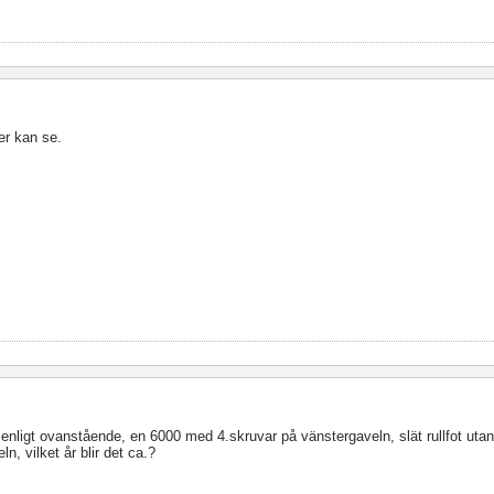
er kan se.
v enligt ovanstående, en 6000 med 4.skruvar på vänstergaveln, slät rullfot ut
, vilket år blir det ca.?