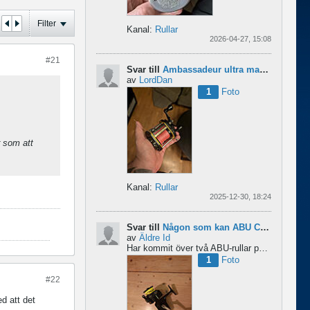
Filter
Kanal:
Rullar
2026-04-27, 15:08
#21
Svar till
Ambassadeur ultra mag xl 3
av
LordDan
1
Foto
r som att
Kanal:
Rullar
2025-12-30, 18:24
Svar till
Någon som kan ABU Cardinal och skillnader mellan äldre rullar?
av
Äldre Id
Har kommit över två ABU-rullar på en loppis någonstans i Sverige. Servat själv nu. Den ena är en klassisk...
1
Foto
#22
ed att det