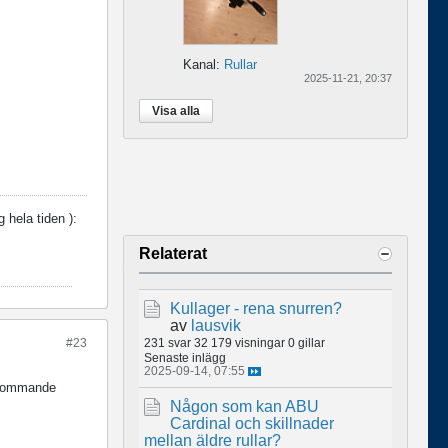
Kanal:
Rullar
2025-11-21, 20:37
Visa alla
ig hela tiden
):
Relaterat
Kullager - rena snurren?
av
lausvik
#23
231 svar
32 179 visningar
0 gillar
Senaste inlägg
2025-09-14, 07:55
erkommande
Någon som kan ABU
Cardinal och skillnader
mellan äldre rullar?