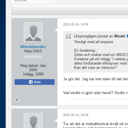
FOTON
2011-05-14, 14:59
Ursprungligen postat av
Mooki
Trevligt med all respons
Wreckbender
En fundering...
Heja GAIS
Sitter och mekar med en 4501CS 
Funderar på ett inlägg "i väntan 
detta fortfarande efterlyses me
Reg.datum:
Apr
Kan det vara av intresse?
2003
Inlägg:
2089
Ja gör det. Jag har inte tiden till det l
Dela
Vad skulle vi gjort utan havet? Skulle vi
2011-05-14, 19:29
Tur att det är melodifestival ikväll så m