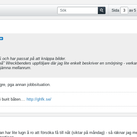
Sida
av
5
och har passat på att knäppa bilder.
på" Wreckbenders uppföljare där jag lite enkelt beskriver en smörjning - verka
d jämna mellanrum.
ängre, pga annan jobbsituation.
 burit båten....
http://ghfk.se/
an har lite lugn å ro att försöka få till nåt (siktar på måndag) - så räknar jag m