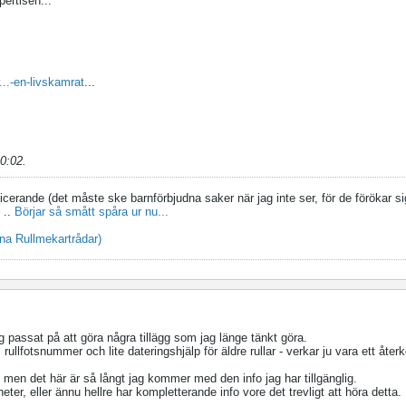
ertisen...
..-en-livskamrat
...
10:02
.
licerande (det måste ske barnförbjudna saker när jag inte ser, för de förökar s
..
Börjar så smått spåra ur nu...
mina Rullmekartrådar)
jag passat på att göra några tillägg som jag länge tänkt göra.
rullfotsnummer och lite dateringshjälp för äldre rullar - verkar ju vara ett åt
, men det här är så långt jag kommer med den info jag har tillgänglig.
heter, eller ännu hellre har kompletterande info vore det trevligt att höra detta.