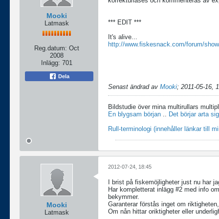
korrekturläses och kommenteras av exp
Mooki
*** EDIT ***
Latmask
It's alive...
http://www.fiskesnack.com/forum/show.
Reg.datum:
Oct
2008
Inlägg:
701
Dela
Senast ändrad av
Mooki
;
2011-05-16, 
Bildstudie över mina multirullars multip
En blygsam början
..
Det börjar arta sig
Rull-terminologi (innehåller länkar till 
2012-07-24, 18:45
I brist på fiskemöjligheter just nu har 
Har kompletterat inlägg #2 med info om 
bekymmer.
Garanterar förstås inget om riktigheten
Mooki
Om nån hittar oriktigheter eller underlig
Latmask