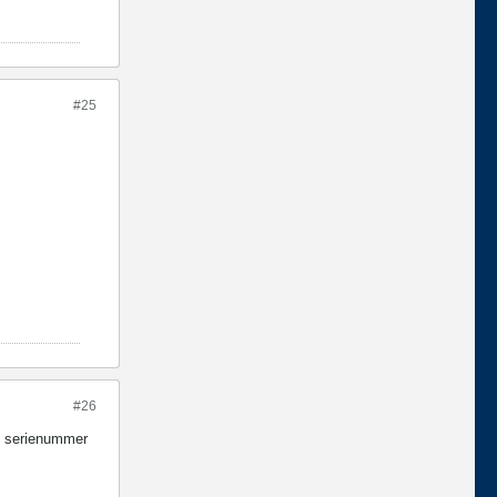
#25
#26
an serienummer