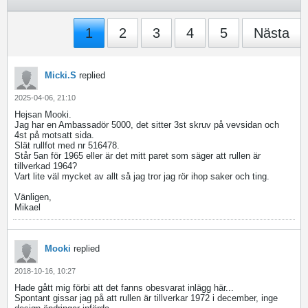
1
2
3
4
5
Nästa
Micki.S
replied
2025-04-06, 21:10
Hejsan Mooki.
Jag har en Ambassadör 5000, det sitter 3st skruv på vevsidan och
4st på motsatt sida.
Slät rullfot med nr 516478.
Står 5an för 1965 eller är det mitt paret som säger att rullen är
tillverkad 1964?
Vart lite väl mycket av allt så jag tror jag rör ihop saker och ting.
Vänligen,
Mikael
Mooki
replied
2018-10-16, 10:27
Hade gått mig förbi att det fanns obesvarat inlägg här...
Spontant gissar jag på att rullen är tillverkar 1972 i december, inge