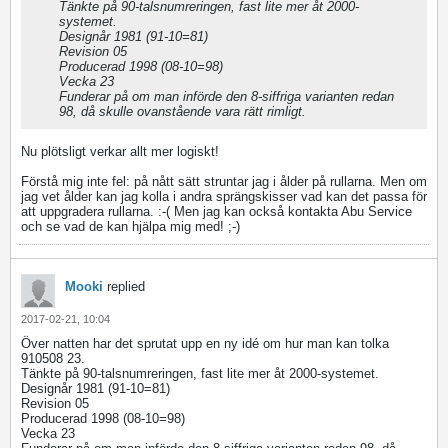
Tänkte på 90-talsnumreringen, fast lite mer åt 2000-
systemet.
Designår 1981 (91-10=81)
Revision 05
Producerad 1998 (08-10=98)
Vecka 23
Funderar på om man införde den 8-siffriga varianten redan
98, då skulle ovanstående vara rätt rimligt.
Nu plötsligt verkar allt mer logiskt!
Förstå mig inte fel: på nått sätt struntar jag i ålder på rullarna. Men om
jag vet ålder kan jag kolla i andra sprängskisser vad kan det passa för
att uppgradera rullarna. :-( Men jag kan också kontakta Abu Service
och se vad de kan hjälpa mig med! ;-)
Mooki
replied
2017-02-21, 10:04
Över natten har det sprutat upp en ny idé om hur man kan tolka
910508 23.
Tänkte på 90-talsnumreringen, fast lite mer åt 2000-systemet.
Designår 1981 (91-10=81)
Revision 05
Producerad 1998 (08-10=98)
Vecka 23