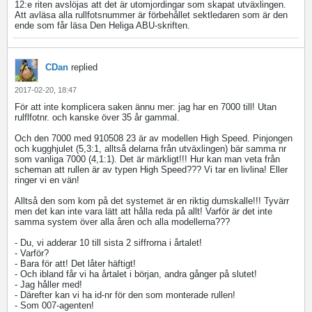
12:e riten avslöjas att det är utomjordingar som skapat utväxlingen.
Att avläsa alla rullfotsnummer är förbehållet sektledaren som är den
ende som får läsa Den Heliga ABU-skriften.
CDan
replied
2017-02-20, 18:47
För att inte komplicera saken ännu mer: jag har en 7000 till! Utan
rulflfotnr. och kanske över 35 år gammal.
Och den 7000 med 910508 23 är av modellen High Speed. Pinjongen
och kugghjulet (5,3:1, alltså delarna från utväxlingen) bär samma nr
som vanliga 7000 (4,1:1). Det är märkligt!!! Hur kan man veta från
scheman att rullen är av typen High Speed??? Vi tar en livlina! Eller
ringer vi en vän!
Alltså den som kom på det systemet är en riktig dumskalle!!! Tyvärr
men det kan inte vara lätt att hålla reda på allt! Varför är det inte
samma system över alla åren och alla modellerna???
- Du, vi adderar 10 till sista 2 siffrorna i årtalet!
- Varför?
- Bara för att! Det låter häftigt!
- Och ibland får vi ha årtalet i början, andra gånger på slutet!
- Jag håller med!
- Därefter kan vi ha id-nr för den som monterade rullen!
- Som 007-agenten!