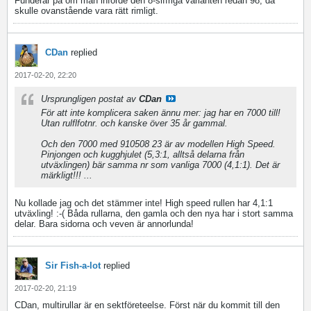
Funderar på om man införde den 8-siffriga varianten redan 98, då
skulle ovanstående vara rätt rimligt.
CDan
replied
2017-02-20, 22:20
Ursprungligen postat av
CDan
För att inte komplicera saken ännu mer: jag har en 7000 till!
Utan rulflfotnr. och kanske över 35 år gammal.
Och den 7000 med 910508 23 är av modellen High Speed.
Pinjongen och kugghjulet (5,3:1, alltså delarna från
utväxlingen) bär samma nr som vanliga 7000 (4,1:1). Det är
märkligt!!! ...
Nu kollade jag och det stämmer inte! High speed rullen har 4,1:1
utväxling! :-( Båda rullarna, den gamla och den nya har i stort samma
delar. Bara sidorna och veven är annorlunda!
Sir Fish-a-lot
replied
2017-02-20, 21:19
CDan, multirullar är en sektföreteelse. Först när du kommit till den