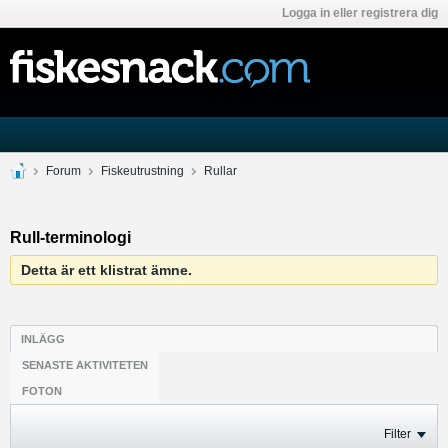
Logga in eller registrera dig
Forum
Fiskeutrustning
Rullar
Rull-terminologi
Detta är ett klistrat ämne.
INLÄGG
SENASTE AKTIVITETEN
FOTON
Filter