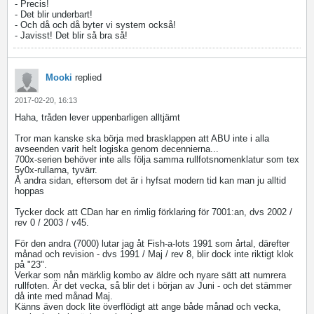
- Precis!
- Det blir underbart!
- Och då och då byter vi system också!
- Javisst! Det blir så bra så!
Mooki
replied
2017-02-20, 16:13
Haha, tråden lever uppenbarligen alltjämt
Tror man kanske ska börja med brasklappen att ABU inte i alla
avseenden varit helt logiska genom decennierna...
700x-serien behöver inte alls följa samma rullfotsnomenklatur som tex
5y0x-rullarna, tyvärr.
Å andra sidan, eftersom det är i hyfsat modern tid kan man ju alltid
hoppas
Tycker dock att CDan har en rimlig förklaring för 7001:an, dvs 2002 /
rev 0 / 2003 / v45.
För den andra (7000) lutar jag åt Fish-a-lots 1991 som årtal, därefter
månad och revision - dvs 1991 / Maj / rev 8, blir dock inte riktigt klok
på "23".
Verkar som nån märklig kombo av äldre och nyare sätt att numrera
rullfoten. Är det vecka, så blir det i början av Juni - och det stämmer
då inte med månad Maj.
Känns även dock lite överflödigt att ange både månad och vecka,