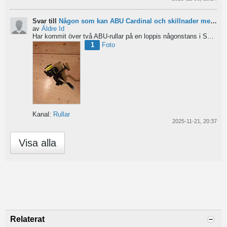
Svar till
Någon som kan ABU Cardinal och skillnader mellan äldre rullar?
av
Äldre Id
Har kommit över två ABU-rullar på en loppis någonstans i Sverige. Servat själv nu. Den ena är en klassisk...
1
Foto
Kanal:
Rullar
2025-11-21, 20:37
Visa alla
Relaterat