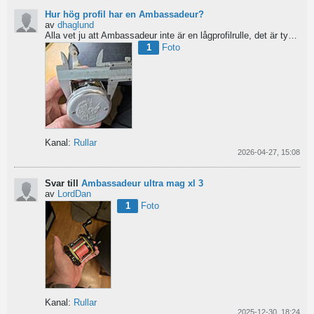
Hur hög profil har en Ambassadeur?
av
dhaglund
Alla vet ju att Ambassadeur inte är en lågprofilrulle, det är tydligt. Men hur hög profil har de egentligen?...
1
Foto
Kanal:
Rullar
2026-04-27, 15:08
Svar till
Ambassadeur ultra mag xl 3
av
LordDan
1
Foto
Kanal:
Rullar
2025-12-30, 18:24