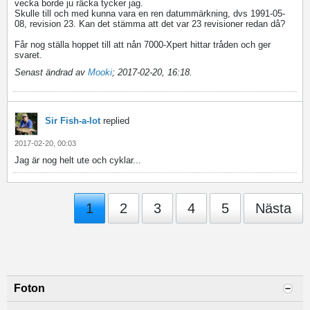
vecka borde ju räcka tycker jag.
Skulle till och med kunna vara en ren datummärkning, dvs 1991-05-
08, revision 23. Kan det stämma att det var 23 revisioner redan då?
Får nog ställa hoppet till att nån 7000-Xpert hittar tråden och ger
svaret.
Senast ändrad av
Mooki
;
2017-02-20, 16:18
.
Sir Fish-a-lot
replied
2017-02-20, 00:03
Jag är nog helt ute och cyklar...
1
2
3
4
5
Nästa
Foton