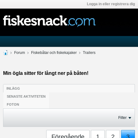
Logga in eller registrera dig
Forum
Fiskebåtar och fiskekajaker
Trailers
Min ögla sitter för långt ner på båten!
INLÄGG
SENASTE AKTIVITETEN
FOTON
Filter
Föregående
1
2
3