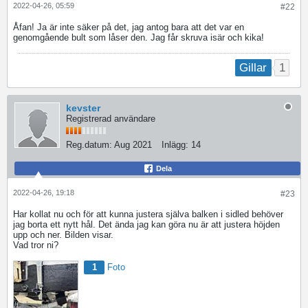
2022-04-26, 05:59
#22
Åfan! Ja är inte säker på det, jag antog bara att det var en
genomgående bult som låser den. Jag får skruva isär och kika!
1
Gillar
kevster
Registrerad användare
Reg.datum:
Aug 2021
Inlägg:
14
Dela
2022-04-26, 19:18
#23
Har kollat nu och för att kunna justera själva balken i sidled behöver
jag borta ett nytt hål. Det ända jag kan göra nu är att justera höjden
upp och ner. Bilden visar.
Vad tror ni?
1
Foto