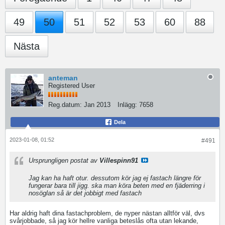
49
50
51
52
53
60
88
Nästa
anteman
Registered User
Reg.datum:
Jan 2013
Inlägg:
7658
Dela
2023-01-08, 01:52
#491
Ursprungligen postat av
Villespinn91
Jag kan ha haft otur. dessutom kör jag ej fastach längre för
fungerar bara till jigg. ska man köra beten med en fjäderring i
nosöglan så är det jobbigt med fastach
Har aldrig haft dina fastachproblem, de nyper nästan alltför väl, dvs
svårjobbade, så jag kör hellre vanliga beteslås ofta utan lekande,