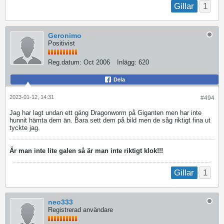
1
Gillar
Geronimo
Positivist
Reg.datum:
Oct 2006
Inlägg:
620
Dela
2023-01-12, 14:31
#494
Jag har lagt undan ett gäng Dragonworm på Giganten men har inte
hunnit hämta dem än. Bara sett dem på bild men de såg riktigt fina ut
tyckte jag.
Är man inte lite galen så är man inte riktigt klok!!!
1
Gillar
neo333
Registrerad användare