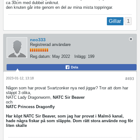
ca 30cm med dubbel uniknut.
den knuten går inte genom en del av mina mista toppringar.
1
Gillar
neo333
Registrerad användare
Reg.datum:
May 2022
Inlägg:
199
Dela
2023-01-12, 13:18
#493
Någon som har provat Svartzonker nya ned jiggar? Tror att dom har
släppt 3 olika,
NATC Lady Dragonworm,
NATC Sir Beaver
och
NATC Princess Dragonfly
Har köpt NATC Sir Beaver, som jag har provat i Malmö kanal,
hade några fiskar på som släppte. Dom rätt stora använde nog för
liten skalle