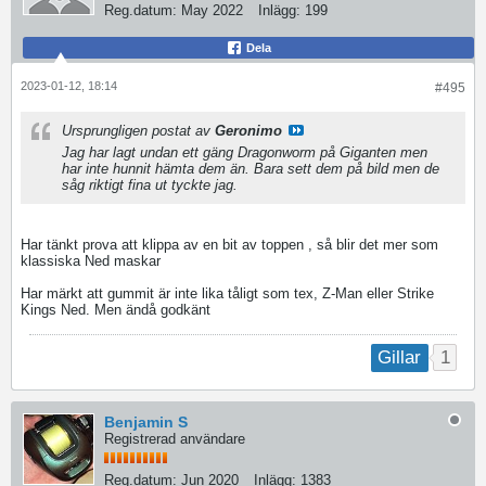
Reg.datum:
May 2022
Inlägg:
199
Dela
2023-01-12, 18:14
#495
Ursprungligen postat av
Geronimo
Jag har lagt undan ett gäng Dragonworm på Giganten men
har inte hunnit hämta dem än. Bara sett dem på bild men de
såg riktigt fina ut tyckte jag.
Har tänkt prova att klippa av en bit av toppen , så blir det mer som
klassiska Ned maskar
Har märkt att gummit är inte lika tåligt som tex, Z-Man eller Strike
Kings Ned. Men ändå godkänt
1
Gillar
Benjamin S
Registrerad användare
Reg.datum:
Jun 2020
Inlägg:
1383