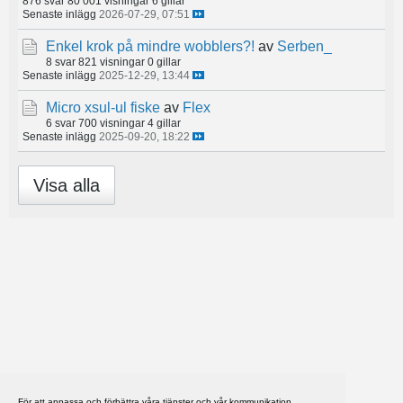
876 svar
80 001 visningar
6 gillar
Senaste inlägg
2026-07-29, 07:51
Enkel krok på mindre wobblers?!
av
Serben_
8 svar
821 visningar
0 gillar
Senaste inlägg
2025-12-29, 13:44
Micro xsul-ul fiske
av
Flex
6 svar
700 visningar
4 gillar
Senaste inlägg
2025-09-20, 18:22
Visa alla
För att anpassa och förbättra våra tjänster och vår kommunikation