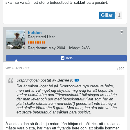
ska inte va sån, ett större betesutbud är såklart bara positivt.
1
Gillar
holden
Registered User
Reg.datum:
May 2004
Inlägg:
2486
Dela
2023-01-13, 01:13
#499
Ursprungligen postat av
Bernie K
Det är säkert inget fel på Svartzonkers nya creature baits,
men det är väl inget jag skyndar mig iväg för att köpa. De
verkar också köra den "försvenskade" tolkningen av ned rig
där man lever och dör med beteskontakt ("allt som har en
platt skalle räknas som ned-fiske") genom att inte ha några
ned-skallar lättare än 5 gram. Men men, jag ska inte va sån,
ett större betesutbud är såklart bara positivt.
Å andra sidan så är det ju redan från början ett säljtrick att skallarna
måste vara platta, har man ett flytande bete och lätt skalle kommer