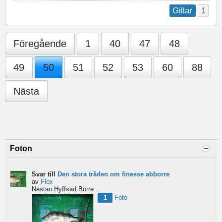
1
Gillar
Föregående
1
40
47
48
49
50
51
52
53
60
88
Nästa
Foton
Svar till
Den stora tråden om finesse abborre
av
Flex
Nästan Hyffsad Borre...
1
Foto