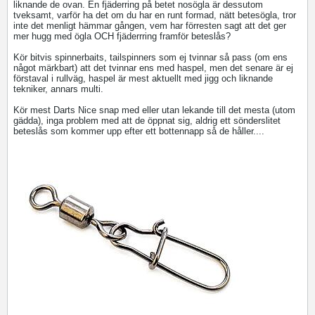
liknande de ovan. En fjäderring på betet nosögla är dessutom
tveksamt, varför ha det om du har en runt formad, nätt betesögla, tror
inte det menligt hämmar gången, vem har förresten sagt att det ger
mer hugg med ögla OCH fjäderrring framför beteslås?
Kör bitvis spinnerbaits, tailspinners som ej tvinnar så pass (om ens
något märkbart) att det tvinnar ens med haspel, men det senare är ej
förstaval i rullväg, haspel är mest aktuellt med jigg och liknande
tekniker, annars multi.
Kör mest Darts Nice snap med eller utan lekande till det mesta (utom
gädda), inga problem med att de öppnat sig, aldrig ett sönderslitet
beteslås som kommer upp efter ett bottennapp så de håller....