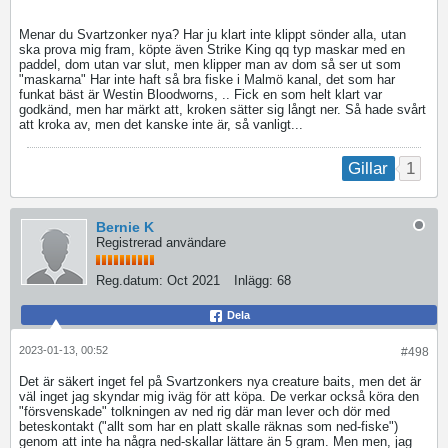
Menar du Svartzonker nya? Har ju klart inte klippt sönder alla, utan
ska prova mig fram, köpte även Strike King qq typ maskar med en
paddel, dom utan var slut, men klipper man av dom så ser ut som
"maskarna" Har inte haft så bra fiske i Malmö kanal, det som har
funkat bäst är Westin Bloodworns, .. Fick en som helt klart var
godkänd, men har märkt att, kroken sätter sig långt ner. Så hade svårt
att kroka av, men det kanske inte är, så vanligt...
1
Gillar
Bernie K
Registrerad användare
Reg.datum:
Oct 2021
Inlägg:
68
Dela
2023-01-13, 00:52
#498
Det är säkert inget fel på Svartzonkers nya creature baits, men det är
väl inget jag skyndar mig iväg för att köpa. De verkar också köra den
"försvenskade" tolkningen av ned rig där man lever och dör med
beteskontakt ("allt som har en platt skalle räknas som ned-fiske")
genom att inte ha några ned-skallar lättare än 5 gram. Men men, jag