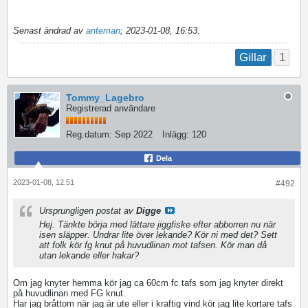
Senast ändrad av
anteman
;
2023-01-08, 16:53
.
1
Gillar
Tommy_Lagebro
Registrerad användare
Reg.datum:
Sep 2022
Inlägg:
120
Dela
2023-01-08, 12:51
#492
Ursprungligen postat av
Digge
Hej. Tänkte börja med lättare jiggfiske efter abborren nu när
isen släpper. Undrar lite över lekande? Kör ni med det? Sett
att folk kör fg knut på huvudlinan mot tafsen. Kör man då
utan lekande eller hakar?
Om jag knyter hemma kör jag ca 60cm fc tafs som jag knyter direkt
på huvudlinan med FG knut.
​Har jag bråttom när jag är ute eller i kraftig vind kör jag lite kortare tafs