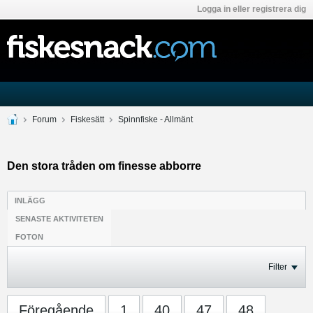
Logga in eller registrera dig
Forum
Fiskesätt
Spinnfiske - Allmänt
Den stora tråden om finesse abborre
INLÄGG
SENASTE AKTIVITETEN
FOTON
Filter
Föregående
1
40
47
48