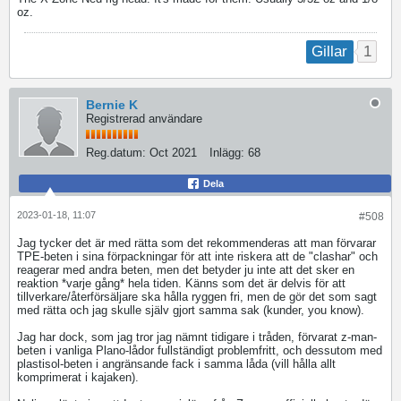
oz.
1
Gillar
Bernie K
Registrerad användare
Reg.datum:
Oct 2021
Inlägg:
68
Dela
2023-01-18, 11:07
#508
Jag tycker det är med rätta som det rekommenderas att man förvarar
TPE-beten i sina förpackningar för att inte riskera att de "clashar" och
reagerar med andra beten, men det betyder ju inte att det sker en
reaktion *varje gång* hela tiden. Känns som det är delvis för att
tillverkare/återförsäljare ska hålla ryggen fri, men de gör det som sagt
med rätta och jag skulle själv gjort samma sak (kunder, you know).
Jag har dock, som jag tror jag nämnt tidigare i tråden, förvarat z-man-
beten i vanliga Plano-lådor fullständigt problemfritt, och dessutom med
plastisol-beten i angränsande fack i samma låda (vill hålla allt
komprimerat i kajaken).