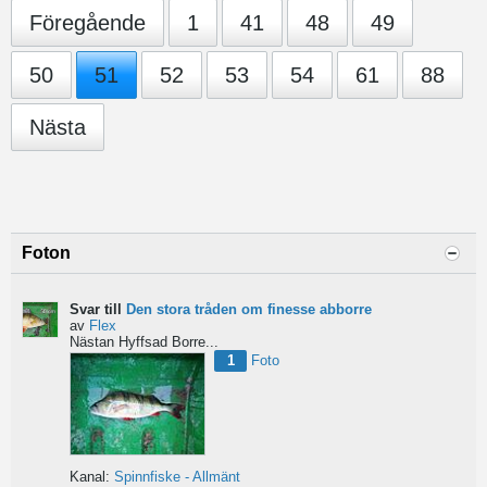
Föregående
1
41
48
49
50
51
52
53
54
61
88
Nästa
Foton
Svar till
Den stora tråden om finesse abborre
av
Flex
Nästan Hyffsad Borre...
1
Foto
Kanal:
Spinnfiske - Allmänt