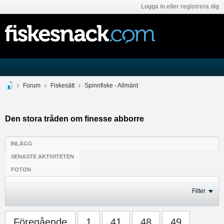
Logga in eller registrera dig
Forum
Fiskesätt
Spinnfiske - Allmänt
Den stora tråden om finesse abborre
INLÄGG
SENASTE AKTIVITETEN
FOTON
Filter
Föregående
1
41
48
49