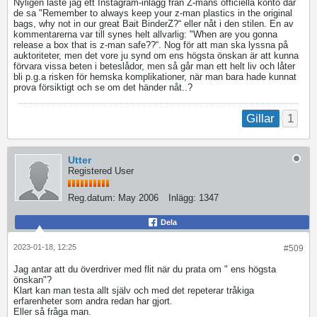
Nyligen läste jag ett Instagram-inlägg från Z-mans officiella konto där
de sa "Remember to always keep your z-man plastics in the original
bags, why not in our great Bait BinderZ?“ eller nåt i den stilen. En av
kommentarerna var till synes helt allvarlig: "When are you gonna
release a box that is z-man safe??“. Nog för att man ska lyssna på
auktoriteter, men det vore ju synd om ens högsta önskan är att kunna
förvara vissa beten i beteslådor, men så går man ett helt liv och låter
bli p.g.a risken för hemska komplikationer, när man bara hade kunnat
prova försiktigt och se om det händer nåt..?
1
Gillar
Utter
Registered User
Reg.datum:
May 2006
Inlägg:
1347
Dela
2023-01-18, 12:25
#509
Jag antar att du överdriver med flit när du prata om " ens högsta
önskan"?
Klart kan man testa allt själv och med det repeterar tråkiga
erfarenheter som andra redan har gjort.
Eller så fråga man.