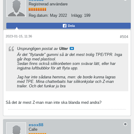
Registrerad användare
Reg.datum:
May 2022
Inlägg:
199
Dela
2023-01-15, 11:36
#504
Ursprungligen postat av
Utter
Är det "flytande" gummi så är det mest trolig TPE/TPR. Inga
går ihop med plastisol.
Sedan finns också silikonbeten som svävar lätt, eller har
ingjutna luftbubblor för att flyta upp.
Jag har inte sådana hemma, men: de borde kunna lagras
med TPE. Mina chatterbaits har silikonkjolar och Z-man
trailer. Och det funkar ju bra
Så det är mest Z-man man inte ska blanda med andra?
esox88
Calle