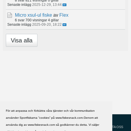
8 svar
821 visningar
0 gillar
Senaste inlägg
2025-12-29, 13:44
Micro xsul-ul fiske
av
Flex
6 svar
700 visningar
4 gillar
Senaste inlägg
2025-09-20, 18:22
Visa alla
För att anpassa och förbättra våra tjänster och vår kommunikation
använder Sportfiskarna ”cookies” på www.fiskesnack.com.Genom att
HJÄLP
Svenska
använda dig av www.fiskesnack.com så godkänner du detta. Vi säljer
KONTAKTA OSS