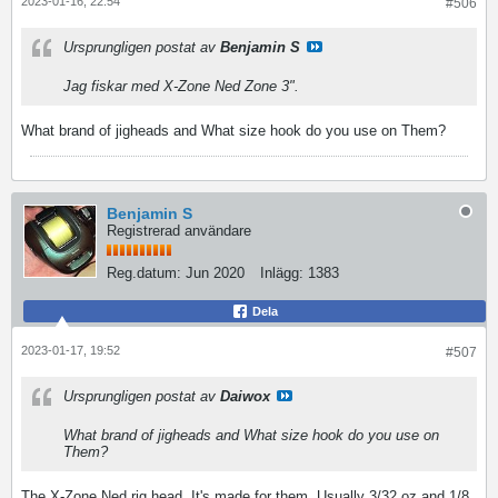
2023-01-16, 22:54
#506
Ursprungligen postat av
Benjamin S
Jag fiskar med X-Zone Ned Zone 3".
What brand of jigheads and What size hook do you use on Them?
Benjamin S
Registrerad användare
Reg.datum:
Jun 2020
Inlägg:
1383
Dela
2023-01-17, 19:52
#507
Ursprungligen postat av
Daiwox
What brand of jigheads and What size hook do you use on
Them?
The X-Zone Ned rig head. It's made for them. Usually 3/32 oz and 1/8