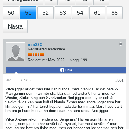
50
51
52
53
54
61
88
Nästa
neo333
Registrerad användare
Reg.datum:
May 2022
Inlägg:
199
Dela
2023-01-13, 23:02
#501
Vilka jiggar är det man inte kan blanda, med "vanliga" är det bara Z-
Man gummi som man inte ska blanda med andra?, hur är med tex
Westin, Strike King och Svartzonker Ned jiggar som flyter och är
väldigt tåliga kan man isåfall blanda Z-man med andra jiggar som har
liknade gummi? Har tänkt köpa en låda där ha mina Z-Man, hade varit
bra om ja hade kunnat ha dom i samma som andra Ned jiggar
Vilka X-Zone rekommendera du Benjamin? Har en som liknar en
mask,, som jag inte har använt så mycket, har mest använt Z-man
som jag har haft bra fiske med, men det händer att jag fastnar, och kör