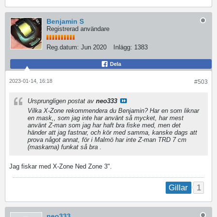
Benjamin S
Registrerad användare
Reg.datum:
Jun 2020
Inlägg:
1383
Dela
2023-01-14, 16:18
#503
Ursprungligen postat av
neo333
Vilka X-Zone rekommendera du Benjamin? Har en som liknar
en mask,, som jag inte har använt så mycket, har mest
använt Z-man som jag har haft bra fiske med, men det
händer att jag fastnar, och kör med samma, kanske dags att
prova något annat, för i Malmö har inte Z-man TRD 7 cm
(maskarna) funkat så bra .
Jag fiskar med X-Zone Ned Zone 3".
1
Gillar
neo333