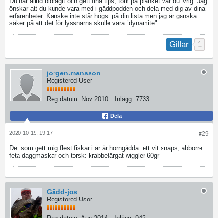
Du har alltid bidragit och gett fina tips, tom på planket var du ivrig. Jag
önskar att du kunde vara med i gäddpodden och dela med dig av dina
erfarenheter. Kanske inte står högst på din lista men jag är ganska
säker på att det för lyssnarna skulle vara "dynamite"
1
Gillar
jorgen.mansson
Registered User
Reg.datum:
Nov 2010
Inlägg:
7733
Dela
2020-10-19, 19:17
#29
Det som gett mig flest fiskar i år är horngädda: ett vit snaps, abborre:
feta daggmaskar och torsk: krabbefärgat wiggler 60gr
Gädd-jos
Registered User
Reg.datum:
Aug 2014
Inlägg:
942