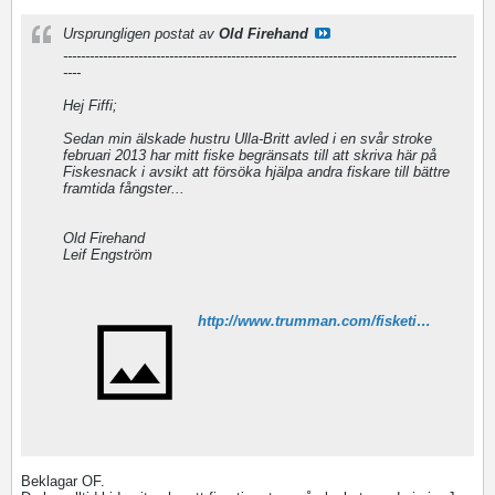
Ursprungligen postat av
Old Firehand
-----------------------------------------------------------------------------------------
----
Hej Fiffi;
Sedan min älskade hustru Ulla-Britt avled i en svår stroke
februari 2013 har mitt fiske begränsats till att skriva här på
Fiskesnack i avsikt att försöka hjälpa andra fiskare till bättre
framtida fångster...
Old Firehand
Leif Engström
http://www.trumman.com/fisketips.htm
Beklagar OF.