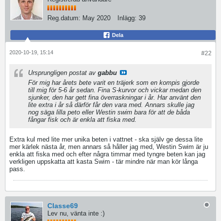
Reg.datum:
May 2020
Inlägg:
39
Dela
2020-10-19, 15:14
#22
Ursprungligen postat av
gabbu
För mig har årets bete varit en träjerk som en kompis gjorde
till mig för 5-6 år sedan. Fina S-kurvor och vickar medan den
sjunker, den har gett fina överraskningar i år. Har använt den
lite extra i år så därför får den vara med. Annars skulle jag
nog säga lilla peto eller Westin swim bara för att de båda
fångar fisk och är enkla att fiska med.
Extra kul med lite mer unika beten i vattnet - ska själv ge dessa lite
mer kärlek nästa år, men annars så håller jag med, Westin Swim är ju
enkla att fiska med och efter några timmar med tyngre beten kan jag
verkligen uppskatta att kasta Swim - tär mindre när man kör långa
pass.
Classe69
Lev nu, vänta inte :)