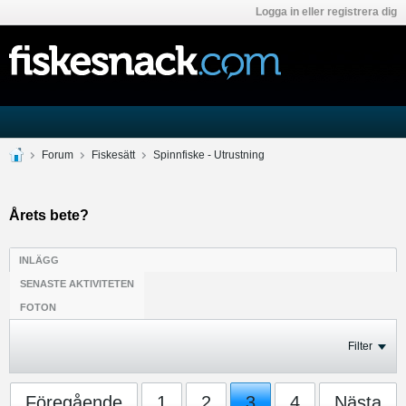
Logga in eller registrera dig
Forum
Fiskesätt
Spinnfiske - Utrustning
Årets bete?
INLÄGG
SENASTE AKTIVITETEN
FOTON
Filter
Föregående
1
2
3
4
Nästa