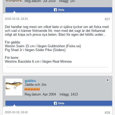
Reg.datum:
Jul 2019
Inlägg:
147
Dela
2020-10-19, 18:24
#27
Det handlar nog mest om vilket bete vi själva tycker om att fiska med
och vad vi känner förtroende för, men med det sagt är det förbannat
roligt att köpa och prova nya beten. Bäst för egen del hittills under...
För gädda:
Westin Swim 15 cm i färgen Guldmörten (Fiske.se)
Pig Shad Jr i färgen Söder Pike (Söders)
För borre:
Westins Bassbite 6 cm i färgen Real Minnow
gabbu
Jädda och Jös
Reg.datum:
Apr 2004
Inlägg:
1413
Dela
2020-10-19, 18:42
#28