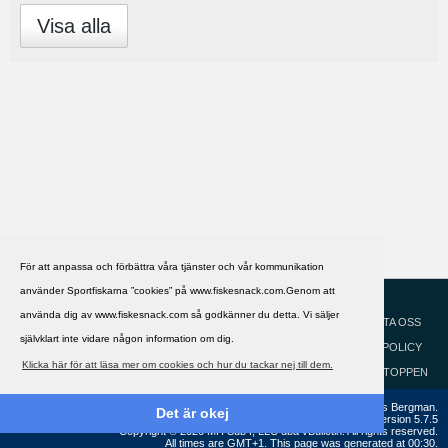
Visa alla
För att anpassa och förbättra våra tjänster och vår kommunikation
använder Sportfiskarna ”cookies” på www.fiskesnack.com.Genom att
HJÄLP
Svenska
använda dig av www.fiskesnack.com så godkänner du detta. Vi säljer
KONTAKTA OSS
självklart inte vidare någon information om dig.
COOKIEPOLICY
Klicka här för att läsa mer om cookies och hur du tackar nej till dem.
GÅ TILL TOPPEN
Copyright ©2002 - 2021, FiskeSnack.com. Grundad 2002 av Anders Bergman.
Det är okej
Powered by
vBulletin®
Version 5.7.5
Copyright © 2026 MH Sub I, LLC dba vBulletin. All rights reserved.
All times are GMT+1. This page was generated at 00:30.