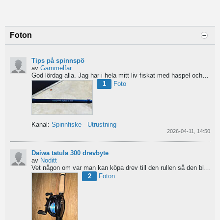
Foton
Tips på spinnspö
av
Gammelfar
God lördag alla.
Jag har i hela mitt liv fiskat med haspel och har för något år sedan hittat min...
1
Foto
Kanal:
Spinnfiske - Utrustning
2026-04-11, 14:50
Daiwa tatula 300 drevbyte
av
Noditt
Vet någon om var man kan köpa drev till den rullen så den blir lågutväxlad har en japansk 8.1 det är...
2
Foton