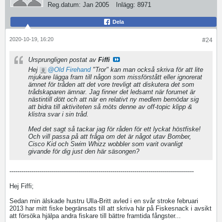
Reg.datum:
Jan 2005
Inlägg:
8971
Dela
2020-10-19, 16:20
#24
Ursprungligen postat av
Fiffi
Hej
Old Firehand
"Tror" kan man också skriva för att lite
mjukare lägga fram till någon som missförstått eller ignorerat
ämnet för tråden att det vore trevligt att diskutera det som
trådskaparen ämnar. Jag finner det ledsamt när forumet är
nästintill dött och att när en relativt ny medlem bemödar sig
att bidra till aktiviteten så möts denne av off-topic klipp &
klistra svar i sin tråd.
Med det sagt så tackar jag för råden för ett lyckat höstfiske!
Och vill passa på att fråga om det är något utav Bomber,
Cisco Kid och Swim Whizz wobbler som varit ovanligt
givande för dig just den här säsongen?
---------------------------------------------------------------------------------------------
Hej Fiffi;
Sedan min älskade hustru Ulla-Britt avled i en svår stroke februari
2013 har mitt fiske begränsats till att skriva här på Fiskesnack i avsikt
att försöka hjälpa andra fiskare till bättre framtida fångster...