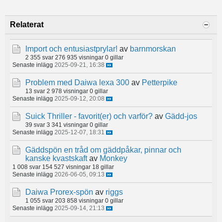
Relaterat
Import och entusiastprylar!
av
barnmorskan
2 355 svar
276 935 visningar
0 gillar
Senaste inlägg
2025-09-21, 16:38
Problem med Daiwa lexa 300
av
Petterpike
13 svar
2 978 visningar
0 gillar
Senaste inlägg
2025-09-12, 20:08
Suick Thriller - favorit(er) och varför?
av
Gädd-jos
39 svar
3 341 visningar
0 gillar
Senaste inlägg
2025-12-07, 18:31
Gäddspön en tråd om gäddpåkar, pinnar och
kanske kvastskaft
av
Monkey
1 008 svar
154 527 visningar
18 gillar
Senaste inlägg
2026-06-05, 09:13
Daiwa Prorex-spön
av
riggs
1 055 svar
203 858 visningar
0 gillar
Senaste inlägg
2025-09-14, 21:13