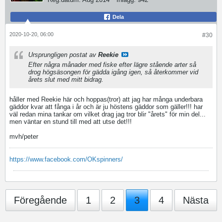
Dela
2020-10-20, 06:00
#30
Ursprungligen postat av
Reekie
Efter några månader med fiske efter lägre stående arter så
drog högsäsongen för gädda igång igen, så återkommer vid
årets slut med mitt bidrag.
håller med Reekie här och hoppas(tror) att jag har många underbara
gäddor kvar att fånga i år och är ju höstens gäddor som gäller!!! har
väl redan mina tankar om vilket drag jag tror blir "årets" för min del...
men väntar en stund till med att utse det!!!
mvh/peter
https://www.facebook.com/OKspinners/
Föregående
1
2
3
4
Nästa