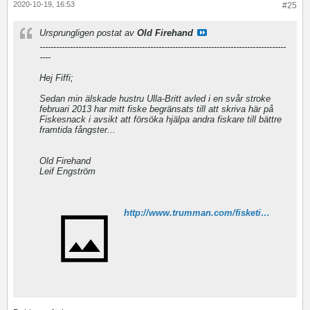
2020-10-19, 16:53
#25
Ursprungligen postat av
Old Firehand
-----------------------------------------------------------------------------------------
----
Hej Fiffi;
Sedan min älskade hustru Ulla-Britt avled i en svår stroke
februari 2013 har mitt fiske begränsats till att skriva här på
Fiskesnack i avsikt att försöka hjälpa andra fiskare till bättre
framtida fångster...
Old Firehand
Leif Engström
http://www.trumman.com/fisketips.htm