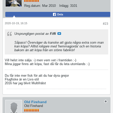
Reg.datum:
Mar 2010
Inlägg:
3101
Dela
2020-10-19, 16:15
#23
Ursprungligen postat av
Fiffi
Såpass! Överväger du kanske att gjuta några extra som man
kan köpa? Alltid roligare med 'hemmagjorda' och en historia
bakom än att köpa från en större fabrikör!
Vill helst inte sälja :-) men vem vet i framtiden :-)
Mina jiggar finns att köpa, fast då får du leta utomlands :-)
Du får inte mer fisk för att du har dyra grejor
Flugfiske är en Livs-stil
2016 har jag blivit Multifrälst
Old Firehand
Old Firehand