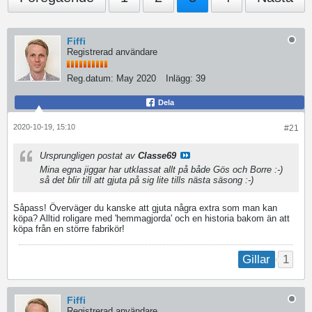
Fiffi
Registrerad användare
Reg.datum:
May 2020
Inlägg:
39
Dela
2020-10-19, 15:10
#21
Ursprungligen postat av
Classe69
Mina egna jiggar har utklassat allt på både Gös och Borre :-)
så det blir till att gjuta på sig lite tills nästa säsong :-)
Såpass! Överväger du kanske att gjuta några extra som man kan
köpa? Alltid roligare med 'hemmagjorda' och en historia bakom än att
köpa från en större fabrikör!
1
Gillar
Fiffi
Registrerad användare