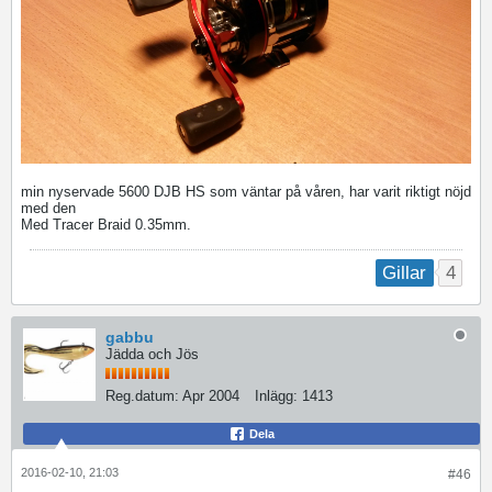
min nyservade 5600 DJB HS som väntar på våren, har varit riktigt nöjd
med den
Med Tracer Braid 0.35mm.
4
Gillar
gabbu
Jädda och Jös
Reg.datum:
Apr 2004
Inlägg:
1413
Dela
2016-02-10, 21:03
#46