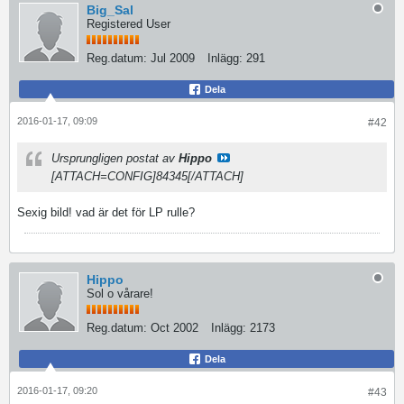
Big_Sal
Registered User
Reg.datum:
Jul 2009
Inlägg:
291
Dela
2016-01-17, 09:09
#42
Ursprungligen postat av
Hippo
[ATTACH=CONFIG]84345[/ATTACH]
Sexig bild! vad är det för LP rulle?
Hippo
Sol o vårare!
Reg.datum:
Oct 2002
Inlägg:
2173
Dela
2016-01-17, 09:20
#43