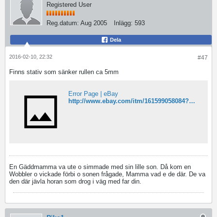
Registered User
Reg.datum:
Aug 2005
Inlägg:
593
Dela
2016-02-10, 22:32
#47
Finns stativ som sänker rullen ca 5mm
Error Page | eBay
http://www.ebay.com/itm/161599058084?_trksid=p2060353.m2749.l2649&var=460771680522&ssPageName=STRK%3AMEBIDX%3AIT
En Gäddmamma va ute o simmade med sin lille son. Då kom en
Wobbler o vickade förbi o sonen frågade, Mamma vad e de där. De va
den där jävla horan som drog i väg med far din.