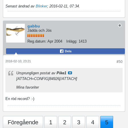
Senast ändrad av
Blinker
;
2016-02-11, 07:34
.
gabbu
Jädda och Jös
Reg.datum:
Apr 2004
Inlägg:
1413
Dela
2016-02-10, 23:21
#50
Ursprungligen postat av
Pike1
[ATTACH=CONFIG]84926[/ATTACH]
Mina favoriter
En röd record? :-)
Föregående
1
2
3
4
5