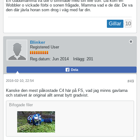
En Gäddmamma va ute o simmade med sin lille son. Då kom en
Wobbler o vickade förbi o sonen frågade, Mamma vad e de där. De va
den där jävla horan som drog i väg med far din.
10
Gillar
Blinker
Registered User
Reg.datum:
Jun 2014
Inlägg:
201
Dela
2016-02-10, 22:54
#49
Kanske den mest påkostade C4 här på FS, vad jag minns gavlarna
och stativet är original allt annat bytt gradvist.
Bifogade filer