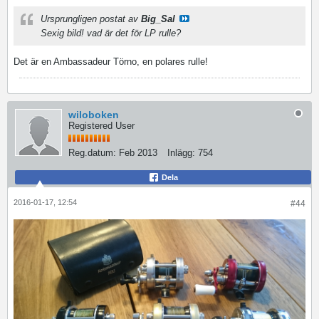
Ursprungligen postat av
Big_Sal
Sexig bild! vad är det för LP rulle?
Det är en Ambassadeur Törno, en polares rulle!
wiloboken
Registered User
Reg.datum:
Feb 2013
Inlägg:
754
Dela
2016-01-17, 12:54
#44