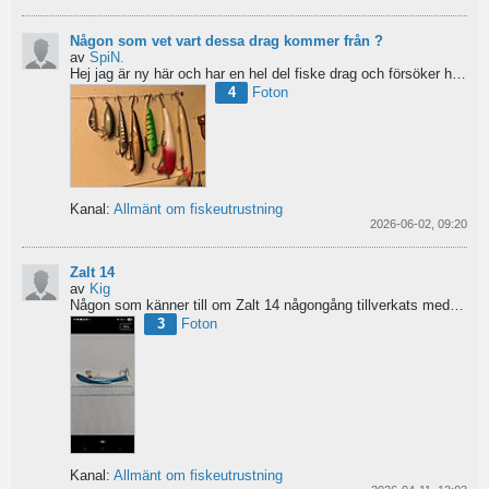
Någon som vet vart dessa drag kommer från ?
av
SpiN.
Hej jag är ny här och har en hel del fiske drag och försöker hitta information från vart dom kommer...
4
Foton
Kanal:
Allmänt om fiskeutrustning
2026-06-02, 09:20
Zalt 14
av
Kig
Någon som känner till om Zalt 14 någongång tillverkats med fenor?
3
Foton
Kanal:
Allmänt om fiskeutrustning