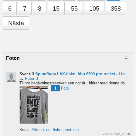
6
7
8
15
55
105
358
Nästa
Foton
Svar till
Spinnfluga LAX-fiske. Abu 6500 pro rocket - Lina för kort?
av
Peter B
Tillhör begåvningsreserven sen ngr år , bidrar med denna devis.
Pe
1
Foto
Kanal:
Allmänt om fiskeutrustning
2026-07-02, 20:28