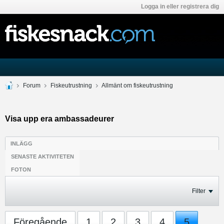
Logga in eller registrera dig
Forum
Fiskeutrustning
Allmänt om fiskeutrustning
Visa upp era ambassadeurer
INLÄGG
SENASTE AKTIVITETEN
FOTON
Filter
Föregående
1
2
3
4
5