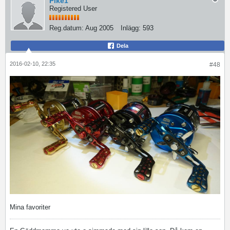
Pike1
Registered User
Reg.datum:
Aug 2005
Inlägg:
593
Dela
2016-02-10, 22:35
#48
Mina favoriter