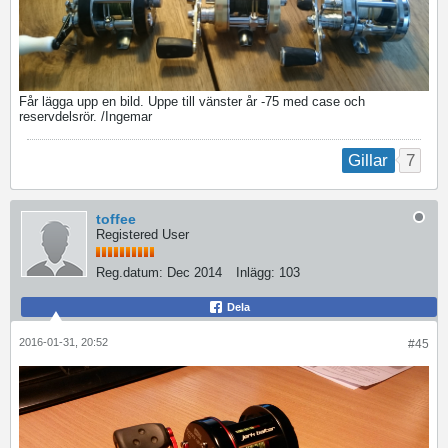
Får lägga upp en bild. Uppe till vänster år -75 med case och
reservdelsrör. /Ingemar
7
Gillar
toffee
Registered User
Reg.datum:
Dec 2014
Inlägg:
103
Dela
2016-01-31, 20:52
#45