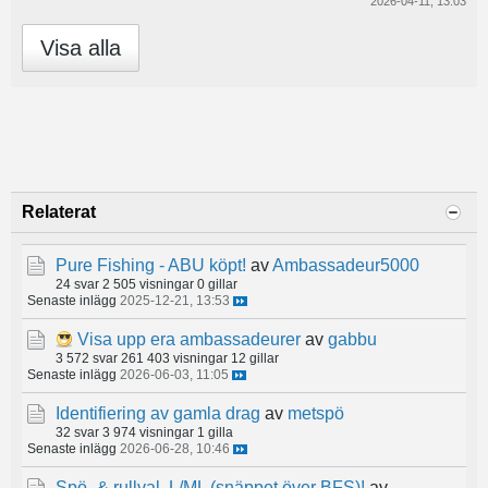
2026-04-11, 13:03
Visa alla
Relaterat
Pure Fishing - ABU köpt!
av
Ambassadeur5000
24 svar
2 505 visningar
0 gillar
Senaste inlägg
2025-12-21, 13:53
Visa upp era ambassadeurer
av
gabbu
3 572 svar
261 403 visningar
12 gillar
Senaste inlägg
2026-06-03, 11:05
Identifiering av gamla drag
av
metspö
32 svar
3 974 visningar
1 gilla
Senaste inlägg
2026-06-28, 10:46
Spö- & rullval, L/ML (snäppet över BFS)!
av