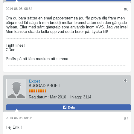
2014-06-03, 08:34
#6
Om du bara sätter en smal pappersremsa (du får pröva dig fram men
börja med låt säga 5 mm bredd) mellan bromshatten och den gängade
hylsan. Eller med sånt gängtejp som används inom VVS. Jag vet inte!
Men kanske ska du kolla upp vad detta beror på. Lycka till!
Tight lines!
CDan
Proffs på att lära masken att simma.
Exxet
BUGGAD PROFIL
Reg.datum:
Mar 2010
Inlägg:
3114
Dela
2014-06-03, 09:08
#7
Hej Erik !