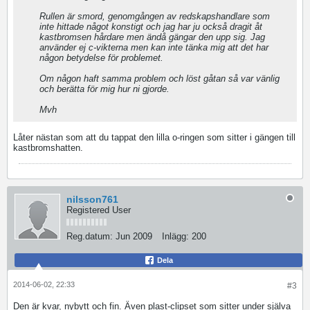
Rullen är smord, genomgången av redskapshandlare som
inte hittade något konstigt och jag har ju också dragit åt
kastbromsen hårdare men ändå gängar den upp sig. Jag
använder ej c-vikterna men kan inte tänka mig att det har
någon betydelse för problemet.
Om någon haft samma problem och löst gåtan så var vänlig
och berätta för mig hur ni gjorde.
Mvh
Låter nästan som att du tappat den lilla o-ringen som sitter i gängen till
kastbromshatten.
nilsson761
Registered User
Reg.datum:
Jun 2009
Inlägg:
200
Dela
2014-06-02, 22:33
#3
Den är kvar, nybytt och fin. Även plast-clipset som sitter under själva