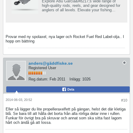
Explore Abu Garcia&#8217;s wide range of
high-quality rods, reels, and gear designed for
anglers of all levels. Elevate your fishing
experience with innovation and reliability from
Abu Garcia. Free Standard Shipping On
Orders Over $50.
Provar med ny spolaxel, nya lager och Rocket Fuel Red Label-olja.. I
hopp om bättring
anders@gäddfiske.se
Registered User
Reg.datum:
Feb 2011
Inlägg:
1026
Dela
2014-06-03, 20:52
#10
Eller så lägger du lite propelleraxelfett på gängan, helst det där kletiga
blå. Se bara till att hålla det borta från alla rörliga delar inne i rullen.
Funkar för övrigt bra på skruvar och annat som ska sitta fast lagom
hårt och ändå gå att lossa.