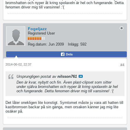
bromshatten och nyper åt kring spolaxeln är hel och fungerande. Detta
fenomen driver mig till vansinne! :'(
Fogeljazz
Registered User
Reg.datum:
Jun 2009
Inlägg:
592
Dela
2014-06-02, 22:37
#4
Ursprungligen postat av
nilsson761
Den är kvar, nybytt och fin. Även plast-clipset som sitter
under själva bromshatten och nyper åt kring spolaxeln är hel
och fungerande. Detta fenomen driver mig till vansinne! :'(
Det låter onekligen lite konstigt. Symtomet måste ju vara att hatten till
kastbromsen backar på sin gänga, men orsaken känner jag mig lite
osäker på.