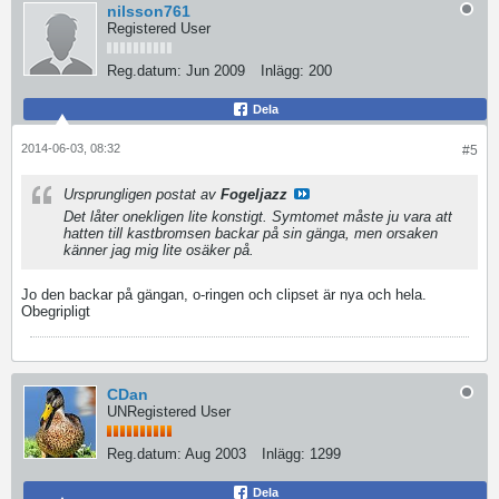
nilsson761
Registered User
Reg.datum:
Jun 2009
Inlägg:
200
Dela
2014-06-03, 08:32
#5
Ursprungligen postat av
Fogeljazz
Det låter onekligen lite konstigt. Symtomet måste ju vara att
hatten till kastbromsen backar på sin gänga, men orsaken
känner jag mig lite osäker på.
Jo den backar på gängan, o-ringen och clipset är nya och hela.
Obegripligt
CDan
UNRegistered User
Reg.datum:
Aug 2003
Inlägg:
1299
Dela