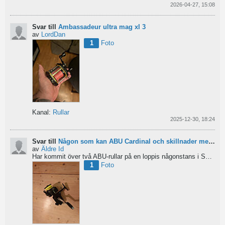
2026-04-27, 15:08
Svar till
Ambassadeur ultra mag xl 3
av
LordDan
1
Foto
Kanal:
Rullar
2025-12-30, 18:24
Svar till
Någon som kan ABU Cardinal och skillnader mellan äldre rullar?
av
Äldre Id
Har kommit över två ABU-rullar på en loppis någonstans i Sverige. Servat själv nu. Den ena är en klassisk...
1
Foto