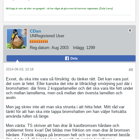
Att klaga är som att sitta i en gungstol – du har något att göra men du kommer ingenstans.
[Dalai Lama]
CDan
UNRegistered User
Reg.datum:
Aug 2003
Inlägg:
1299
Dela
2014-06-03, 10:18
#8
Exxet, du ska inte vara så försiktig: du tänker rätt. Det kan vara just
det som är felet. Eller kanske det inte är tillräckligt smörjning just där i
bromshatten: där finns 2 kopparlameller och det ska vara lite fett under
och mellan lamellerna, men oxå mellan den översta lamellen och
axeln.
Men jag skrev inte att man ska strunta i att hitta felet. Mitt råd var
tänkt för att han ska inte tappa bromshatten om han väljer fortsätta
använda rullen så länge.
Men vänta: TS skriver att han drar åt kastbromsen hårdare och
problemet finns kvar! Det bildas mer friktion om man drar åt bromsen
hårdare. Försök släppa på bromsen helt och se om fenomenet består.