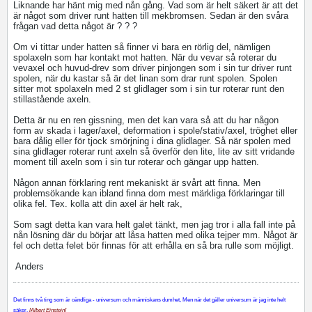
Liknande har hänt mig med nån gång. Vad som är helt säkert är att det
är något som driver runt hatten till mekbromsen. Sedan är den svåra
frågan vad detta något är ? ? ?
Om vi tittar under hatten så finner vi bara en rörlig del, nämligen
spolaxeln som har kontakt mot hatten. När du vevar så roterar du
vevaxel och huvud-drev som driver pinjongen som i sin tur driver runt
spolen, när du kastar så är det linan som drar runt spolen. Spolen
sitter mot spolaxeln med 2 st glidlager som i sin tur roterar runt den
stillastående axeln.
Detta är nu en ren gissning, men det kan vara så att du har någon
form av skada i lager/axel, deformation i spole/stativ/axel, tröghet eller
bara dålig eller för tjock smörjning i dina glidlager. Så när spolen med
sina glidlager roterar runt axeln så överför den lite, lite av sitt vridande
moment till axeln som i sin tur roterar och gängar upp hatten.
Någon annan förklaring rent mekaniskt är svårt att finna. Men
problemsökande kan ibland finna dom mest märkliga förklaringar till
olika fel. Tex. kolla att din axel är helt rak,
Som sagt detta kan vara helt galet tänkt, men jag tror i alla fall inte på
nån lösning där du börjar att låsa hatten med olika tejper mm. Något är
fel och detta felet bör finnas för att erhålla en så bra rulle som möjligt.
Anders
Det finns två ting som är oändliga - universum och människans dumhet, Men när det gäller universum är jag inte helt
säker.
[Albert Einstein]