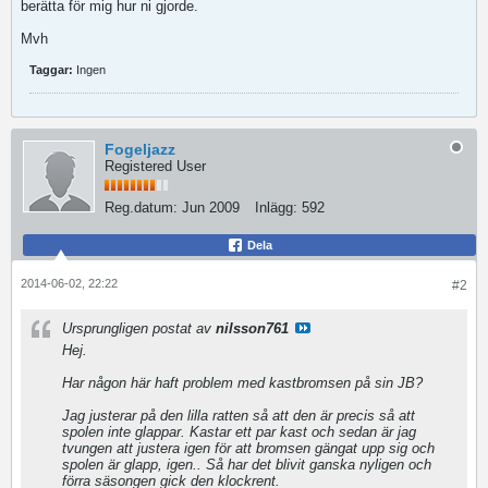
berätta för mig hur ni gjorde.
Mvh
Taggar:
Ingen
Fogeljazz
Registered User
Reg.datum:
Jun 2009
Inlägg:
592
Dela
2014-06-02, 22:22
#2
Ursprungligen postat av
nilsson761
Hej.
Har någon här haft problem med kastbromsen på sin JB?
Jag justerar på den lilla ratten så att den är precis så att
spolen inte glappar. Kastar ett par kast och sedan är jag
tvungen att justera igen för att bromsen gängat upp sig och
spolen är glapp, igen.. Så har det blivit ganska nyligen och
förra säsongen gick den klockrent.