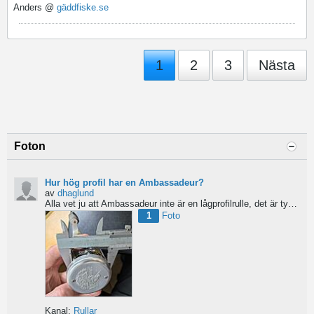
Anders @
gäddfiske.se
1
2
3
Nästa
Foton
Hur hög profil har en Ambassadeur?
av
dhaglund
Alla vet ju att Ambassadeur inte är en lågprofilrulle, det är tydligt. Men hur hög profil har de egentligen?...
1
Foto
Kanal:
Rullar