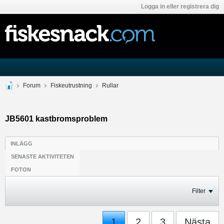
Logga in eller registrera dig
Forum
Fiskeutrustning
Rullar
JB5601 kastbromsproblem
INLÄGG
SENASTE AKTIVITETEN
FOTON
Filter
1
2
3
Nästa