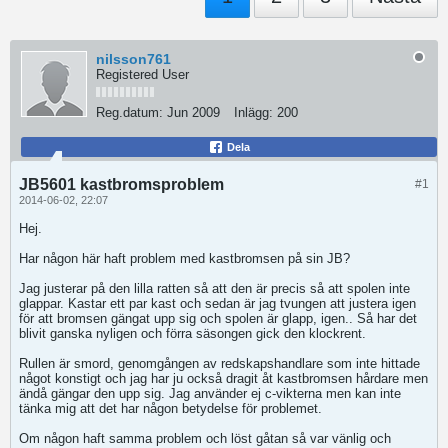
nilsson761
Registered User
Reg.datum:
Jun 2009
Inlägg:
200
Dela
JB5601 kastbromsproblem
#1
2014-06-02, 22:07
Hej.
Har någon här haft problem med kastbromsen på sin JB?
Jag justerar på den lilla ratten så att den är precis så att spolen inte
glappar. Kastar ett par kast och sedan är jag tvungen att justera igen
för att bromsen gängat upp sig och spolen är glapp, igen.. Så har det
blivit ganska nyligen och förra säsongen gick den klockrent.
Rullen är smord, genomgången av redskapshandlare som inte hittade
något konstigt och jag har ju också dragit åt kastbromsen hårdare men
ändå gängar den upp sig. Jag använder ej c-vikterna men kan inte
tänka mig att det har någon betydelse för problemet.
Om någon haft samma problem och löst gåtan så var vänlig och