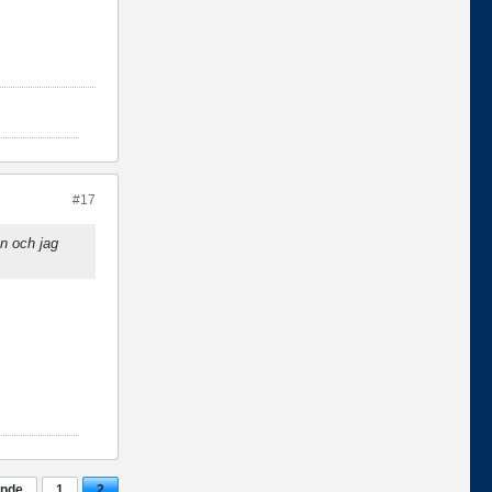
#17
en och jag
ende
1
2