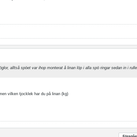
öglor, alltså spöet var ihop monterat å linan löp i alla spö ringar sedan in i rull
men vilken tjocklek har du på linan (kg)
Föregå