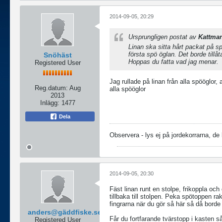
2014-09-05, 20:29
Ursprungligen postat av
Kattma
Linan ska sitta hårt packat på s
första spö öglan. Det borde tillåta
Snöhäst
Hoppas du fatta vad jag menar.
Registered User
Jag rullade på linan från alla spööglor, 
Reg.datum:
Aug
alla spööglor
2013
Inlägg:
1477
Dela
Observera - lys ej på jordekorrarna, de
2014-09-05, 20:30
Fäst linan runt en stolpe, frikoppla och
tillbaka till stolpen. Peka spötoppen ra
fingrarna när du gör så här så då borde 
anders@gäddfiske.se
Får du fortfarande tvärstopp i kasten så
Registered User