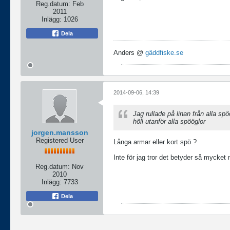
Reg.datum:
Feb
2011
Inlägg:
1026
Dela
Anders @
gäddfiske.se
2014-09-06, 14:39
Jag rullade på linan från alla spö
höll utanför alla spööglor
jorgen.mansson
Registered User
Långa armar eller kort spö ?
Inte för jag tror det betyder så mycket 
Reg.datum:
Nov
2010
Inlägg:
7733
Dela