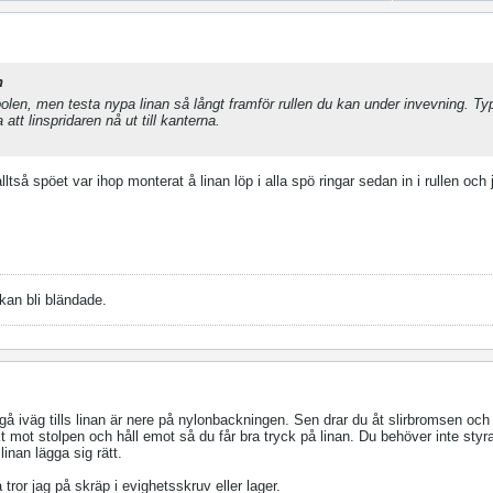
n
polen, men testa nypa linan så långt framför rullen du kan under invevning. T
 att linspridaren nå ut till kanterna.
alltså spöet var ihop monterat å linan löp i alla spö ringar sedan in i rullen och 
 kan bli bländade.
 gå iväg tills linan är nere på nylonbackningen. Sen drar du åt slirbromsen och
kt mot stolpen och håll emot så du får bra tryck på linan. Du behöver inte styr
linan lägga sig rätt.
 tror jag på skräp i evighetsskruv eller lager.