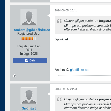
2014-09-05, 20:41
Ursprungligen postat av
jorgen
Mitt tips om problemet kvarstår bl
eftersom fiskaren ifråga är ofelb
anders@gäddfiske.se
Registered User
Självklart
Reg.datum:
Feb
2011
Inlägg:
1026
Dela
Anders @
gäddfiske.se
2014-09-05, 21:23
Ursprungligen postat av
jorgen
Mitt tips om problemet kvarstår bl
eftersom fiskaren ifråga är ofelb
Snöhäst