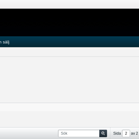
 sälj
Sida
av
2