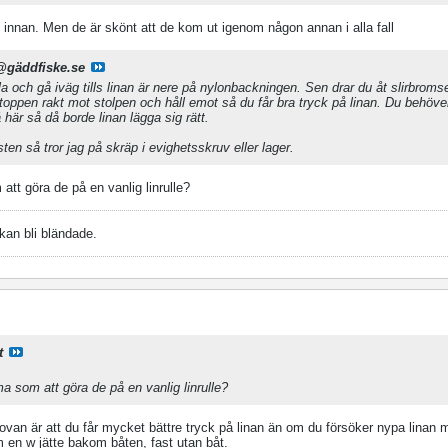
e innan. Men de är skönt att de kom ut igenom någon annan i alla fall
@gäddfiske.se
pla och gå iväg tills linan är nere på nylonbackningen. Sen drar du åt slirbrom
pötoppen rakt mot stolpen och håll emot så du får bra tryck på linan. Du behöver
 här så då borde linan lägga sig rätt.
ten så tror jag på skräp i evighetsskruv eller lager.
tt göra de på en vanlig linrulle?
 kan bli bländade.
t
 som att göra de på en vanlig linrulle?
ovan är att du får mycket bättre tryck på linan än om du försöker nypa linan 
 en w jätte bakom båten, fast utan båt.