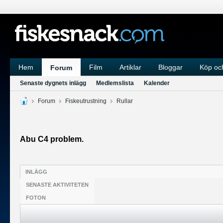
Hem
Film
Artiklar
Bloggar
Köp och
Forum
Senaste dygnets inlägg
Medlemslista
Kalender
Forum
Fiskeutrustning
Rullar
Abu C4 problem.
INLÄGG
SENASTE AKTIVITETEN
FOTON