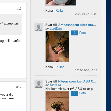
#11
Kanal:
Rullar
2026-04-27, 15:08
yp framme vid
Svar till
Ambassadeur ultra mag xl 3
av
LordDan
1
Foto
jag höll utanför
Kanal:
Rullar
2025-12-30, 18:24
Svar till
Någon som kan ABU Cardinal och skillnader mellan äldre rullar?
av
Äldre Id
#12
Har kommit över två ABU-rullar på en loppis någonstans i Sverige. Servat själv nu. Den ena är en klassisk...
1
Foto
 vevar dig
a linan med