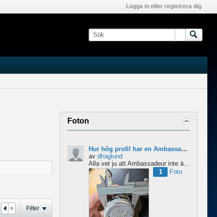
Logga in eller registrera dig
Foton
Hur hög profil har en Ambassadeur?
av
dhaglund
Alla vet ju att Ambassadeur inte är en lågprofilrulle, det är tydligt. Men hur hög profil har de egentligen?...
1
Foto
Filter