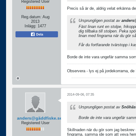
Registered User
Precis så är de, aldrig velat erkänna d
Reg.datum:
Aug
Ursprungligen postat av
anders
2013
Inlägg:
1477
Fäst linan runt en stolpe, frikop
dig tillbaka till stolpen. Peka s
Dela
linan med fingrarna när du gör så
Får du fortfarande tvärstopp i kas
Borde de inte vara ungefär samma som a
Observera - lys ej på jordekorrarna, de
2014-09-06, 07:35
Ursprungligen postat av
Snöhäs
Borde de inte vara ungefär samma
anders@gäddfiske.se
Registered User
Skillnaden när du gör som jag beskrev 
fingrarna, samma ide som att veva hem