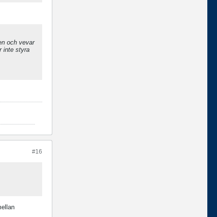
sen och vevar
 inte styra
#16
mellan