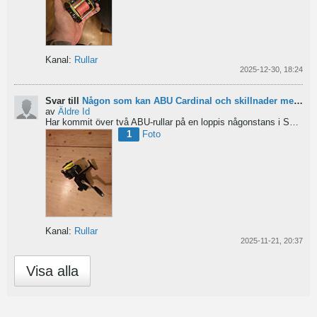
Kanal:
Rullar
2025-12-30, 18:24
Svar till
Någon som kan ABU Cardinal och skillnader mellan äldre rullar?
av
Äldre Id
Har kommit över två ABU-rullar på en loppis någonstans i Sverige. Servat själv nu. Den ena är en klassisk...
1
Foto
Kanal:
Rullar
2025-11-21, 20:37
Visa alla