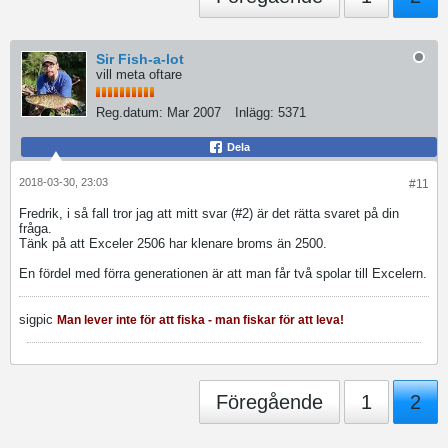
Sir Fish-a-lot
vill meta oftare
Reg.datum:
Mar 2007
Inlägg:
5371
Dela
2018-03-30, 23:03
#11
Fredrik, i så fall tror jag att mitt svar (#2) är det rätta svaret på din
fråga.
Tänk på att Exceler 2506 har klenare broms än 2500.
En fördel med förra generationen är att man får två spolar till Excelern.
sigpic
Man lever inte för att fiska - man fiskar för att leva!
Föregående
1
2