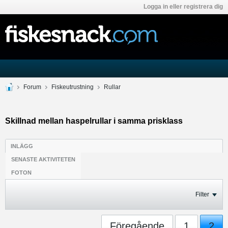
Logga in eller registrera dig
Forum
Fiskeutrustning
Rullar
Skillnad mellan haspelrullar i samma prisklass
INLÄGG
SENASTE AKTIVITETEN
FOTON
Filter
Föregående
1
2