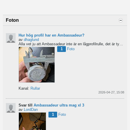
Foton
Hur hög profil har en Ambassadeur?
av
dhaglund
Alla vet ju att Ambassadeur inte är en lågprofilrulle, det är tydligt. Men hur hög profil har de egentligen?...
1
Foto
Kanal:
Rullar
2026-04-27, 15:08
Svar till
Ambassadeur ultra mag xl 3
av
LordDan
1
Foto