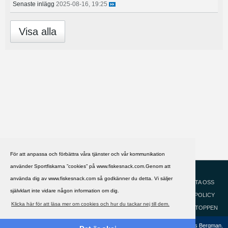
Senaste inlägg
2025-08-16, 19:25
Visa alla
För att anpassa och förbättra våra tjänster och vår kommunikation
använder Sportfiskarna ”cookies” på www.fiskesnack.com.Genom att
HJÄLP
Svenska
använda dig av www.fiskesnack.com så godkänner du detta. Vi säljer
KONTAKTA OSS
självklart inte vidare någon information om dig.
COOKIEPOLICY
Klicka här för att läsa mer om cookies och hur du tackar nej till dem.
GÅ TILL TOPPEN
Copyright ©2002 - 2021, FiskeSnack.com. Grundad 2002 av Anders Bergman.