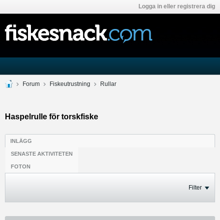
Logga in eller registrera dig
Forum
Fiskeutrustning
Rullar
Haspelrulle för torskfiske
INLÄGG
SENASTE AKTIVITETEN
FOTON
Filter