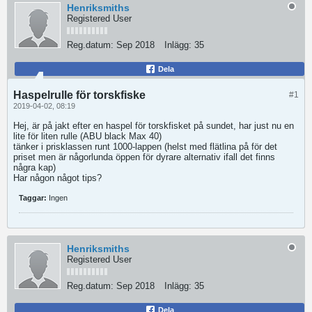
Henriksmiths
Registered User
Reg.datum:
Sep 2018
Inlägg:
35
Dela
Haspelrulle för torskfiske
#1
2019-04-02, 08:19
Hej, är på jakt efter en haspel för torskfisket på sundet, har just nu en
lite för liten rulle (ABU black Max 40)
tänker i prisklassen runt 1000-lappen (helst med flätlina på för det
priset men är någorlunda öppen för dyrare alternativ ifall det finns
några kap)
Har någon något tips?
Taggar:
Ingen
Henriksmiths
Registered User
Reg.datum:
Sep 2018
Inlägg:
35
Dela