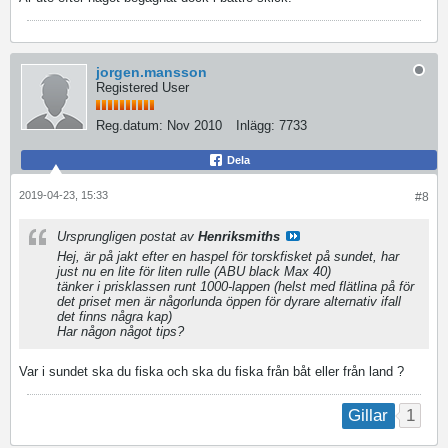
jorgen.mansson
Registered User
Reg.datum:
Nov 2010
Inlägg:
7733
Dela
2019-04-23, 15:33
#8
Ursprungligen postat av
Henriksmiths
Hej, är på jakt efter en haspel för torskfisket på sundet, har
just nu en lite för liten rulle (ABU black Max 40)
tänker i prisklassen runt 1000-lappen (helst med flätlina på för
det priset men är någorlunda öppen för dyrare alternativ ifall
det finns några kap)
Har någon något tips?
Var i sundet ska du fiska och ska du fiska från båt eller från land ?
1
Gillar