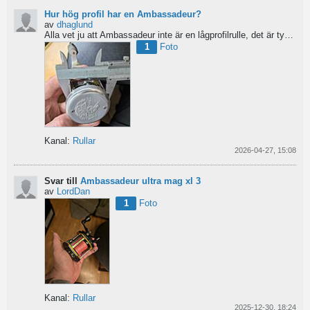
Hur hög profil har en Ambassadeur?
av
dhaglund
Alla vet ju att Ambassadeur inte är en lågprofilrulle, det är tydligt. Men hur hög profil har de egentligen?...
1
Foto
Kanal:
Rullar
2026-04-27, 15:08
Svar till
Ambassadeur ultra mag xl 3
av
LordDan
1
Foto
Kanal:
Rullar
2025-12-30, 18:24