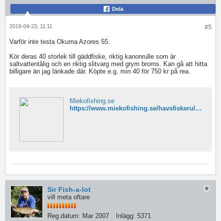
Dela
2019-04-23, 11:11
#5
Varför inte testa Okuma Azores 55.
Kör deras 40 storlek till gäddfiske, riktig kanonrulle som är
saltvattentålig och en riktig slitvarg med grym broms. Kan gå att hitta
billigare än jag länkade där. Köpte e.g. min 40 för 750 kr på rea.
Miekofishing.se
https://www.miekofishing.se/havsfiskerullar/7361-okuma-azores-s-5500-fd-haspelrulle-havsfiske.html?gclid=CjwKCAjw7_rlBRBaEiwAc23rhnSvV7OgGuro0pjM2c_8XRl_4FGwAsT9zPnWDqq-NBtDo5xEaQci7RoCZ6sQAvD_BwE
Sir Fish-a-lot
vill meta oftare
Reg.datum:
Mar 2007
Inlägg:
5371