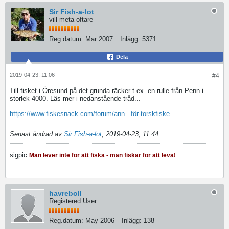
Sir Fish-a-lot
vill meta oftare
Reg.datum:
Mar 2007
Inlägg:
5371
Dela
2019-04-23, 11:06
#4
Till fisket i Öresund på det grunda räcker t.ex. en rulle från Penn i
storlek 4000. Läs mer i nedanstående tråd...
https://www.fiskesnack.com/forum/ann...för-torskfiske
Senast ändrad av
Sir Fish-a-lot
;
2019-04-23, 11:44
.
sigpic
Man lever inte för att fiska - man fiskar för att leva!
havreboll
Registered User
Reg.datum:
May 2006
Inlägg:
138