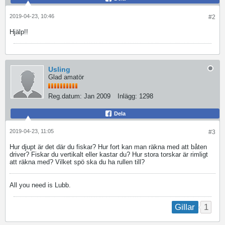
2019-04-23, 10:46
#2
Hjälp!!
Usling
Glad amatör
Reg.datum:
Jan 2009
Inlägg:
1298
Dela
2019-04-23, 11:05
#3
Hur djupt är det där du fiskar? Hur fort kan man räkna med att båten
driver? Fiskar du vertikalt eller kastar du? Hur stora torskar är rimligt
att räkna med? Vilket spö ska du ha rullen till?
All you need is Lubb.
1
Gillar