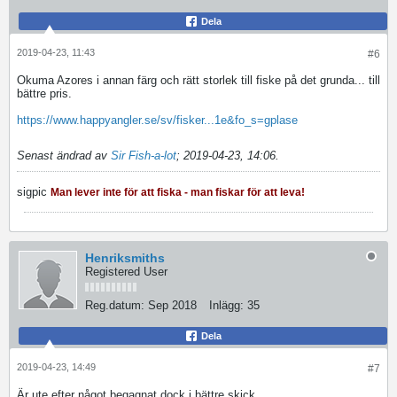
Dela
2019-04-23, 11:43
#6
Okuma Azores i annan färg och rätt storlek till fiske på det grunda... till
bättre pris.
https://www.happyangler.se/sv/fisker...1e&fo_s=gplase
Senast ändrad av
Sir Fish-a-lot
;
2019-04-23, 14:06
.
sigpic
Man lever inte för att fiska - man fiskar för att leva!
Henriksmiths
Registered User
Reg.datum:
Sep 2018
Inlägg:
35
Dela
2019-04-23, 14:49
#7
Är ute efter något begagnat dock i bättre skick.