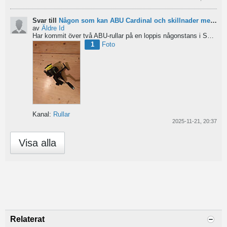
Svar till
Någon som kan ABU Cardinal och skillnader mellan äldre rullar?
av
Äldre Id
Har kommit över två ABU-rullar på en loppis någonstans i Sverige. Servat själv nu. Den ena är en klassisk...
1
Foto
Kanal:
Rullar
2025-11-21, 20:37
Visa alla
Relaterat