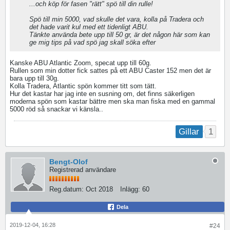
...och köp för fasen "rätt" spö till din rulle!
Spö till min 5000, vad skulle det vara, kolla på Tradera och
det hade varit kul med ett tidenligt ABU.
Tänkte använda bete upp till 50 gr, är det någon här som kan
ge mig tips på vad spö jag skall söka efter
Kanske ABU Atlantic Zoom, specat upp till 60g.
Rullen som min dotter fick sattes på ett ABU Caster 152 men det är
bara upp till 30g.
Kolla Tradera, Atlantic spön kommer titt som tätt.
Hur det kastar har jag inte en susning om, det finns säkerligen
moderna spön som kastar bättre men ska man fiska med en gammal
5000 röd så snackar vi känsla..
1
Gillar
Bengt-Olof
Registrerad användare
Reg.datum:
Oct 2018
Inlägg:
60
Dela
2019-12-04, 16:28
#24