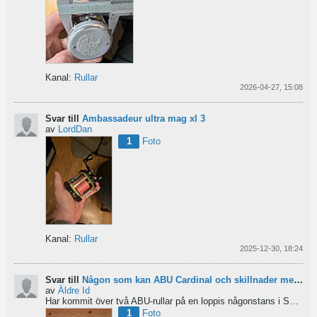
Kanal:
Rullar
2026-04-27, 15:08
Svar till
Ambassadeur ultra mag xl 3
av
LordDan
1
Foto
Kanal:
Rullar
2025-12-30, 18:24
Svar till
Någon som kan ABU Cardinal och skillnader mellan äldre rullar?
av
Äldre Id
Har kommit över två ABU-rullar på en loppis någonstans i Sverige. Servat själv nu. Den ena är en klassisk...
1
Foto