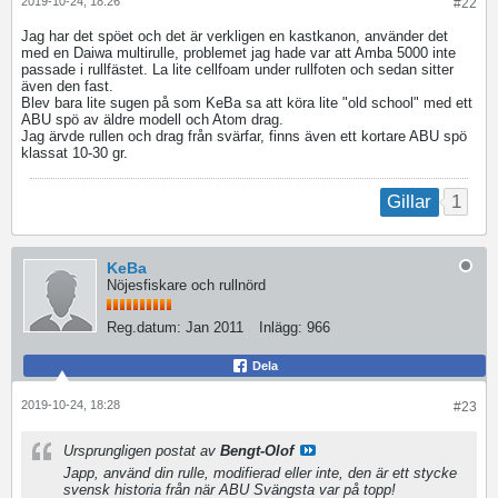
2019-10-24, 18:26
#22
Jag har det spöet och det är verkligen en kastkanon, använder det
med en Daiwa multirulle, problemet jag hade var att Amba 5000 inte
passade i rullfästet. La lite cellfoam under rullfoten och sedan sitter
även den fast.
Blev bara lite sugen på som KeBa sa att köra lite "old school" med ett
ABU spö av äldre modell och Atom drag.
Jag ärvde rullen och drag från svärfar, finns även ett kortare ABU spö
klassat 10-30 gr.
1
Gillar
KeBa
Nöjesfiskare och rullnörd
Reg.datum:
Jan 2011
Inlägg:
966
Dela
2019-10-24, 18:28
#23
Ursprungligen postat av
Bengt-Olof
Japp, använd din rulle, modifierad eller inte, den är ett stycke
svensk historia från när ABU Svängsta var på topp!