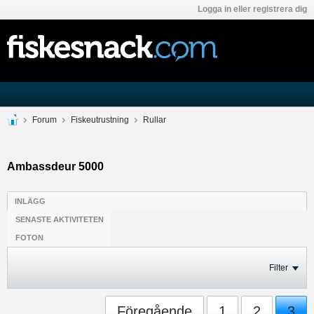
Logga in eller registrera dig
Forum
Fiskeutrustning
Rullar
Ambassdeur 5000
INLÄGG
SENASTE AKTIVITETEN
FOTON
Filter
Föregående
1
2
3