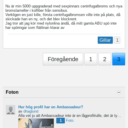
Nu är min 5000 uppgraderad med sexpinnars centrifugalbroms och nya
bromslameller i kolfiber från sensibus.
Verkligen en just kille, första centrifugalbromsen ville inte på plats, då
skickade han en ny, och det blev klockrent.
Jag tror att jag kör med nylonlina ändå, då mitt gamla ABU spö inte
har spöringar som flätlinan klarar av
1
Gillar
Föregående
1
2
3
Foton
Hur hög profil har en Ambassadeur?
av
dhaglund
Alla vet ju att Ambassadeur inte är en lågprofilrulle, det är tydligt. Men hur hög profil har de egentligen?...
1
Foto