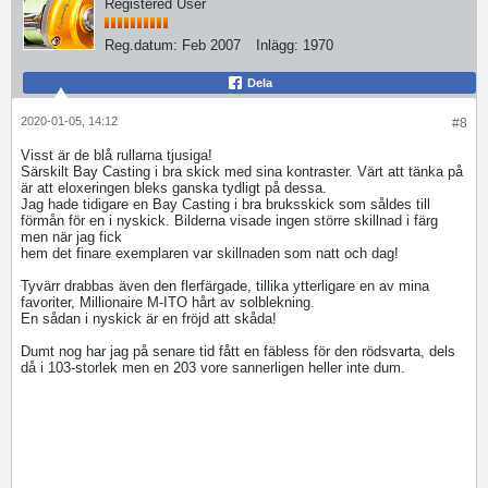
Registered User
Reg.datum:
Feb 2007
Inlägg:
1970
Dela
2020-01-05, 14:12
#8
Visst är de blå rullarna tjusiga!
Särskilt Bay Casting i bra skick med sina kontraster. Värt att tänka på
är att eloxeringen bleks ganska tydligt på dessa.
Jag hade tidigare en Bay Casting i bra bruksskick som såldes till
förmån för en i nyskick. Bilderna visade ingen större skillnad i färg
men när jag fick
hem det finare exemplaren var skillnaden som natt och dag!
Tyvärr drabbas även den flerfärgade, tillika ytterligare en av mina
favoriter, Millionaire M-ITO hårt av solblekning.
En sådan i nyskick är en fröjd att skåda!
Dumt nog har jag på senare tid fått en fäbless för den rödsvarta, dels
då i 103-storlek men en 203 vore sannerligen heller inte dum.