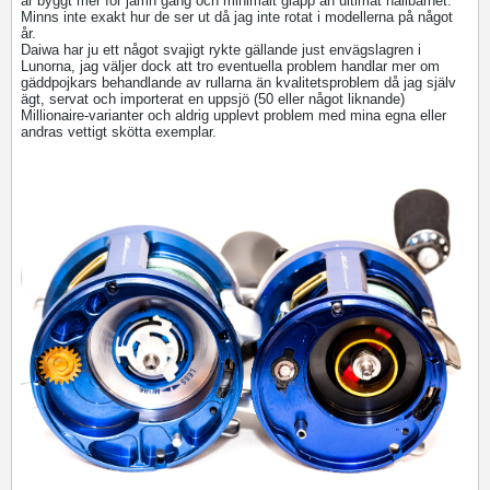
är byggt mer för jämn gång och minimalt glapp än ultimat hållbarhet.
Minns inte exakt hur de ser ut då jag inte rotat i modellerna på något
år.
Daiwa har ju ett något svajigt rykte gällande just envägslagren i
Lunorna, jag väljer dock att tro eventuella problem handlar mer om
gäddpojkars behandlande av rullarna än kvalitetsproblem då jag själv
ägt, servat och importerat en uppsjö (50 eller något liknande)
Millionaire-varianter och aldrig upplevt problem med mina egna eller
andras vettigt skötta exemplar.