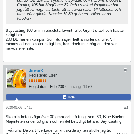
detta?. BB 200 har synkad linspridare och c broms medan B
Casting 103 har MagForce Z? Och osynkad linspridare har
jag fått för mig. Har tänkt att använda rullen till lättspinn och
mest efter gädda. Kanske 30-80 gr beten. Vilken är att
föredra?
Baycasting 103 är min absoluta favorit rulle. Grymt stabil och kastar
riktigt bra.
200 BB har en kompis. Som du säger, helt annorlunda rulle. Vill
minnas att den kastar riktigt bra, kom dock inte ihåg om den var
nervös eller inte.
JontaK
Registered User
Reg.datum:
Feb 2007
Inlägg:
1970
Dela
2020-01-02, 17:13
#4
Ska alla beten väga över 30 gram och så tungt som 80, Blue Backer.
Majoriteten under 50 gram och en del betydligt lättare, Bay Casting.
Två rullar Daiwa tillverkade för vitt skilda syften skulle jag tro.