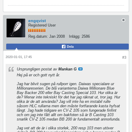
engqvist
Registered User
Reg.datum:
Jan 2008
Inlägg:
2586
Dela
2020-01-01, 17:45
#3
Ursprungligen postat av
Mankan G
Hej på er och gott nytt år.
Jag har blivit sugen på rullporr igen. Daiwas specialare ur
Millionareserien. De blå varianterna Daiwa Millionare Blue
Bay Backer 200 eller Bay Casting Special 103. Hur olika är
de? Menar inte tekniskt för det har jag räknat ut, tror jag. Hur
olika är de att använda? Jag vill inte ha en instabil rulle
såsom HLC rullarna men den måste fortfarande kasta hyfsat
långt. Jag hade tidigare en CV-Z 105 som fungerade finfint
och om jag inte fått allt om bakfoten så är B Casting 103
snarlik CV-Z 105 medan BB 200 är fundamentalt annorlunda.
Jag vet att de är i olika storlek, 200 resp 103 men utöver