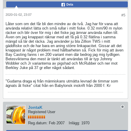
Dela
2020-01-02, 23:07
#5
Låter som om det får bli den mindre av de två. Jag har för vana att
använda relativt lätta och små rullar i mitt fiske. 0.32 mm/90 m nylon
räcker och blir över för mig i det fiske jag ämnar använda rullen till.
Även om jag knappast räknar med att få på 0.32 flätlina i samma
mängd så lär det räcka. Jag använder ju bla Zillion TWS i mitt
gäddfiske och de har bara en aning större linkapacitet. Gissar att det
knappast är något problem med hållbarheten så. Fick för mig att även
Bay Casting fanns i en 200 variant men där bedrog jag mig tydligen.
Betesvikterna den mest är tänkt att användas till är typ Johnny
Wobbler och Jr varianterna av pigshad och McRubber och ner mot
Berkley Juke på 37 gr eller något sådant.
"Gudarna draga ej från människans utmätta levnad de timmar som
ägnats åt fiske" citat från en Babylonsk inskrift från 2000 f. Kr
JontaK
Registered User
Reg.datum:
Feb 2007
Inlägg:
1970