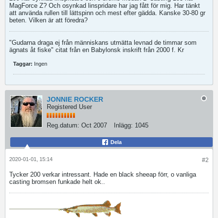
MagForce Z? Och osynkad linspridare har jag fått för mig. Har tänkt
att använda rullen till lättspinn och mest efter gädda. Kanske 30-80 gr
beten. Vilken är att föredra?
"Gudarna draga ej från människans utmätta levnad de timmar som
ägnats åt fiske" citat från en Babylonsk inskrift från 2000 f. Kr
Taggar:
Ingen
JONNIE ROCKER
Registered User
Reg.datum:
Oct 2007
Inlägg:
1045
Dela
2020-01-01, 15:14
#2
Tycker 200 verkar intressant. Hade en black sheeap förr, o vanliga
casting bromsen funkade helt ok..