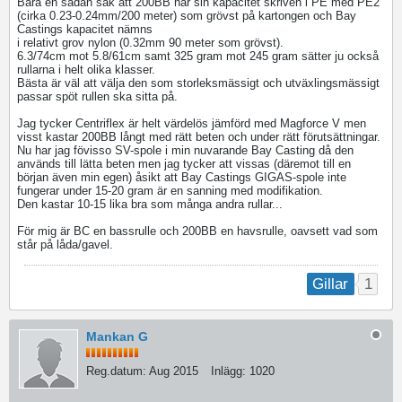
Bara en sådan sak att 200BB har sin kapacitet skriven i PE med PE2
(cirka 0.23-0.24mm/200 meter) som grövst på kartongen och Bay
Castings kapacitet nämns
i relativt grov nylon (0.32mm 90 meter som grövst).
6.3/74cm mot 5.8/61cm samt 325 gram mot 245 gram sätter ju också
rullarna i helt olika klasser.
Bästa är väl att välja den som storleksmässigt och utväxlingsmässigt
passar spöt rullen ska sitta på.
Jag tycker Centriflex är helt värdelös jämförd med Magforce V men
visst kastar 200BB långt med rätt beten och under rätt förutsättningar.
Nu har jag fövisso SV-spole i min nuvarande Bay Casting då den
används till lätta beten men jag tycker att vissas (däremot till en
början även min egen) åsikt att Bay Castings GIGAS-spole inte
fungerar under 15-20 gram är en sanning med modifikation.
Den kastar 10-15 lika bra som många andra rullar...
För mig är BC en bassrulle och 200BB en havsrulle, oavsett vad som
står på låda/gavel.
1
Gillar
Mankan G
Reg.datum:
Aug 2015
Inlägg:
1020