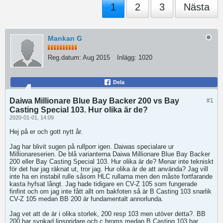
1
2
3
Nästa
Mankan G
Reg.datum:
Aug 2015
Inlägg:
1020
Dela
Daiwa Millionare Blue Bay Backer 200 vs Bay
#1
Casting Special 103. Hur olika är de?
2020-01-01, 14:09
Hej på er och gott nytt år.
Jag har blivit sugen på rullporr igen. Daiwas specialare ur
Millionareserien. De blå varianterna Daiwa Millionare Blue Bay Backer
200 eller Bay Casting Special 103. Hur olika är de? Menar inte tekniskt
för det har jag räknat ut, tror jag. Hur olika är de att använda? Jag vill
inte ha en instabil rulle såsom HLC rullarna men den måste fortfarande
kasta hyfsat långt. Jag hade tidigare en CV-Z 105 som fungerade
finfint och om jag inte fått allt om bakfoten så är B Casting 103 snarlik
CV-Z 105 medan BB 200 är fundamentalt annorlunda.
Jag vet att de är i olika storlek, 200 resp 103 men utöver detta?. BB
200 har synkad linspridare och c broms medan B Casting 103 har