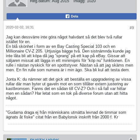
Reg.datum:
Aug 2015
Inlägg:
1020
Dela
2020-02-02, 16:31
#9
Jag kan dessvärre inte göra något halvdant så det blev två rullar
istället för en.
En blå skönhet i form av en Bay Casting Special 103 och en
Millionaire CV-Z 205. Urtjusiga bägge två. Den sistnämnda kunde jag
inte låta bli att köpa då jag ”sprang” på ett kap på eBay. Gissar att
säljaren missat att lägga in ett minimipris för ”köp nu” funktionen. En
rulle i nästan nyskick för en spottstyver. Nästan så att jag skäms men
men. En fin rulle som numera är i min ägo. Ska bli kul att testa dem.
Jonta K: du nämner att det gick att beställa en uppgradering av vissa
rullar där man byter ut gaveln mot en som tillåter extern justering av
kastbromsen. Fanns det en sådan till CV-Z? Och i så fall var hittar
men en sådan? Har letat som en tok på diverse forum utan att hitta
något.
"Gudarna draga ej från människans utmätta levnad de timmar som
ägnats åt fiske" citat från en Babylonsk inskrift från 2000 f. Kr