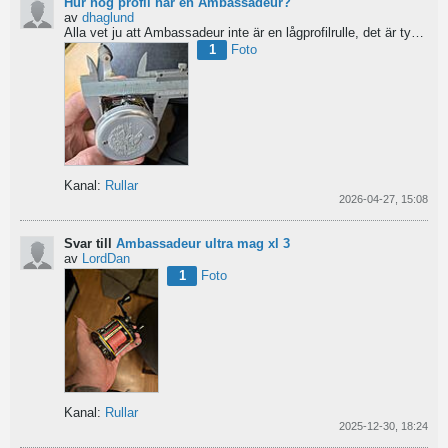
Hur hög profil har en Ambassadeur?
av
dhaglund
Alla vet ju att Ambassadeur inte är en lågprofilrulle, det är tydligt. Men hur hög profil har de egentligen?...
1
Foto
Kanal:
Rullar
2026-04-27, 15:08
Svar till
Ambassadeur ultra mag xl 3
av
LordDan
1
Foto
Kanal:
Rullar
2025-12-30, 18:24