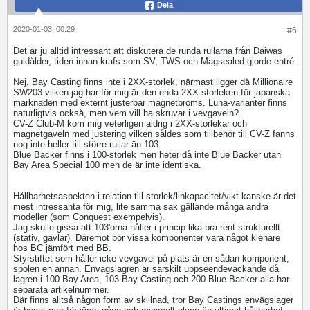
Dela
2020-01-03, 00:29
#6
Det är ju alltid intressant att diskutera de runda rullarna från Daiwas
guldålder, tiden innan krafs som SV, TWS och Magsealed gjorde entré.
Nej, Bay Casting finns inte i 2XX-storlek, närmast ligger då Millionaire
SW203 vilken jag har för mig är den enda 2XX-storleken för japanska
marknaden med externt justerbar magnetbroms. Luna-varianter finns
naturligtvis också, men vem vill ha skruvar i vevgaveln?
CV-Z Club-M kom mig veterligen aldrig i 2XX-storlekar och
magnetgaveln med justering vilken såldes som tillbehör till CV-Z fanns
nog inte heller till större rullar än 103.
Blue Backer finns i 100-storlek men heter då inte Blue Backer utan
Bay Area Special 100 men de är inte identiska.
Hållbarhetsaspekten i relation till storlek/linkapacitet/vikt kanske är det
mest intressanta för mig, lite samma sak gällande många andra
modeller (som Conquest exempelvis).
Jag skulle gissa att 103'orna håller i princip lika bra rent strukturellt
(stativ, gavlar). Däremot bör vissa komponenter vara något klenare
hos BC jämfört med BB.
Styrstiftet som håller icke vevgavel på plats är en sådan komponent,
spolen en annan. Envägslagren är särskilt uppseendeväckande då
lagren i 100 Bay Area, 103 Bay Casting och 200 Blue Backer alla har
separata artikelnummer.
Där finns alltså någon form av skillnad, tror Bay Castings envägslager