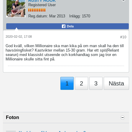
RUSTY HOOK
Registered User
Reg.datum:
Mar 2013
Inlägg:
1570
Dela
2020-02-02, 17:08
#10
God kväll, vilken Millionaire ska man kika på om man skall ha den till
havsöringfisket? Kastvikter mellan 15-30 gram. Har ett spö(Reliant
searun) med klassiskt utseende och korkhandtag som jag tror en
Millionaire skulle sitta fint på.
1
2
3
Nästa
Foton