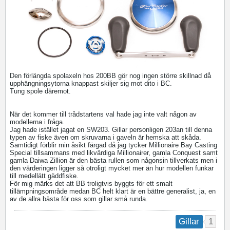
Den förlängda spolaxeln hos 200BB gör nog ingen större skillnad då
upphängningsytorna knappast skiljer sig mot dito i BC.
Tung spole däremot.
När det kommer till trådstartens val hade jag inte valt någon av
modellerna i fråga.
Jag hade istället jagat en SW203. Gillar personligen 203an till denna
typen av fiske även om skruvarna i gaveln är hemska att skåda.
Samtidigt förblir min åsikt färgad då jag tycker Millionaire Bay Casting
Special tillsammans med likvärdiga Millionairer, gamla Conquest samt
gamla Daiwa Zillion är den bästa rullen som någonsin tillverkats men i
den värderingen ligger så otroligt mycket mer än hur modellen funkar
till medellätt gäddfiske.
För mig märks det att BB troligtvis byggts för ett smalt
tillämpningsområde medan BC helt klart är en bättre generalist, ja, en
av de allra bästa för oss som gillar små runda.
1
Gillar