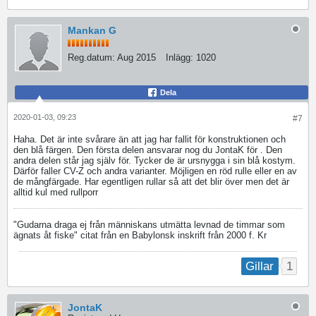
Mankan G
Reg.datum:
Aug 2015
Inlägg:
1020
Dela
2020-01-03, 09:23
#7
Haha. Det är inte svårare än att jag har fallit för konstruktionen och
den blå färgen. Den första delen ansvarar nog du JontaK för . Den
andra delen står jag själv för. Tycker de är ursnygga i sin blå kostym.
Därför faller CV-Z och andra varianter. Möjligen en röd rulle eller en av
de mångfärgade. Har egentligen rullar så att det blir över men det är
alltid kul med rullporr
"Gudarna draga ej från människans utmätta levnad de timmar som
ägnats åt fiske" citat från en Babylonsk inskrift från 2000 f. Kr
1
Gillar
JontaK