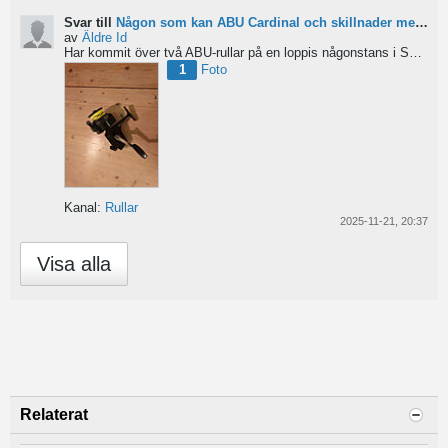
Svar till
Någon som kan ABU Cardinal och skillnader mellan äldre rullar?
av
Äldre Id
Har kommit över två ABU-rullar på en loppis någonstans i Sverige. Servat själv nu. Den ena är en klassisk...
1
Foto
Kanal:
Rullar
2025-11-21, 20:37
Visa alla
Relaterat