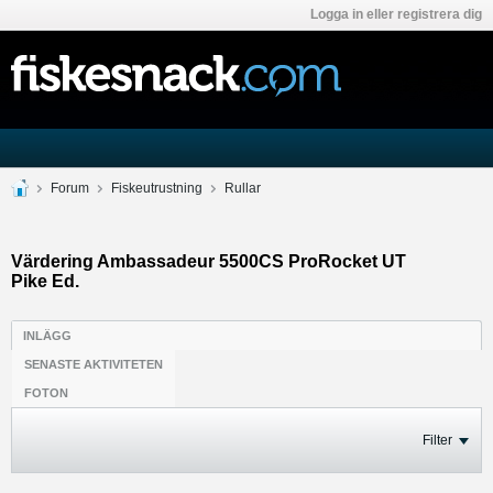
Logga in eller registrera dig
Forum
Fiskeutrustning
Rullar
Värdering Ambassadeur 5500CS ProRocket UT
Pike Ed.
INLÄGG
SENASTE AKTIVITETEN
FOTON
Filter