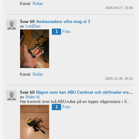
Kanal:
Rullar
2026-04-27, 15:08
Svar till
Ambassadeur ultra mag xl 3
av
LordDan
1
Foto
Kanal:
Rullar
2025-12-30, 18:24
Svar till
Någon som kan ABU Cardinal och skillnader mellan äldre rullar?
av
Äldre Id
Har kommit över två ABU-rullar på en loppis någonstans i Sverige. Servat själv nu. Den ena är en klassisk...
1
Foto