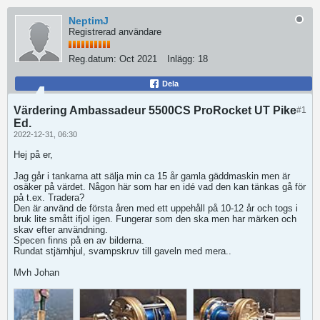
NeptimJ
Registrerad användare
Reg.datum:
Oct 2021
Inlägg:
18
Dela
Värdering Ambassadeur 5500CS ProRocket UT Pike
#1
Ed.
2022-12-31, 06:30
Hej på er,
Jag går i tankarna att sälja min ca 15 år gamla gäddmaskin men är
osäker på värdet. Någon här som har en idé vad den kan tänkas gå för
på t.ex. Tradera?
Den är använd de första åren med ett uppehåll på 10-12 år och togs i
bruk lite smått ifjol igen. Fungerar som den ska men har märken och
skav efter användning.
Specen finns på en av bilderna.
Rundat stjärnhjul, svampskruv till gaveln med mera..
Mvh Johan