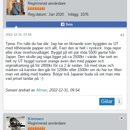
Registrerad användare
Reg.datum:
Jan 2020
Inlägg:
1076
Dela
2022-12-31, 07:58
#2
Tjena. Fin rulle du har där. Jag har en liknande som byggdes av UT
med tillhörande papper och allt. Fast den är helt i nyskick. Inga repor
eller skav överhuvudtaget. Byggd på ett par röda 5500 gavlar från
Japan. Den skulle jag säga ligger på ca 2500kr i värde. Har sett en
helt ny UT byggd sunset orange även den med papper och
orginalkartong gå för 2800kr för ca 2 år sedan. Så med skav och
märken så kanske den går för 1200kr eller 1500kr om du har tur. Men
man vet aldrig med tradera. Börjar två Japaner buda så vet man inte
vad priset landar på :-)
Senast ändrad av
Alman
;
2022-12-31, 09:54
.
1
Gillar
Kimmen
Registrerad användare