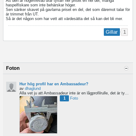
Att den är högervevad drar tyvärr ner priset en hel del, många
haspelfiskare som inte behärskar höger.
Sen sänker skavet på gavlarna priset en del, det som däremot talar för
är trimmet från UT.
Så är det någon som har vett att värdesätta det så kan det bli mer.
1
Gillar
Foton
Hur hög profil har en Ambassadeur?
av
dhaglund
Alla vet ju att Ambassadeur inte är en lågprofilrulle, det är tydligt. Men hur hög profil har de egentligen?...
1
Foto