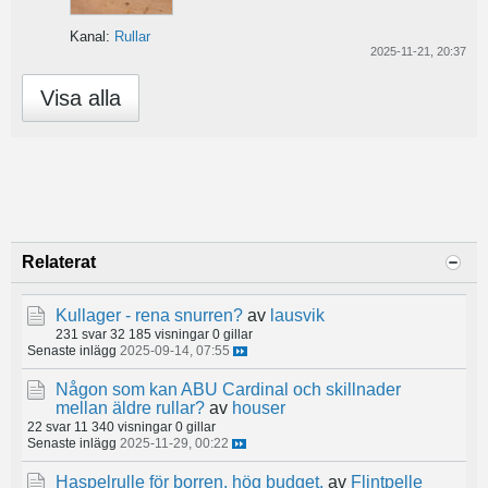
Kanal:
Rullar
2025-11-21, 20:37
Visa alla
Relaterat
Kullager - rena snurren?
av
lausvik
231 svar
32 185 visningar
0 gillar
Senaste inlägg
2025-09-14, 07:55
Någon som kan ABU Cardinal och skillnader
mellan äldre rullar?
av
houser
22 svar
11 340 visningar
0 gillar
Senaste inlägg
2025-11-29, 00:22
Haspelrulle för borren, hög budget.
av
Flintpelle