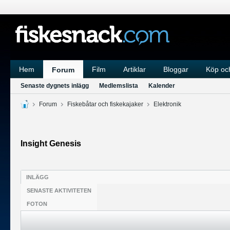
Hem
Film
Artiklar
Bloggar
Köp och
Forum
Senaste dygnets inlägg
Medlemslista
Kalender
Forum
Fiskebåtar och fiskekajaker
Elektronik
Insight Genesis
INLÄGG
SENASTE AKTIVITETEN
FOTON