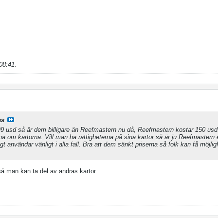
08:41
.
as
 99 usd så är dem billigare än Reefmastern nu då, Reefmastern kostar 150 usd
na om kartorna. Vill man ha rättigheterna på sina kartor så är ju Reefmastern e
igt användar vänligt i alla fall. Bra att dem sänkt priserna så folk kan få möjlig
 så man kan ta del av andras kartor.