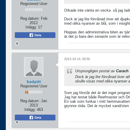
Registered User
Orkade inte vänta en vecka
så jag lad
Reg.datum:
Feb
Dock är jag lite förvånad över att djupk
2012
med olika nyanser av blå, som i insigh
Inlägg:
17
Hoppas den administrativa biten av tjän
Dela
är det ju bara den senaste som är relev
2013-10-14, 09:55
Ursprungligen postat av
Carach
Dock är jag lite förvånad över at
skulle visas med olika nyanser a
badpitt
Registered User
Som jag förstår det är det inget program
Jag har testat både Reefmaster och DrD
Reg.datum:
Jan
En sak som funkar i mitt hemmavatten är
2013
grynnor röda. Det är mycket sand/sten i
Inlägg:
463
Dela