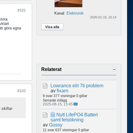
#101
Kanal:
Elektronik
2026-01-19, 15:14
stora
vklart
Visa alla
att göra egna
Relaterat
Lowrance elit 7ti problem
av
fixarn
#102
9 svar
377 visningar
0 gillar
Senaste inlägg
2025-08-15, 15:45
 skiftar
Nytt LifePO4 Batteri
samt felsökning
av
Gussy
11 svar
637 visningar
0 gillar