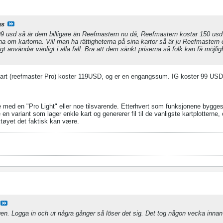
as
 99 usd så är dem billigare än Reefmastern nu då, Reefmastern kostar 150 usd
na om kartorna. Vill man ha rättigheterna på sina kartor så är ju Reefmastern e
igt användar vänligt i alla fall. Bra att dem sänkt priserna så folk kan få möjlig
kart (reefmaster Pro) koster 119USD, og er en engangssum. IG koster 99 US
.
 med en "Pro Light" eller noe tilsvarende. Etterhvert som funksjonene bygges 
age en variant som lager enkle kart og genererer fil til de vanligste kartplotterne
ktøyet det faktisk kan være.
en. Logga in och ut några gånger så löser det sig. Det tog någon vecka inna