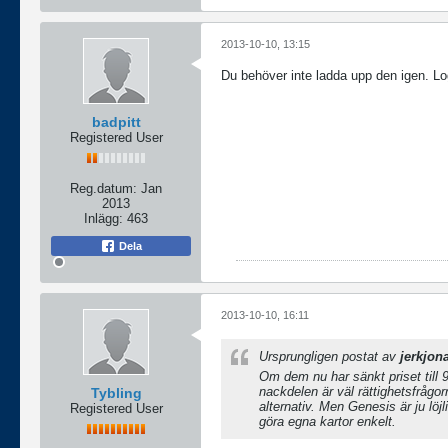
2013-10-10, 13:15
Du behöver inte ladda upp den igen. Lo
badpitt
Registered User
Reg.datum:
Jan
2013
Inlägg:
463
Dela
2013-10-10, 16:11
Ursprungligen postat av
jerkjon
Om dem nu har sänkt priset till
nackdelen är väl rättighetsfrågor
Tybling
alternativ. Men Genesis är ju löjl
Registered User
göra egna kartor enkelt.