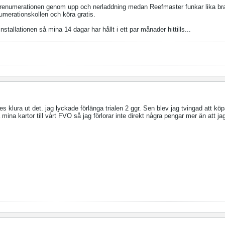
prenumerationen genom upp och nerladdning medan Reefmaster funkar lika br
merationskollen och köra gratis.
stallationen så mina 14 dagar har hållt i ett par månader hittills...
des klura ut det. jag lyckade förlänga trialen 2 ggr. Sen blev jag tvingad att 
ina kartor till vårt FVO så jag förlorar inte direkt några pengar mer än att jag