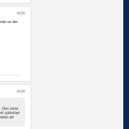
#105
nde se der.
#106
. Den stora
tt självklart
heten att