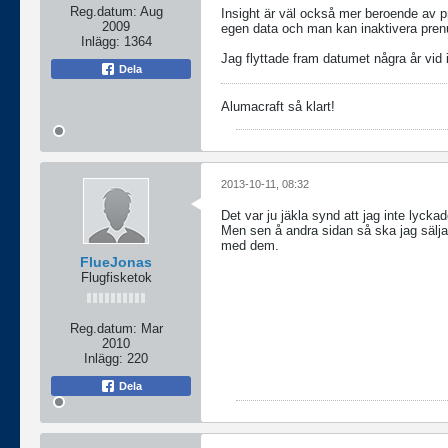
Reg.datum:
Aug
Insight är väl också mer beroende av 
2009
egen data och man kan inaktivera prenu
Inlägg:
1364
Jag flyttade fram datumet några år vid in
Dela
Alumacraft så klart!
2013-10-11, 08:32
Det var ju jäkla synd att jag inte lycka
Men sen å andra sidan så ska jag sälja m
med dem.
FlueJonas
Flugfisketok
Reg.datum:
Mar
2010
Inlägg:
220
Dela