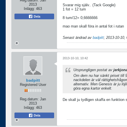
Reg.datum:
Jan
2013
Svarar mig själv.. (Tack Google)
Inlägg:
463
1 fot = 12 tum
Dela
8 tum/12= 0,6666666
mao man skall föra in antal fot i rutan
Senast ändrad av
badpitt
;
2013-10-10, 
2013-10-10, 10:42
Ursprungligen postat av
jerkjon
Om dem nu har sänkt priset till
nackdelen är väl rättighetsfrågor
badpitt
alternativ. Men Genesis är ju löjl
Registered User
göra egna kartor enkelt.
Reg.datum:
Jan
De skall ju tydligen skaffa en funktion
2013
Inlägg:
463
Dela