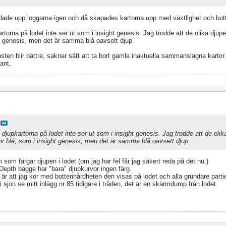
dade upp loggarna igen och då skapades kartorna upp med växtlighet och bot
artorna på lodet inte ser ut som i insight genesis. Jag trodde att de olika djup
t genesis, men det är samma blå oavsett djup.
sten blir bättre, saknar sätt att ta bort gamla inaktuella sammanslagna kartor.
ant.
t djupkartorna på lodet inte ser ut som i insight genesis. Jag trodde att de oli
v blå, som i insight genesis, men det är samma blå oavsett djup.
 som färgar djupen i lodet (om jag har fel får jag säkert reda på det nu.)
epth bägge har "bara" djupkurvor ingen färg.
 att jag kör med bottenhårdheten den visas på lodet och alla grundare partier
 sjön se mitt inlägg nr 85 tidigare i tråden, det är en skärmdump från lodet.