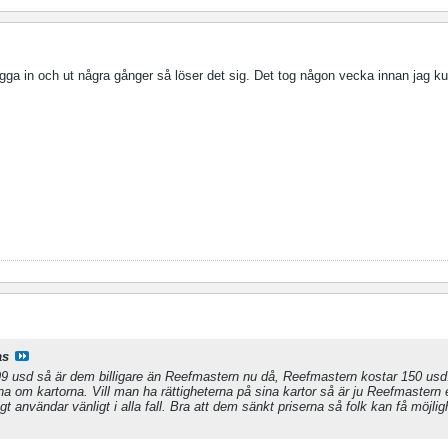
gga in och ut några gånger så löser det sig. Det tog någon vecka innan jag ku
as
 99 usd så är dem billigare än Reefmastern nu då, Reefmastern kostar 150 usd
na om kartorna. Vill man ha rättigheterna på sina kartor så är ju Reefmastern e
igt användar vänligt i alla fall. Bra att dem sänkt priserna så folk kan få möjlig