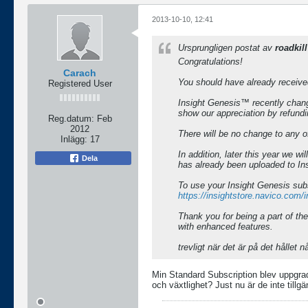
2013-10-10, 12:41
Ursprungligen postat av
roadkill
Congratulations!
Carach
You should have already receive
Registered User
Insight Genesis™ recently change
show our appreciation by refundin
Reg.datum:
Feb
2012
There will be no change to any of
Inlägg:
17
In addition, later this year we w
Dela
has already been uploaded to In
To use your Insight Genesis subsc
https://insightstore.navico.com/
Thank you for being a part of t
with enhanced features.
trevligt när det är på det hållet 
Min Standard Subscription blev uppgrad
och växtlighet? Just nu är de inte tillgä