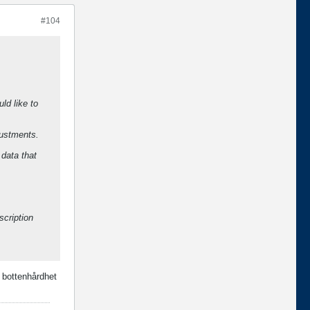
#104
ld like to
justments.
 data that
scription
 bottenhårdhet