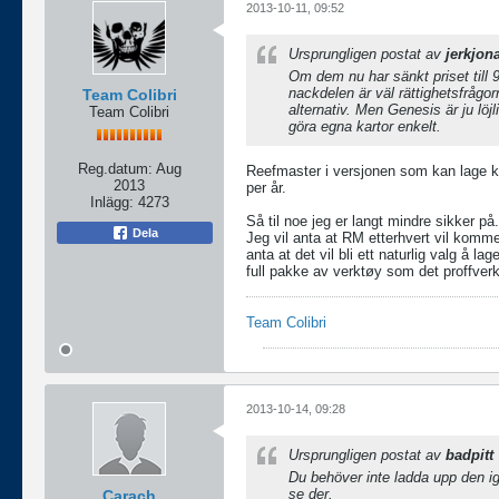
2013-10-11, 09:52
Ursprungligen postat av
jerkjon
Om dem nu har sänkt priset till
nackdelen är väl rättighetsfrågor
Team Colibri
alternativ. Men Genesis är ju löjl
Team Colibri
göra egna kartor enkelt.
Reg.datum:
Aug
Reefmaster i versjonen som kan lage 
2013
per år.
Inlägg:
4273
Så til noe jeg er langt mindre sikker på
Dela
Jeg vil anta at RM etterhvert vil komme
anta at det vil bli ett naturlig valg å l
full pakke av verktøy som det proffver
Team Colibri
2013-10-14, 09:28
Ursprungligen postat av
badpitt
Du behöver inte ladda upp den ig
se der.
Carach