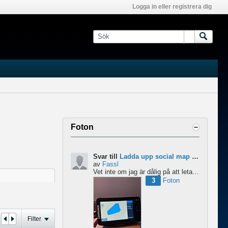
Logga in eller registrera dig
Foton
Svar till
Ladda upp social map till Lowrance Eagle
av
Fassl
Vet inte om jag är dålig på att leta men jag hittar inget om att ladda upp social maps i manualen....
3
Foton
Filter