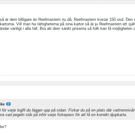
 så är dem billigare än Reefmastern nu då, Reefmastern kostar 150 usd. Den 
artorna. Vill man ha rättigheterna på sina kartor så är ju Reefmastern ett själ
ändar vänligt i alla fall. Bra att dem sänkt priserna så folk kan få möjligheten 
ike
 för varje logfil du lägger upp på sidan. Fiskar du på en plats där vattnennivån
ra vad pegeln står på inför varje fiskepass för att få en korrekt djupkarta.
ler?