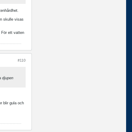
tenhårdhet.
en skulle visas
 För ett vatten
#110
ka djupen
 blir gula och