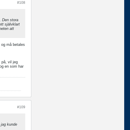
#108
. Den stora
tt självklart
heten att
D og må betales
på, vil jeg
, og en som har
#109
n jag kunde