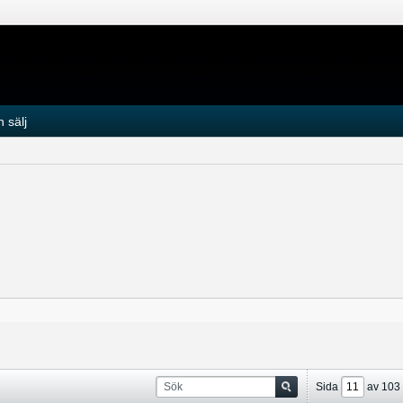
 sälj
Sida
av
103