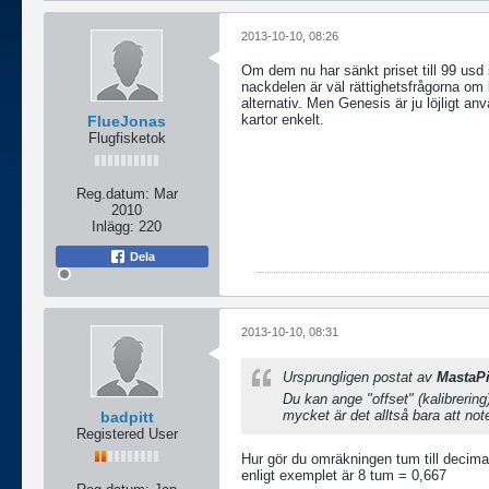
2013-10-10, 08:26
Om dem nu har sänkt priset till 99 usd
nackdelen är väl rättighetsfrågorna om k
alternativ. Men Genesis är ju löjligt anv
kartor enkelt.
FlueJonas
Flugfisketok
Reg.datum:
Mar
2010
Inlägg:
220
Dela
2013-10-10, 08:31
Ursprungligen postat av
MastaP
Du kan ange "offset" (kalibrering)
mycket är det alltså bara att note
badpitt
Registered User
Hur gör du omräkningen tum till decima
enligt exemplet är 8 tum = 0,667