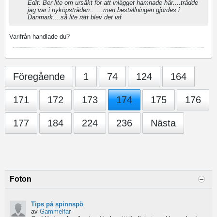
Edit: Ber lite om ursäkt för att inlägget hamnade här....trådde
jag var i nyköpstråden..
...men beställningen gjordes i
Danmark....så lite rätt blev det iaf
Varifrån handlade du?
Föregående
1
74
124
164
171
172
173
174
175
176
177
184
224
236
Nästa
Foton
Tips på spinnspö
av
Gammelfar