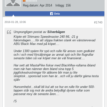
Reg.datum:
Apr 2014
Inlägg:
156
Dela
2016-01-28, 10:06
#1740
Ursprungligen postat av
Silverbågen
Köpte ett Shimano Speedmaster 240 ML -21 g
häromdagen.....för att slippa frakten slank en vänstervevad
ABU Black Max med på köpet....
Under 1300 spänn för spö och rulle får anses som godkänt
och i och med försäljningar av annat spö och lite flugrullar
senaste tiden så var köpet mer än väl finansierat....
Har sett att MastaPike fiskar med BlackMax-rullarna ibland
men när han nämner dem bland sina topp 5
jiggfiskeutrustningar för abborre blir man ju lite
skeptisk...sponsrad som han är...och vill ju därför gärna testa
själv
Hursomhelst...skall bli kul att se hur en rulle för under 500-
lappen står sig mot de andra betydligt dyrare rullar som
passerat revy de senaste åren....
/S