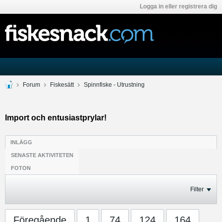
Logga in eller registrera dig
Forum
Fiskesätt
Spinnfiske - Utrustning
Import och entusiastprylar!
INLÄGG
SENASTE AKTIVITETEN
FOTON
Filter
Föregående
1
74
124
164