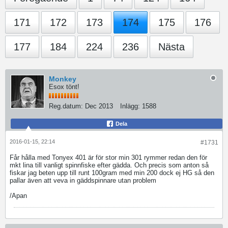
171
172
173
174
175
176
177
184
224
236
Nästa
Monkey
Esox tönt!
Reg.datum:
Dec 2013
Inlägg:
1588
Dela
2016-01-15, 22:14
#1731
Får hålla med Tonyex 401 är för stor min 301 rymmer redan den för
mkt lina till vanligt spinnfiske efter gädda. Och precis som anton så
fiskar jag beten upp till runt 100gram med min 200 dock ej HG så den
pallar även att veva in gäddspinnare utan problem
/Apan