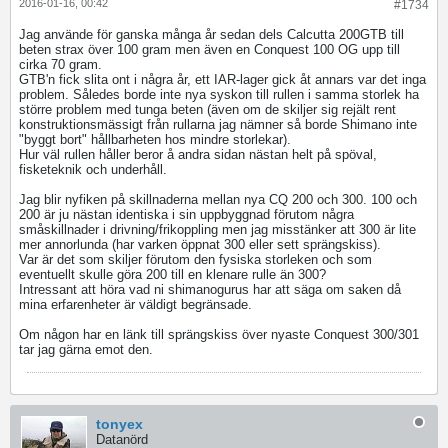
2016-01-16, 00:42
#1734
Jag använde för ganska många år sedan dels Calcutta 200GTB till
beten strax över 100 gram men även en Conquest 100 OG upp till
cirka 70 gram.
GTB'n fick slita ont i några år, ett IAR-lager gick åt annars var det inga
problem. Således borde inte nya syskon till rullen i samma storlek ha
större problem med tunga beten (även om de skiljer sig rejält rent
konstruktionsmässigt från rullarna jag nämner så borde Shimano inte
"byggt bort" hållbarheten hos mindre storlekar).
Hur väl rullen håller beror å andra sidan nästan helt på spöval,
fisketeknik och underhåll.
Jag blir nyfiken på skillnaderna mellan nya CQ 200 och 300. 100 och
200 är ju nästan identiska i sin uppbyggnad förutom några
småskillnader i drivning/frikoppling men jag misstänker att 300 är lite
mer annorlunda (har varken öppnat 300 eller sett sprängskiss).
Var är det som skiljer förutom den fysiska storleken och som
eventuellt skulle göra 200 till en klenare rulle än 300?
Intressant att höra vad ni shimanogurus har att säga om saken då
mina erfarenheter är väldigt begränsade.
Om någon har en länk till sprängskiss över nyaste Conquest 300/301
tar jag gärna emot den.
tonyex
Datanörd