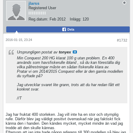
jlarss
Registered User
Reg.datum:
Feb 2012
Inlägg:
120
Dela
2016-01-15, 23:24
#1732
Ursprungligen postat av
tonyex
Min Conquest 200 HG klarat 100 g utan problem. En 400
används som havsfiskerulle ibland , så du kan föreställa dig
vilka påfrestningar måste en sådan fiskerulle klara av.
Pratar vi om 2014/2015 Conquest eller är den gamla modellen
du syftade på?
Jag utvecklar svaret lite grann, trots att du har redan fått ett
konkret svar.
//T
Jag har fruktat 400 storleken. Jag vill inte ha en stor och otymplig
rulle. Därför blev jag väldigt positivt överraskad när jag faktiskt fick
känna den i handen. Den kändes mycket, mycket mindre än vad jag
trodde att den skulle kännas.
Eftersom att jag inte hade någon referens till 300 modellen så blev jag