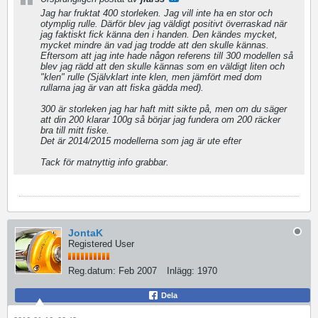
Jag har fruktat 400 storleken. Jag vill inte ha en stor och
otymplig rulle. Därför blev jag väldigt positivt överraskad när
jag faktiskt fick känna den i handen. Den kändes mycket,
mycket mindre än vad jag trodde att den skulle kännas.
Eftersom att jag inte hade någon referens till 300 modellen så
blev jag rädd att den skulle kännas som en väldigt liten och
"klen" rulle (Självklart inte klen, men jämfört med dom
rullarna jag är van att fiska gädda med).
300 är storleken jag har haft mitt sikte på, men om du säger
att din 200 klarar 100g så börjar jag fundera om 200 räcker
bra till mitt fiske.
Det är 2014/2015 modellerna som jag är ute efter
Tack för matnyttig info grabbar.
JontaK
Registered User
Reg.datum:
Feb 2007
Inlägg:
1970
Dela