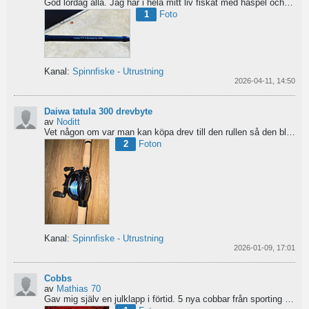
God lördag alla.
Jag har i hela mitt liv fiskat med haspel och har för något år sedan hittat min...
1
Foto
Kanal:
Spinnfiske - Utrustning
2026-04-11, 14:50
Daiwa tatula 300 drevbyte
av
Noditt
Vet någon om var man kan köpa drev till den rullen så den blir lågutväxlad har en japansk 8.1 det är...
2
Foton
Kanal:
Spinnfiske - Utrustning
2026-01-09, 17:01
Cobbs
av
Mathias 70
Gav mig själv en julklapp i förtid. 5 nya cobbar från sporting och världens trevligaste Dansk.