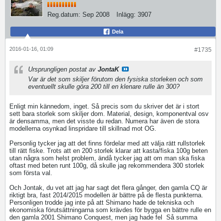
Reg.datum:
Sep 2008
Inlägg:
3907
Dela
2016-01-16, 01:09
#1735
Ursprungligen postat av
JontaK
Var är det som skiljer förutom den fysiska storleken och som
eventuellt skulle göra 200 till en klenare rulle än 300?
Enligt min kännedom, inget. Så precis som du skriver det är i stort
sett bara storlek som skiljer dom. Material, design, komponentval osv
är densamma, men det visste du redan. Numera har även de stora
modellerna osynkad linspridare till skillnad mot OG.
Personlig tycker jag att det finns fördelar med att välja rätt rullstorlek
till rätt fiske. Trots att en 200 storlek klarar att kasta/fiska 100g beten
utan några som helst problem, ändå tycker jag att om man ska fiska
oftast med beten runt 100g, då skulle jag rekommendera 300 storlek
som första val.
Och Jontak, du vet att jag har sagt det flera gånger, den gamla CQ är
riktigt bra, fast 2014/2015 modellen är bättre på de flesta punkterna.
Personligen trodde jag inte på att Shimano hade de tekniska och
ekonomiska förutsättningarna som krävdes för bygga en bättre rulle en
den gamla 2001 Shimano Conquest, men jag hade fel
Så summa