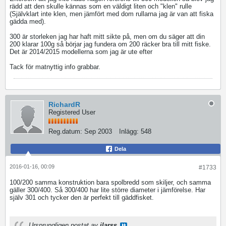
rädd att den skulle kännas som en väldigt liten och "klen" rulle
(Självklart inte klen, men jämfört med dom rullarna jag är van att fiska
gädda med).
300 är storleken jag har haft mitt sikte på, men om du säger att din
200 klarar 100g så börjar jag fundera om 200 räcker bra till mitt fiske.
Det är 2014/2015 modellerna som jag är ute efter
Tack för matnyttig info grabbar.
RichardR
Registered User
Reg.datum:
Sep 2003
Inlägg:
548
Dela
2016-01-16, 00:09
#1733
100/200 samma konstruktion bara spolbredd som skiljer, och samma
gäller 300/400. Så 300/400 har lite större diameter i jämförelse. Har
själv 301 och tycker den är perfekt till gäddfisket.
Ursprungligen postat av
jlarss