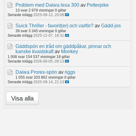
Problem med Daiwa lexa 300
av
Petterpike
13 svar
2 979 visningar
0 gillar
Senaste inlägg
2025-09-12, 20:08
Suick Thriller - favorit(er) och varför?
av
Gädd-jos
39 svar
3 345 visningar
0 gillar
Senaste inlägg
2025-12-07, 18:31
Gäddspön en tråd om gäddpåkar, pinnar och
kanske kvastskaft
av
Monkey
1 008 svar
154 537 visningar
18 gillar
Senaste inlägg
2026-06-05, 09:13
Daiwa Prorex-spön
av
riggs
1 055 svar
203 862 visningar
0 gillar
Senaste inlägg
2025-09-14, 21:13
Visa alla