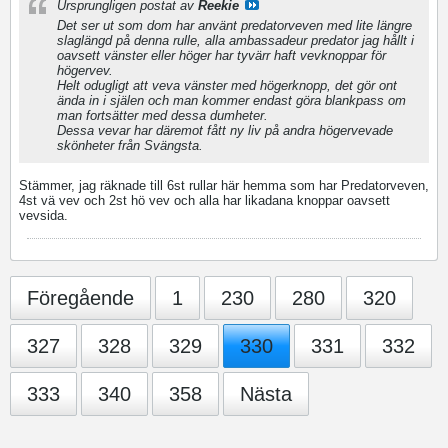
Ursprungligen postat av
Reekie
Det ser ut som dom har använt predatorveven med lite längre
slaglängd på denna rulle, alla ambassadeur predator jag hållt i
oavsett vänster eller höger har tyvärr haft vevknoppar för
högervev.
Helt odugligt att veva vänster med högerknopp, det gör ont
ända in i själen och man kommer endast göra blankpass om
man fortsätter med dessa dumheter.
Dessa vevar har däremot fått ny liv på andra högervevade
skönheter från Svängsta.
Stämmer, jag räknade till 6st rullar här hemma som har Predatorveven,
4st vä vev och 2st hö vev och alla har likadana knoppar oavsett
vevsida.
Föregående
1
230
280
320
327
328
329
330
331
332
333
340
358
Nästa