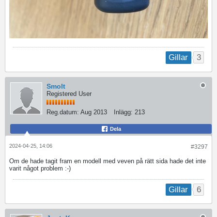
3
Gillar
Smolt
Registered User
Reg.datum:
Aug 2013
Inlägg:
213
Dela
2024-04-25, 14:06
#3297
Om de hade tagit fram en modell med veven på rätt sida hade det inte
varit något problem :-)
6
Gillar