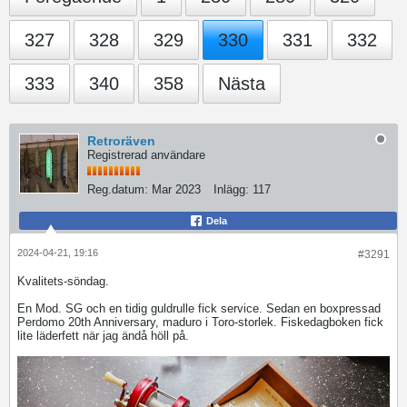
327
328
329
330
331
332
333
340
358
Nästa
Retroräven
Registrerad användare
Reg.datum:
Mar 2023
Inlägg:
117
Dela
2024-04-21, 19:16
#3291
Kvalitets-söndag.
En Mod. SG och en tidig guldrulle fick service. Sedan en boxpressad
Perdomo 20th Anniversary, maduro i Toro-storlek. Fiskedagboken fick
lite läderfett när jag ändå höll på.