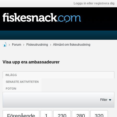
Logga in eller registrera dig
Forum
Fiskeutrustning
Allmänt om fiskeutrustning
Visa upp era ambassadeurer
INLÄGG
SENASTE AKTIVITETEN
FOTON
Filter
Föregående
1
230
280
320