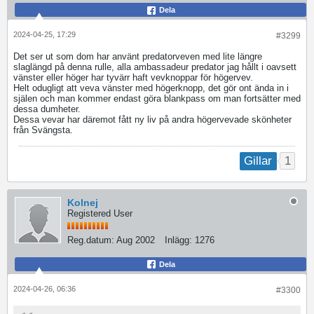
Dela
2024-04-25, 17:29
#3299
Det ser ut som dom har använt predatorveven med lite längre
slaglängd på denna rulle, alla ambassadeur predator jag hållt i oavsett
vänster eller höger har tyvärr haft vevknoppar för högervev.
Helt odugligt att veva vänster med högerknopp, det gör ont ända in i
själen och man kommer endast göra blankpass om man fortsätter med
dessa dumheter.
Dessa vevar har däremot fått ny liv på andra högervevade skönheter
från Svängsta.
1
Gillar
Kolnej
Registered User
Reg.datum:
Aug 2002
Inlägg:
1276
Dela
2024-04-26, 06:36
#3300