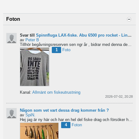
Foton
Svar till
Spinnfluga LAX-fiske. Abu 6500 pro rocket - Lina för kort?
av
Peter B
Tillhör begåvningsreserven sen ngr år , bidrar med denna devis.
Pe
1
Foto
Kanal:
Allmänt om fiskeutrustning
2026-07-02, 20:28
Någon som vet vart dessa drag kommer från ?
av
SpiN.
Hej jag är ny här och har en hel del fiske drag och försöker hitta information från vart dom kommer...
4
Foton