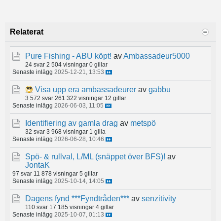
Relaterat
Pure Fishing - ABU köpt!
av
Ambassadeur5000
24 svar
2 504 visningar
0 gillar
Senaste inlägg
2025-12-21, 13:53
Visa upp era ambassadeurer
av
gabbu
3 572 svar
261 322 visningar
12 gillar
Senaste inlägg
2026-06-03, 11:05
Identifiering av gamla drag
av
metspö
32 svar
3 968 visningar
1 gilla
Senaste inlägg
2026-06-28, 10:46
Spö- & rullval, L/ML (snäppet över BFS)!
av
JontaK
97 svar
11 878 visningar
5 gillar
Senaste inlägg
2025-10-14, 14:05
Dagens fynd ***Fyndtråden***
av
senzitivity
110 svar
17 185 visningar
4 gillar
Senaste inlägg
2025-10-07, 01:13