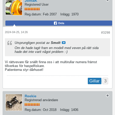
JontaK
Registered User
Reg.datum:
Feb 2007
Inlägg:
1970
Dela
2024-04-25, 14:26
#3298
Ursprungligen postat av
Smolt
Om de hade tagit fram en modell med veven på rätt sida
hade det inte varit något problem :-)
Vi rättvevare får snällt finna oss i att multirullar numera främst
tillverkas för haspelfiskare.
Patienterna styr dårhuset!
3
Gillar
Reekie
Registrerad användare
Reg.datum:
Oct 2018
Inlägg:
1406