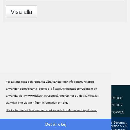
Visa alla
För att anpassa och förbättra våra tjänster och vår kommunikation
använder Sportfiskarna ”cookies” på www.fiskesnack.com.Genom att
HJÄLP
Svenska
använda dig av www.fiskesnack.com så godkänner du detta. Vi säljer
KONTAKTA OSS
självklart inte vidare någon information om dig.
COOKIEPOLICY
Klicka här för att läsa mer om cookies och hur du tackar nej till dem.
GÅ TILL TOPPEN
Copyright ©2002 - 2021, FiskeSnack.com. Grundad 2002 av Anders Bergman.
Det är okej
Powered by
vBulletin®
Version 5.7.5
Copyright © 2026 MH Sub I, LLC dba vBulletin. All rights reserved.