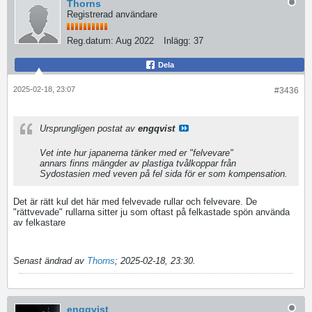
Thorns
Registrerad användare
Reg.datum:
Aug 2022
Inlägg:
37
Dela
2025-02-18, 23:07
#3436
Ursprungligen postat av
engqvist
Vet inte hur japanerna tänker med er "felvevare"
annars finns mängder av plastiga tvålkoppar från
Sydostasien med veven på fel sida för er som kompensation.
Det är rätt kul det här med felvevade rullar och felvevare. De
"rättvevade" rullarna sitter ju som oftast på felkastade spön använda
av felkastare
Senast ändrad av
Thorns
;
2025-02-18, 23:30
.
engqvist