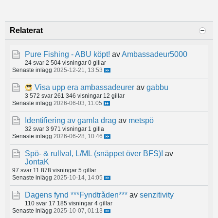
Relaterat
Pure Fishing - ABU köpt!
av
Ambassadeur5000
24 svar
2 504 visningar
0 gillar
Senaste inlägg
2025-12-21, 13:53
Visa upp era ambassadeurer
av
gabbu
3 572 svar
261 346 visningar
12 gillar
Senaste inlägg
2026-06-03, 11:05
Identifiering av gamla drag
av
metspö
32 svar
3 971 visningar
1 gilla
Senaste inlägg
2026-06-28, 10:46
Spö- & rullval, L/ML (snäppet över BFS)!
av
JontaK
97 svar
11 878 visningar
5 gillar
Senaste inlägg
2025-10-14, 14:05
Dagens fynd ***Fyndtråden***
av
senzitivity
110 svar
17 185 visningar
4 gillar
Senaste inlägg
2025-10-07, 01:13