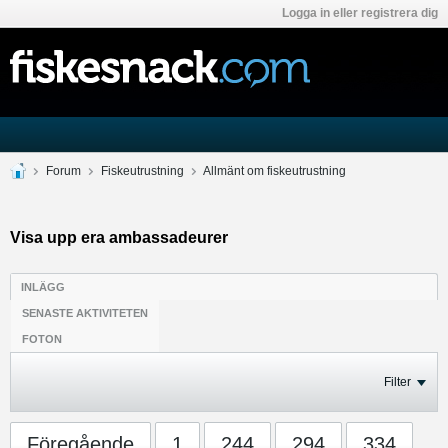
Logga in eller registrera dig
Forum
Fiskeutrustning
Allmänt om fiskeutrustning
Visa upp era ambassadeurer
INLÄGG
SENASTE AKTIVITETEN
FOTON
Filter
Föregående
1
244
294
334