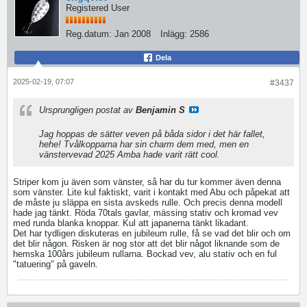
Registered User
Reg.datum:
Jan 2008
Inlägg:
2586
Dela
2025-02-19, 07:07
#3437
Ursprungligen postat av
Benjamin S
Jag hoppas de sätter veven på båda sidor i det här fallet,
hehe! Tvålkopparna har sin charm dem med, men en
vänstervevad 2025 Amba hade varit rätt cool.
Striper kom ju även som vänster, så har du tur kommer även denna
som vänster. Lite kul faktiskt, varit i kontakt med Abu och påpekat att
de måste ju släppa en sista avskeds rulle. Och precis denna modell
hade jag tänkt. Röda 70tals gavlar, mässing stativ och kromad vev
med runda blanka knoppar. Kul att japanerna tänkt likadant.
Det har tydligen diskuteras en jubileum rulle, få se vad det blir och om
det blir någon. Risken är nog stor att det blir något liknande som de
hemska 100års jubileum rullarna. Bockad vev, alu stativ och en ful
"tatuering" på gaveln.