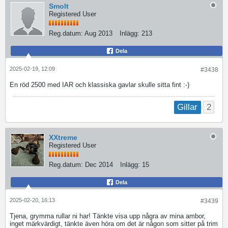
Smolt
Registered User
Reg.datum:
Aug 2013
Inlägg:
213
Dela
2025-02-19, 12:09
#3438
En röd 2500 med IAR och klassiska gavlar skulle sitta fint :-)
2
Gillar
XXtreme
Registered User
Reg.datum:
Dec 2014
Inlägg:
15
Dela
2025-02-20, 16:13
#3439
Tjena, grymma rullar ni har! Tänkte visa upp några av mina ambor,
inget märkvärdigt, tänkte även höra om det är någon som sitter på trim