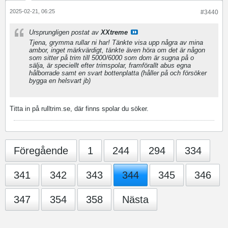
2025-02-21, 06:25
#3440
Ursprungligen postat av
XXtreme
Tjena, grymma rullar ni har! Tänkte visa upp några av mina
ambor, inget märkvärdigt, tänkte även höra om det är någon
som sitter på trim till 5000/6000 som dom är sugna på o
sälja, är speciellt efter trimspolar, framförallt abus egna
hålborrade samt en svart bottenplatta (håller på och försöker
bygga en helsvart jb)
Titta in på rulltrim.se, där finns spolar du söker.
Föregående
1
244
294
334
341
342
343
344
345
346
347
354
358
Nästa