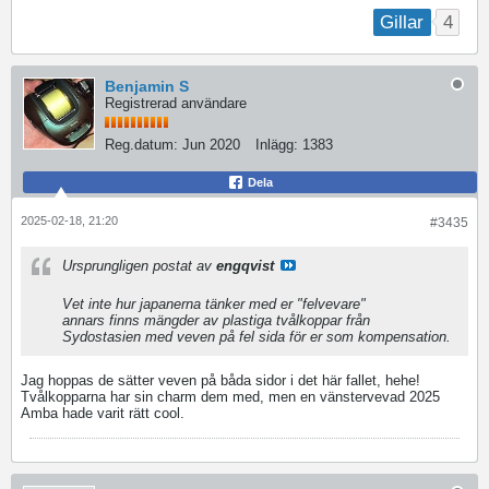
4
Gillar
Benjamin S
Registrerad användare
Reg.datum:
Jun 2020
Inlägg:
1383
Dela
2025-02-18, 21:20
#3435
Ursprungligen postat av
engqvist
Vet inte hur japanerna tänker med er "felvevare"
annars finns mängder av plastiga tvålkoppar från
Sydostasien med veven på fel sida för er som kompensation.
Jag hoppas de sätter veven på båda sidor i det här fallet, hehe!
Tvålkopparna har sin charm dem med, men en vänstervevad 2025
Amba hade varit rätt cool.