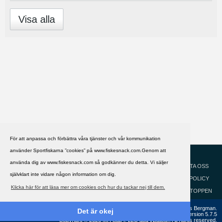
Visa alla
För att anpassa och förbättra våra tjänster och vår kommunikation
använder Sportfiskarna ”cookies” på www.fiskesnack.com.Genom att
HJÄLP
Svenska
använda dig av www.fiskesnack.com så godkänner du detta. Vi säljer
KONTAKTA OSS
självklart inte vidare någon information om dig.
COOKIEPOLICY
Klicka här för att läsa mer om cookies och hur du tackar nej till dem.
GÅ TILL TOPPEN
Copyright ©2002 - 2021, FiskeSnack.com. Grundad 2002 av Anders Bergman.
Det är okej
Powered by
vBulletin®
Version 5.7.5
Copyright © 2026 MH Sub I, LLC dba vBulletin. All rights reserved.