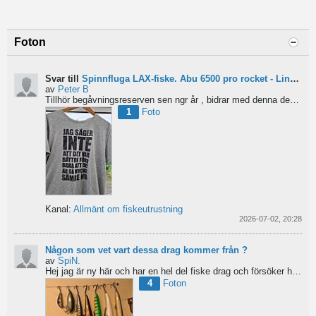
Foton
Svar till
Spinnfluga LAX-fiske. Abu 6500 pro rocket - Lina för kort?
av
Peter B
Tillhör begåvningsreserven sen ngr år , bidrar med denna devis.
Pe
1
Foto
Kanal:
Allmänt om fiskeutrustning
2026-07-02, 20:28
Någon som vet vart dessa drag kommer från ?
av
SpiN.
Hej jag är ny här och har en hel del fiske drag och försöker hitta information från vart dom kommer...
4
Foton