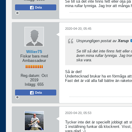
Se till så det inte finns fett eller olj
mina rullar lynniga. Jag tror att många hä
Dela
2020-04-20, 05:45
Ursprungligen postat av
Xerup
Se till så det inte finns fett el
Wilier75
även mina rullar lynniga. Jag tror 
Fiskar bara med
ska vara.
Ambassadeur
Så är det!
Reg.datum:
Oct
Undertecknad brukar ha en förmåga att 
2019
Fast det är väl alla fall bättre än raketo
Inlägg:
655
Dela
2020-04-20, 05:53
Tycker inte det är speciellt jobbigt att
1 inställning funkar då klockrent. Visst
vara glad :-)