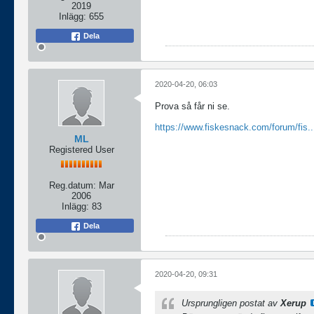
2019
Inlägg:
655
Dela
2020-04-20, 06:03
Prova så får ni se.
https://www.fiskesnack.com/forum/fis...r
ML
Registered User
Reg.datum:
Mar
2006
Inlägg:
83
Dela
2020-04-20, 09:31
Ursprungligen postat av
Xerup