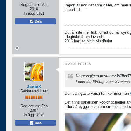
Reg.datum:
Mar
Import är nog der som gäller, om man in
2010
import :-)
Inlägg:
3101
Dela
Du får inte mer fisk för att du har dyra 
Flugfiske är en Livs-stil
2016 har jag blivit Multifrälst
2020-04-19, 21:13
Ursprungligen postat av
Wilier7
Finns det företag inom Sveriges
JontaK
Registered User
Den vanligaste varianten kommer från
Det finns säkerligen kopior och/eller an
Reg.datum:
Feb
Eller så bygger man om sin rulle med sk
2007
Inlägg:
1970
Dela