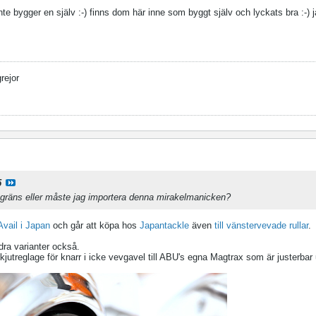
te bygger en själv :-) finns dom här inne som byggt själv och lyckats bra :-) j
grejor
5
 gräns eller måste jag importera denna mirakelmanicken?
Avail i Japan
och går att köpa hos
Japantackle
även
till vänstervevade rullar
.
dra varianter också.
jutreglage för knarr i icke vevgavel till ABU's egna Magtrax som är justerbar u