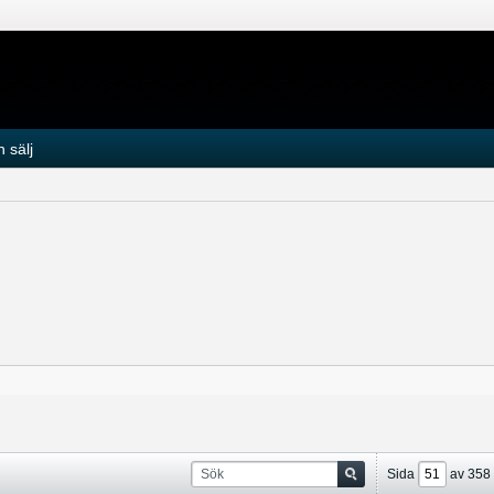
 sälj
Sida
av
358