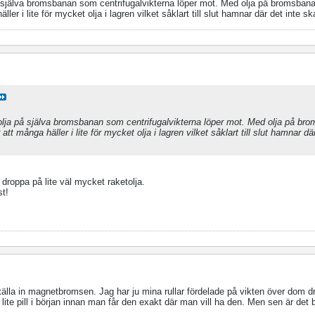
a på själva bromsbanan som centrifugalvikterna löper mot. Med olja på bromsbana
ller i lite för mycket olja i lagren vilket såklart till slut hamnar där det inte sk
ler olja på själva bromsbanan som centrifugalvikterna löper mot. Med olja på bro
att många häller i lite för mycket olja i lagren vilket såklart till slut hamnar dä
droppa på lite väl mycket raketolja.
st!
 ställa in magnetbromsen. Jag har ju mina rullar fördelade på vikten över dom d
, lite pill i början innan man får den exakt där man vill ha den. Men sen är det