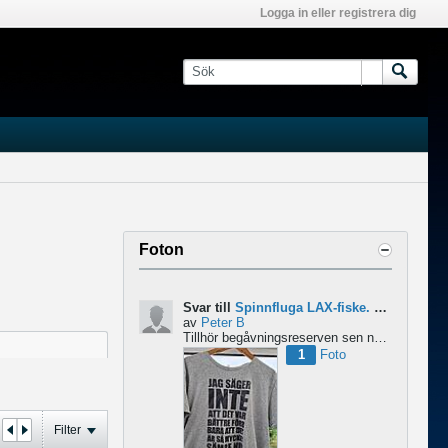
Logga in eller registrera dig
Foton
Svar till
Spinnfluga LAX-fiske. Abu 6500 pro rocket - Lina för kort?
av
Peter B
Tillhör begåvningsreserven sen ngr år , bidrar med denna devis.
1
Foto
Filter