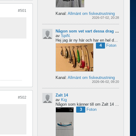
#501
Kanal:
Allmänt om fiskeutrustning
2026-07-02, 20:28
Någon som vet vart dessa drag kommer från ?
av
SpiN.
Hej jag är ny här och har en hel del fiske drag och försöker hitta information från vart dom kommer...
4
Foton
Kanal:
Allmänt om fiskeutrustning
2026-06-02, 09:20
Zalt 14
#502
av
Kig
Någon som känner till om Zalt 14 någongång tillverkats med fenor?
3
Foton