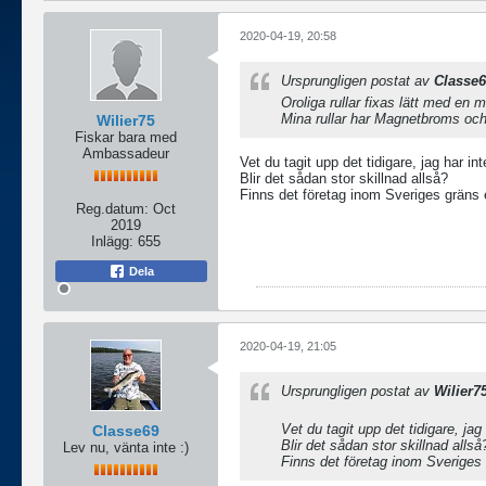
2020-04-19, 20:58
Ursprungligen postat av
Classe
Oroliga rullar fixas lätt med en 
Mina rullar har Magnetbroms och 
Wilier75
Fiskar bara med
Ambassadeur
Vet du tagit upp det tidigare, jag har in
Blir det sådan stor skillnad allså?
Finns det företag inom Sveriges gräns
Reg.datum:
Oct
2019
Inlägg:
655
Dela
2020-04-19, 21:05
Ursprungligen postat av
Wilier7
Vet du tagit upp det tidigare, jag
Classe69
Blir det sådan stor skillnad allså
Lev nu, vänta inte :)
Finns det företag inom Sveriges