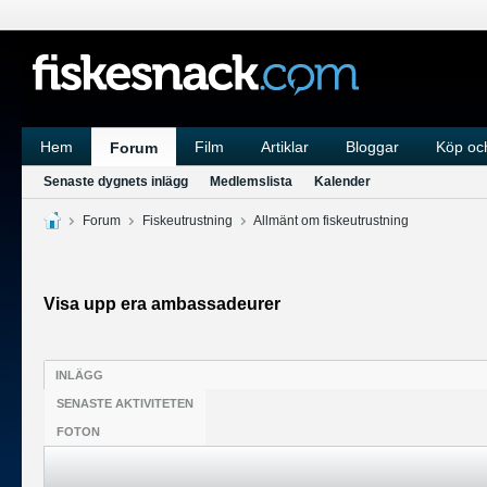
Hem
Film
Artiklar
Bloggar
Köp och
Forum
Senaste dygnets inlägg
Medlemslista
Kalender
Forum
Fiskeutrustning
Allmänt om fiskeutrustning
Visa upp era ambassadeurer
INLÄGG
SENASTE AKTIVITETEN
FOTON