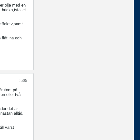
er olja med en
bricka,istället
effektiv,samt
flätlina och
#505
förutom på
en eller två
äder det är.
ästan alltid,
ill värst