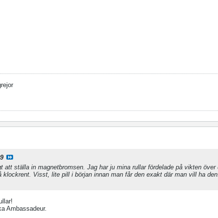
grejor
69
igt att ställa in magnetbromsen. Jag har ju mina rullar fördelade på vikten öve
å klockrent. Visst, lite pill i början innan man får den exakt där man vill ha de
llar!
lika Ambassadeur.