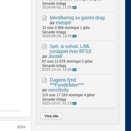
Senaste inlägg
2026-06-03, 11:05
Identifiering av gamla drag
av
metspö
32 svar
3 968 visningar
1 gilla
Senaste inlägg
2026-06-28, 10:46
Spö- & rullval, L/ML
(snäppet över BFS)!
av
JontaK
97 svar
11 878 visningar
5 gillar
Senaste inlägg
2025-10-14, 14:05
Dagens fynd
***Fyndtråden***
av
senzitivity
110 svar
17 183 visningar
4 gillar
Senaste inlägg
2025-10-07, 01:13
Visa alla
#504