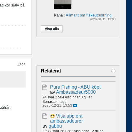
ag kör själv på
Kanal:
Allmänt om fiskeutrustning
2026-04-11, 13:03
Visa alla
#503
Relaterat
Pure Fishing - ABU köpt!
av
Ambassadeur5000
24 svar
2 504 visningar
0 gillar
Senaste inlägg
2025-12-21, 13:53
tifrån.
Visa upp era
ambassadeurer
av
gabbu
3 572 svar
261 283 visningar
12 gillar