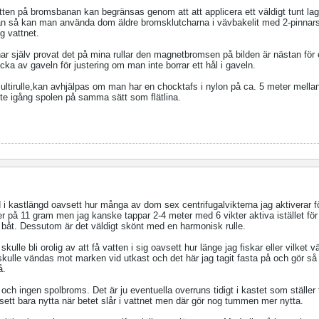
tten på bromsbanan kan begränsas genom att att applicera ett väldigt tunt lag
dan så kan man använda dom äldre bromsklutcharna i vävbakelit med 2-pinnars 
ig vattnet.
ar själv provat det på mina rullar den magnetbromsen på bilden är nästan för 
ka av gaveln för justering om man inte borrar ett hål i gaveln.
ultirulle,kan avhjälpas om man har en chocktafs i nylon på ca. 5 meter mellan 
inte igång spolen på samma sätt som flätlina.
d i kastlängd oavsett hur många av dom sex centrifugalvikterna jag aktiverar 
r på 11 gram men jag kanske tappar 2-4 meter med 6 vikter aktiva istället för 
n båt. Dessutom är det väldigt skönt med en harmonisk rulle.
kulle bli orolig av att få vatten i sig oavsett hur länge jag fiskar eller vilket v
ulle vändas mot marken vid utkast och det här jag tagit fasta på och gör så n
å.
 och ingen spolbroms. Det är ju eventuella overruns tidigt i kastet som ställer t
sett bara nytta när betet slår i vattnet men där gör nog tummen mer nytta.