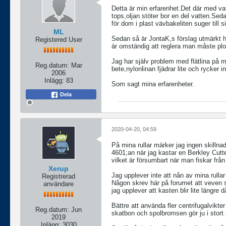
Detta är min erfarenhet.Det där med va
tops,oljan stöter bor en del vatten.Se
för dom i plast vävbakeliten suger till s
ML
Sedan så är JontaK,s förslag utmärkt h
Registered User
är omständig att reglera man måste ploc
Jag har själv problem med flätlina på m
Reg.datum:
Mar
bete,nylonlinan fjädrar lite och rycker 
2006
Inlägg:
83
Som sagt mina erfarenheter.
Dela
2020-04-20, 04:59
På mina rullar märker jag ingen skillna
4601;an när jag kastar en Berkley Cutte
vilket är försumbart när man fiskar frå
Xerup
Jag upplever inte att nån av mina rullar s
Registrerad
Någon skrev här på forumet att veven sk
användare
jag upplever att kasten blir lite längre d
Bättre att använda fler centrifugalvikter
Reg.datum:
Jun
skatbon och spolbromsen gör ju i stort 
2019
Inlägg:
3030