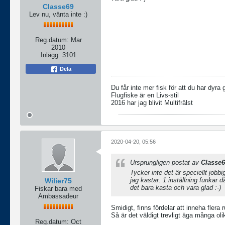
Classe69
Lev nu, vänta inte :)
Reg.datum:
Mar
2010
Inlägg:
3101
Dela
Du får inte mer fisk för att du har dyra 
Flugfiske är en Livs-stil
2016 har jag blivit Multifrälst
2020-04-20, 05:56
Ursprungligen postat av
Classe
Tycker inte det är speciellt jobb
jag kastar. 1 inställning funkar d
Wilier75
det bara kasta och vara glad :-)
Fiskar bara med
Ambassadeur
Smidigt, finns fördelar att inneha flera ru
Så är det väldigt trevligt äga många o
Reg.datum:
Oct