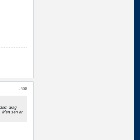
#508
r dom drag
n. Men sen är