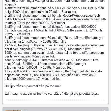
Har lite anteckningar vad gäller att dechiffrera rullnummer som du kan
suga på
4-siffrigt rullfotsnummer finns på 5000 DeLuxe och 5000C DeLux från
tidigt 1960-tal och genom hela 70-talet. Slät rullfot.
5-siffrigt rullfotsnummer finns på 50-tals Record/Ambassadeur och
väldigt tidiga Ambassadeur 5000. Även på rullar tillverkade på sent 60-
tal/tidigt 70-tal (särskilt 5000C). Slät rullfot.
6-siffrigt rullfotsnummer finns på tidiga Ambassadeur 5000/6000
(räfflade gavlar), sent 50-tal till tidigt 60-tal. Sifferserier från 1***xx till
9***xx. Slät rullfot.
6-siffrigt rullfotsnummer, sent 60-tal/tidigt 70-tal. Mittre sifferparet ger
tillverkningsår (xx08xx => 1968). Slät rullfot.
1970-tal, 6-siffrigt rullfotsnummer. Antinen första eller andra sifferparet
ger tillverkningsår (70***x/xx71xx => 1971). Mönstrad rullfot.
1980-tal, samma som ovan - dock nästan alltid första sifferparet som
ger tillverkningsår. Mönstrad rullfot.
sent 80-tal/tidigt 90-tal, 3 sifferpar åtskilda av "-". Mönstrad rullfot.
sent 90-tal , 6-siffrigt rullfotsnummer, sista sifferparet ger
tillverkningsår (040006 => 1996). Mönstrad fot.
Tidigt 2000-tal kom nuvarande numrering, 8-siffrigt med de två sista
separerade med "/", tex 180019/17 => designår2008, revision 0,
tillverkad 2009 vecka 17. Mönstrad fot.
Urklipp från en gammal tråd på forumet.
Edit: såg nu att din rullfot inte var slät så då hjälpte ju detta föga..