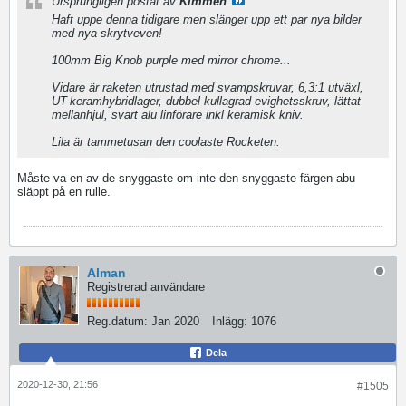
Ursprungligen postat av
Kimmen
Haft uppe denna tidigare men slänger upp ett par nya bilder
med nya skrytveven!
100mm Big Knob purple med mirror chrome...
Vidare är raketen utrustad med svampskruvar, 6,3:1 utväxl,
UT-keramhybridlager, dubbel kullagrad evighetsskruv, lättat
mellanhjul, svart alu linförare inkl keramisk kniv.
Lila är tammetusan den coolaste Rocketen.
Måste va en av de snyggaste om inte den snyggaste färgen abu
släppt på en rulle.
Alman
Registrerad användare
Reg.datum:
Jan 2020
Inlägg:
1076
Dela
2020-12-30, 21:56
#1505