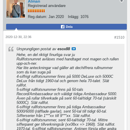
Alman
Registrerad användare
Reg.datum:
Jan 2020
Inlägg:
1076
Dela
2020-12-30, 22:36
#1510
Ursprungligen postat av
esox88
Hehe, en del riktigt finurliga svar ju
Rullfotsnumret avläses med handtaget mot magen och rullen
upp-och-ner.
Har lite anteckningar vad gäller att dechiffrera rullnummer
som du kan suga på
4-siffrigt rullfotsnummer finns på 5000 DeLuxe och 5000C
DeLux från tidigt 1960-tal och genom hela 70-talet. Slät
rullfot.
5-siffrigt rullfotsnummer finns på 50-tals
Record/Ambassadeur och väldigt tidiga Ambassadeur 5000.
Även på rullar tillverkade på sent 60-tal/tidigt 70-tal (särskilt
5000C). Slät rullfot.
6-siffrigt rullfotsnummer finns på tidiga Ambassadeur
5000/6000 (räfflade gavlar), sent 50-tal till tidigt 60-tal.
Sifferserier från 1***xx till 9***xx. Slät rullfot.
6-siffrigt rullfotsnummer, sent 60-tal/tidigt 70-tal. Mittre
sifferparet ger tillverkningsår (xx08xx => 1968). Slät rullfot.
1970-tal, 6-siffrigt rullfotsnummer. Antinen första eller andra