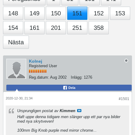
148
149
150
151
152
153
154
161
201
251
358
Nästa
Kolnej
Registered User
Reg.datum:
Aug 2002
Inlägg:
1276
Dela
2020-12-30, 21:34
#1501
Ursprungligen postat av
Kimmen
Haft uppe denna tidigare men slänger upp ett par nya bilder
med nya skrytveven!
100mm Big Knob purple med mirror chrome...