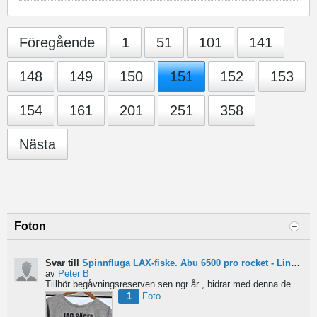
Föregående
1
51
101
141
148
149
150
151
152
153
154
161
201
251
358
Nästa
Foton
Svar till
Spinnfluga LAX-fiske. Abu 6500 pro rocket - Lina för kort?
av
Peter B
Tillhör begåvningsreserven sen ngr år , bidrar med denna devis.
Pe
1
Foto