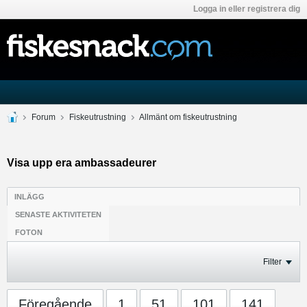
Logga in eller registrera dig
Forum
Fiskeutrustning
Allmänt om fiskeutrustning
Visa upp era ambassadeurer
INLÄGG
SENASTE AKTIVITETEN
FOTON
Filter
Föregående
1
51
101
141