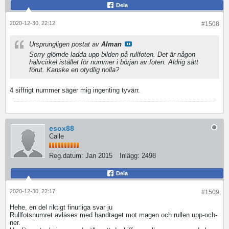
Dela
2020-12-30, 22:12
#1508
Ursprungligen postat av
Alman
Sorry glömde ladda upp bilden på rullfoten. Det är någon
halvcirkel istället för nummer i början av foten. Aldrig sätt
förut. Kanske en otydlig nolla?
4 siffrigt nummer säger mig ingenting tyvärr.
esox88
Calle
Reg.datum:
Jan 2015
Inlägg:
2498
Dela
2020-12-30, 22:17
#1509
Hehe, en del riktigt finurliga svar ju
Rullfotsnumret avläses med handtaget mot magen och rullen upp-och-
ner.