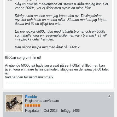
Såg en rulle på marketplace ett stenkast ifrån där jag bor. Det
var en 5000c, vet ej ålder men nyare än mina 75or.
Riktigt skön snubbe som jag köpte den av. Tävlingsfiskar
mycket och hade en massa rullar. Slutade med att jag köpte
dessa två till ett löjligt bra pris.
En pro rocket 6500c, den med tvåstiftsbroms, och en 5000c
som skulle vara en reservdelsrulle men var i bra skick så vill
inte plocka delar från den.
Kan någon hjälpa mig med årtal på 5000c?
6500an ser grymt fin ut!
Angående 5000c så hade jag gissat på sent 60tal istället men kan
även vara en nyare hyllningsmodell, släpptes en del såna på 80 talet
iaf.
Vad har den för rullfotsnummer?
Reekie
Registrerad användare
Reg.datum:
Oct 2018
Inlägg:
1406