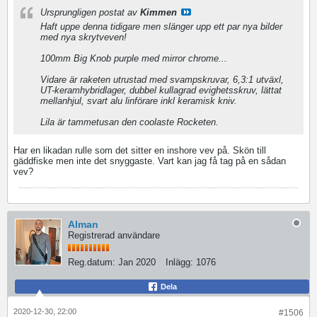
Ursprungligen postat av
Kimmen
Haft uppe denna tidigare men slänger upp ett par nya bilder
med nya skrytveven!
100mm Big Knob purple med mirror chrome...
Vidare är raketen utrustad med svampskruvar, 6,3:1 utväxl,
UT-keramhybridlager, dubbel kullagrad evighetsskruv, lättat
mellanhjul, svart alu linförare inkl keramisk kniv.
Lila är tammetusan den coolaste Rocketen.
Har en likadan rulle som det sitter en inshore vev på. Skön till
gäddfiske men inte det snyggaste. Vart kan jag få tag på en sådan
vev?
Alman
Registrerad användare
Reg.datum:
Jan 2020
Inlägg:
1076
Dela
2020-12-30, 22:00
#1506