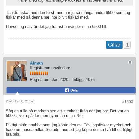
Håller med dig, mina purple rockets är favoriterna här med.
Tänkte fiska med den först men har ju så många andra 6500 som jag
fiskar med så denna har inte blivit fiskad med.
Havsöring i älv är det jag främst använder mina 6500 till.
1
Gillar
Alman
Registrerad användare
Reg.datum:
Jan 2020
Inlägg:
1076
Dela
2020-12-30, 21:52
#1503
Såg en rulle på marketplace ett stenkast ifrån där jag bor. Det var en
5000c, vet ej ålder men nyare än mina 75or.
Riktigt skön snubbe som jag köpte den av. Tävlingsfiskar mycket och
hade en massa rullar. Slutade med att jag köpte dessa två till ett löjligt
bra pris.