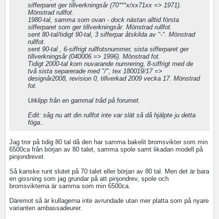
sifferparet ger tillverkningsår (70***x/xx71xx => 1971).
Mönstrad rullfot.
1980-tal, samma som ovan - dock nästan alltid första
sifferparet som ger tillverkningsår. Mönstrad rullfot.
sent 80-tal/tidigt 90-tal, 3 sifferpar åtskilda av "-". Mönstrad
rullfot.
sent 90-tal , 6-siffrigt rullfotsnummer, sista sifferparet ger
tillverkningsår (040006 => 1996). Mönstrad fot.
Tidigt 2000-tal kom nuvarande numrering, 8-siffrigt med de
två sista separerade med "/", tex 180019/17 =>
designår2008, revision 0, tillverkad 2009 vecka 17. Mönstrad
fot.
Urklipp från en gammal tråd på forumet.
Edit: såg nu att din rullfot inte var slät så då hjälpte ju detta
föga..
Jag tror på tidig 80 tal då den har samma bakelit bromsvikter som min
6500ca från början av 80 talet, samma spole samt likadan modell på
pinjondrevet.
Så kanske runt slutet på 70 talet eller början av 80 tal. Men det är bara
en gissning som jag grundar på att pinjondrev, spole och
bromsvikterna är samma som min 6500ca.
Däremot så är kullagerna inte avrundade utan mer platta som på nyare
varianten ambassadeurer.