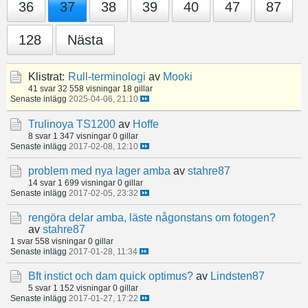
36
37
38
39
40
47
87
128
Nästa
Klistrat:
Rull-terminologi
av
Mooki
41 svar
32 558 visningar
18 gillar
Senaste inlägg
2025-04-06, 21:10
Trulinoya TS1200
av
Hoffe
8 svar
1 347 visningar
0 gillar
Senaste inlägg
2017-02-08, 12:10
problem med nya lager amba
av
stahre87
14 svar
1 699 visningar
0 gillar
Senaste inlägg
2017-02-05, 23:32
rengöra delar amba, läste någonstans om fotogen?
av
stahre87
1 svar
558 visningar
0 gillar
Senaste inlägg
2017-01-28, 11:34
Bft instict och dam quick optimus?
av
Lindsten87
5 svar
1 152 visningar
0 gillar
Senaste inlägg
2017-01-27, 17:22