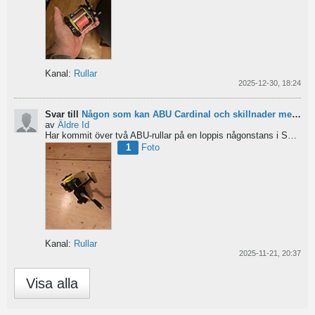
Kanal:
Rullar
2025-12-30, 18:24
Svar till
Någon som kan ABU Cardinal och skillnader mellan äldre rullar?
av
Äldre Id
Har kommit över två ABU-rullar på en loppis någonstans i Sverige. Servat själv nu. Den ena är en klassisk...
1
Foto
Kanal:
Rullar
2025-11-21, 20:37
Visa alla