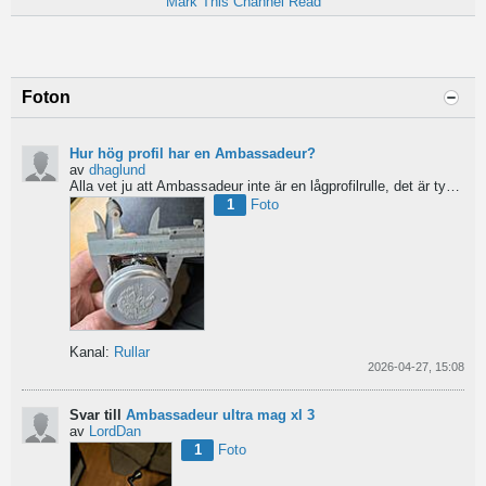
Mark This Channel Read
Foton
Hur hög profil har en Ambassadeur?
av
dhaglund
Alla vet ju att Ambassadeur inte är en lågprofilrulle, det är tydligt. Men hur hög profil har de egentligen?...
1
Foto
Kanal:
Rullar
2026-04-27, 15:08
Svar till
Ambassadeur ultra mag xl 3
av
LordDan
1
Foto