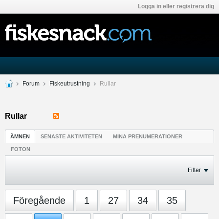
Logga in eller registrera dig
Forum
Fiskeutrustning
Rullar
Rullar
ÄMNEN
SENASTE AKTIVITETEN
MINA PRENUMERATIONER
FOTON
Filter
Föregående
1
27
34
35