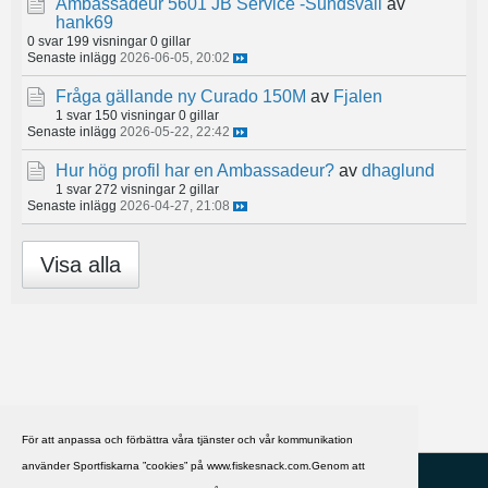
Ambassadeur 5601 JB Service -Sundsvall
av
hank69
0 svar
199 visningar
0 gillar
Senaste inlägg
2026-06-05, 20:02
Fråga gällande ny Curado 150M
av
Fjalen
1 svar
150 visningar
0 gillar
Senaste inlägg
2026-05-22, 22:42
Hur hög profil har en Ambassadeur?
av
dhaglund
1 svar
272 visningar
2 gillar
Senaste inlägg
2026-04-27, 21:08
Visa alla
För att anpassa och förbättra våra tjänster och vår kommunikation
använder Sportfiskarna ”cookies” på www.fiskesnack.com.Genom att
HJÄLP
Svenska