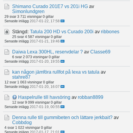
Shimano Curado 201E7 vs 201i HG
av
Simonlundgren
29 svar
3 711 visningar
0 gillar
Senaste inlägg
2017-01-22, 17:58
Stängd:
Tatula 200 HD vs Curado 200i
av
ribbones
25 svar
4 587 visningar
0 gillar
Senaste inlägg
2017-01-21, 19:46
Daiwa Lexa 300HL, reservdelar ?
av
Classe69
6 svar
2 073 visningar
0 gillar
Senaste inlägg
2017-01-20, 19:55
kan någon jämföra rullfot på lexa vs tatula
av
stahre87
12 svar
1 063 visningar
0 gillar
Senaste inlägg
2017-01-20, 16:07
Haspelrulle till havsöring
av
robban8899
12 svar
9 099 visningar
0 gillar
Senaste inlägg
2017-01-19, 00:55
Denna rulle till gummibeten och lättare jerkbait?
av
Cobbdog
4 svar
1 022 visningar
0 gillar
Senaste inlägg
2017-01-17, 21:01