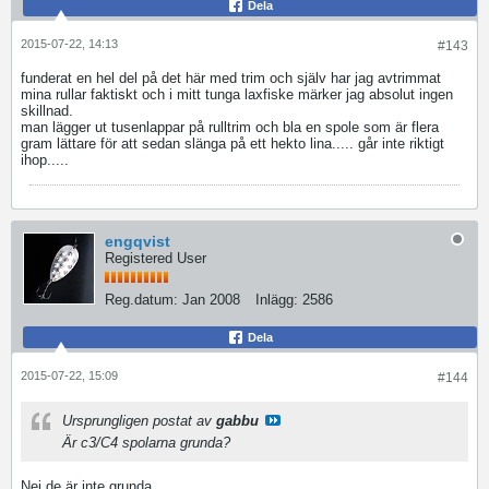
Dela
2015-07-22, 14:13
#143
funderat en hel del på det här med trim och själv har jag avtrimmat
mina rullar faktiskt och i mitt tunga laxfiske märker jag absolut ingen
skillnad.
man lägger ut tusenlappar på rulltrim och bla en spole som är flera
gram lättare för att sedan slänga på ett hekto lina..... går inte riktigt
ihop.....
engqvist
Registered User
Reg.datum:
Jan 2008
Inlägg:
2586
Dela
2015-07-22, 15:09
#144
Ursprungligen postat av
gabbu
Är c3/C4 spolarna grunda?
Nej de är inte grunda.