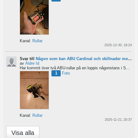
Kanal:
Rullar
2025-12-30, 18:24
Svar till
Någon som kan ABU Cardinal och skillnader mellan äldre rullar?
av
Äldre Id
Har kommit över två ABU-rullar på en loppis någonstans i Sverige. Servat själv nu. Den ena är en klassisk...
1
Foto
Kanal:
Rullar
2025-11-21, 20:37
Visa alla