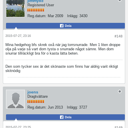
jimmy85
Registered User
Reg.datum:
Mar 2009
Inlägg:
3430
Dela
2015-07-27, 23:16
#148
Mina hedgehog bfs skrek oxå när jag torrsnurrade. Men 1 liten droppe
olja på varje så vart dom tysta o snurrade något sämre. Men dom
snurrar tillräckligt bra för o kasta lätta beten.
Den som tycker sex är det skönaste som finns har aldrig varit riktigt
skitnödig
joens
Dragtvättare
Reg.datum:
Jun 2013
Inlägg:
3727
Dela
2015-07-27, 23:25
#149