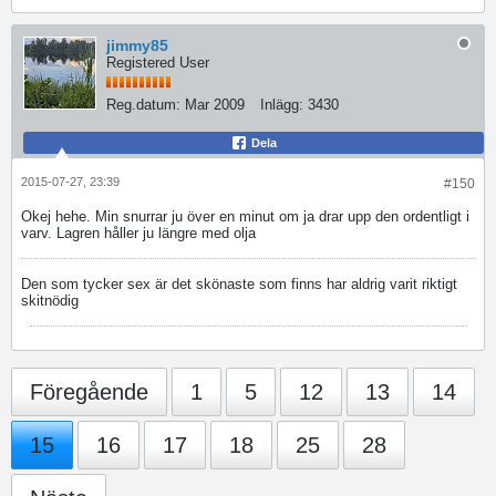
jimmy85
Registered User
Reg.datum:
Mar 2009
Inlägg:
3430
Dela
2015-07-27, 23:39
#150
Okej hehe. Min snurrar ju över en minut om ja drar upp den ordentligt i
varv. Lagren håller ju längre med olja
Den som tycker sex är det skönaste som finns har aldrig varit riktigt
skitnödig
Föregående
1
5
12
13
14
15
16
17
18
25
28