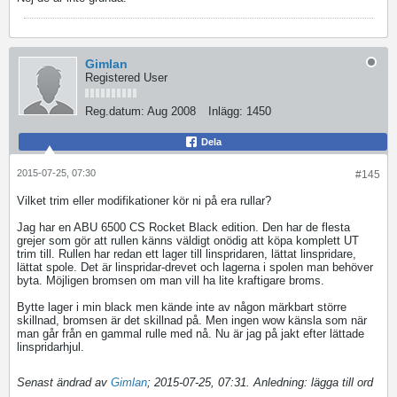
Gimlan
Registered User
Reg.datum:
Aug 2008
Inlägg:
1450
Dela
2015-07-25, 07:30
#145
Vilket trim eller modifikationer kör ni på era rullar?
Jag har en ABU 6500 CS Rocket Black edition. Den har de flesta
grejer som gör att rullen känns väldigt onödig att köpa komplett UT
trim till. Rullen har redan ett lager till linspridaren, lättat linspridare,
lättat spole. Det är linspridar-drevet och lagerna i spolen man behöver
byta. Möjligen bromsen om man vill ha lite kraftigare broms.
Bytte lager i min black men kände inte av någon märkbart större
skillnad, bromsen är det skillnad på. Men ingen wow känsla som när
man går från en gammal rulle med nå. Nu är jag på jakt efter lättade
linspridarhjul.
Senast ändrad av
Gimlan
;
2015-07-25, 07:31
.
Anledning:
lägga till ord