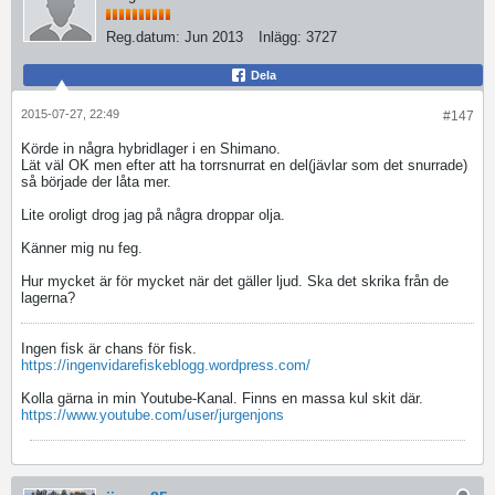
Reg.datum:
Jun 2013
Inlägg:
3727
Dela
2015-07-27, 22:49
#147
Körde in några hybridlager i en Shimano.
Lät väl OK men efter att ha torrsnurrat en del(jävlar som det snurrade)
så började der låta mer.
Lite oroligt drog jag på några droppar olja.
Känner mig nu feg.
Hur mycket är för mycket när det gäller ljud. Ska det skrika från de
lagerna?
Ingen fisk är chans för fisk.
https://ingenvidarefiskeblogg.wordpress.com/
Kolla gärna in min Youtube-Kanal. Finns en massa kul skit där.
https://www.youtube.com/user/jurgenjons