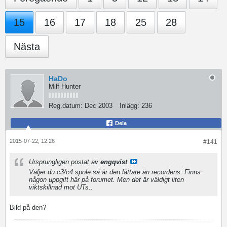
15
16
17
18
25
28
Nästa
HaDo
Milf Hunter
Reg.datum:
Dec 2003
Inlägg:
236
Dela
2015-07-22, 12:26
#141
Ursprungligen postat av
engqvist
Väljer du c3/c4 spole så är den lättare än recordens. Finns
någon uppgift här på forumet. Men det är väldigt liten
viktskillnad mot UTs..
Bild på den?