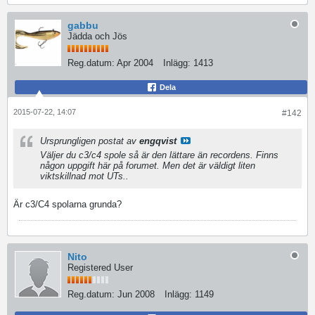
gabbu
Jädda och Jös
Reg.datum:
Apr 2004
Inlägg:
1413
Dela
2015-07-22, 14:07
#142
Ursprungligen postat av
engqvist
Väljer du c3/c4 spole så är den lättare än recordens. Finns
någon uppgift här på forumet. Men det är väldigt liten
viktskillnad mot UTs..
Är c3/C4 spolarna grunda?
Nito
Registered User
Reg.datum:
Jun 2008
Inlägg:
1149