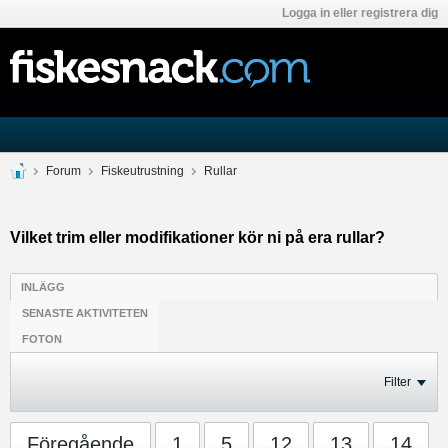
Logga in eller registrera dig
Forum
Fiskeutrustning
Rullar
Vilket trim eller modifikationer kör ni på era rullar?
INLÄGG
SENASTE AKTIVITETEN
FOTON
Filter
Föregående
1
5
12
13
14