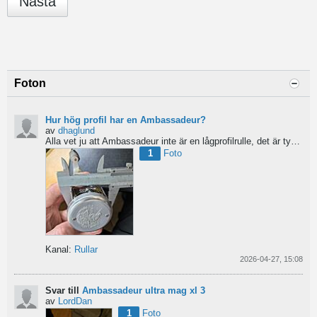
Nästa
Foton
Hur hög profil har en Ambassadeur?
av
dhaglund
Alla vet ju att Ambassadeur inte är en lågprofilrulle, det är tydligt. Men hur hög profil har de egentligen?...
1
Foto
Kanal:
Rullar
2026-04-27, 15:08
Svar till
Ambassadeur ultra mag xl 3
av
LordDan
1
Foto