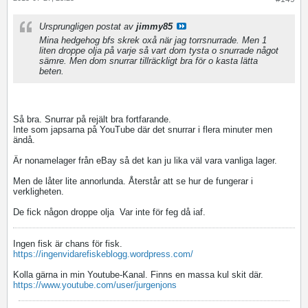
Ursprungligen postat av
jimmy85
Mina hedgehog bfs skrek oxå när jag torrsnurrade. Men 1
liten droppe olja på varje så vart dom tysta o snurrade något
sämre. Men dom snurrar tillräckligt bra för o kasta lätta
beten.
Så bra. Snurrar på rejält bra fortfarande.
Inte som japsarna på YouTube där det snurrar i flera minuter men
ändå.
Är nonamelager från eBay så det kan ju lika väl vara vanliga lager.
Men de låter lite annorlunda. Återstår att se hur de fungerar i
verkligheten.
De fick någon droppe olja
Var inte för feg då iaf.
Ingen fisk är chans för fisk.
https://ingenvidarefiskeblogg.wordpress.com/
Kolla gärna in min Youtube-Kanal. Finns en massa kul skit där.
https://www.youtube.com/user/jurgenjons