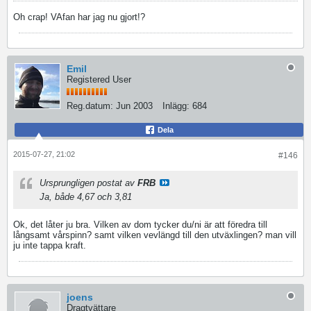
Oh crap! VAfan har jag nu gjort!?
Emil
Registered User
Reg.datum:
Jun 2003
Inlägg:
684
Dela
2015-07-27, 21:02
#146
Ursprungligen postat av
FRB
Ja, både 4,67 och 3,81
Ok, det låter ju bra. Vilken av dom tycker du/ni är att föredra till
långsamt vårspinn? samt vilken vevlängd till den utväxlingen? man vill
ju inte tappa kraft.
joens
Dragtvättare