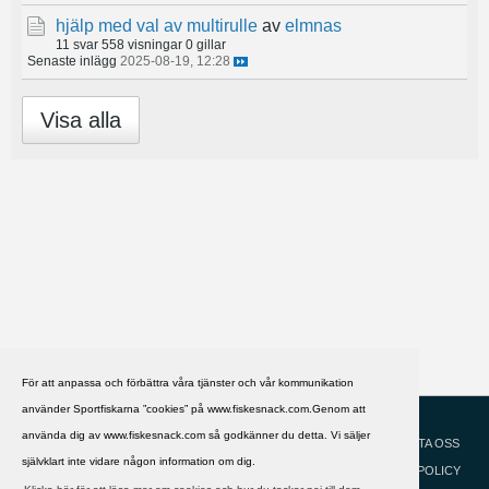
hjälp med val av multirulle
av
elmnas
11 svar
558 visningar
0 gillar
Senaste inlägg
2025-08-19, 12:28
Visa alla
För att anpassa och förbättra våra tjänster och vår kommunikation
använder Sportfiskarna ”cookies” på www.fiskesnack.com.Genom att
HJÄLP
Svenska
använda dig av www.fiskesnack.com så godkänner du detta. Vi säljer
KONTAKTA OSS
självklart inte vidare någon information om dig.
COOKIEPOLICY