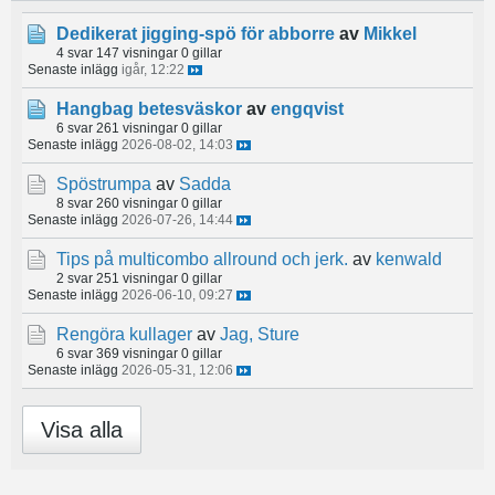
Dedikerat jigging-spö för abborre
av
Mikkel
4 svar
147 visningar
0 gillar
Senaste inlägg
igår, 12:22
Hangbag betesväskor
av
engqvist
6 svar
261 visningar
0 gillar
Senaste inlägg
2026-08-02, 14:03
Spöstrumpa
av
Sadda
8 svar
260 visningar
0 gillar
Senaste inlägg
2026-07-26, 14:44
Tips på multicombo allround och jerk.
av
kenwald
2 svar
251 visningar
0 gillar
Senaste inlägg
2026-06-10, 09:27
Rengöra kullager
av
Jag, Sture
6 svar
369 visningar
0 gillar
Senaste inlägg
2026-05-31, 12:06
Visa alla