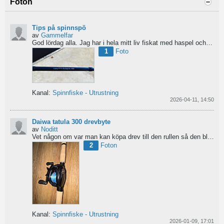
Foton
Tips på spinnspö
av
Gammelfar
God lördag alla.
Jag har i hela mitt liv fiskat med haspel och har för något år sedan hittat min...
1
Foto
Kanal:
Spinnfiske - Utrustning
2026-04-11, 14:50
Daiwa tatula 300 drevbyte
av
Noditt
Vet någon om var man kan köpa drev till den rullen så den blir lågutväxlad har en japansk 8.1 det är...
2
Foton
Kanal:
Spinnfiske - Utrustning
2026-01-09, 17:01