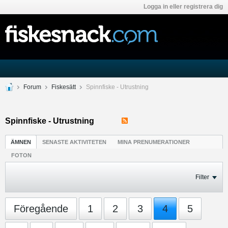
Logga in eller registrera dig
Forum
Fiskesätt
Spinnfiske - Utrustning
Spinnfiske - Utrustning
ÄMNEN
SENASTE AKTIVITETEN
MINA PRENUMERATIONER
FOTON
Filter
Föregående
1
2
3
4
5