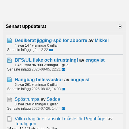
Senast uppdaterat
Dedikerat jigging-spö för abborre
av
Mikkel
4 svar
147 visningar
0 gillar
Senaste inlägg
igår, 12:22
BFS/UL fiske och utrustning!
av
engqvist
1 459 svar
96 900 visningar
1 gilla
Senaste inlägg
2026-08-05, 22:21
Hangbag betesväskor
av
engqvist
6 svar
261 visningar
0 gillar
Senaste inlägg
2026-08-02, 14:03
Spöstrumpa
av
Sadda
8 svar
260 visningar
0 gillar
Senaste inlägg
2026-07-26, 14:44
Vilka drag är ett absolut måste för Regnbåge!
av
TorrJiggen
14 svar
12 247 visningar
0 gillar