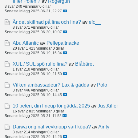
eller Polen ?
av
Rogergun
3 svar
240 visningar
0 gillar
Senaste inlägg
2025-06-21, 22:27
Är det skillnad på lina och lina?
av
efc__
8 svar
671 visningar
0 gillar
Senaste inlägg
2025-06-20, 10:07
Abu Atlantic
av
Pellepaltnacke
20 svar
1 423 visningar
0 gillar
Senaste inlägg
2025-06-19, 16:34
XUL / SUL spö rulle lina?
av
Blåbäret
1 svar
210 visningar
0 gillar
Senaste inlägg
2025-06-10, 21:50
Vilken ambassadeur? Lax & gädda
av
Polo
3 svar
446 visningar
0 gillar
Senaste inlägg
2025-06-10, 14:45
10 beten, din lineup för gädda 2025
av
JustKiller
16 svar
2 835 visningar
0 gillar
Senaste inlägg
2025-05-31, 11:53
Daiwa original vevknopp vart köpa?
av
Airity
3 svar
214 visningar
0 gillar
Senaste inlägg
2025-05-29, 14:26