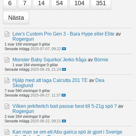
6
7
14
54
104
351
Nästa
Lew's Custom Pro Gen 3 - Bara Hype eller Elite
av
Rogergun
1 svar
169 visningar
0 gillar
Senaste inlägg
2025-07-07, 09:22
Monster Baby Squirko/ Jerko fråga
av
Börnie
1 svar
184 visningar
0 gillar
Senaste inlägg
2025-06-29, 21:24
Hjälp med att laga Calcutta 201 TE
av
Dea
Skoglund
7 svar
590 visningar
0 gillar
Senaste inlägg
2025-06-27, 11:37
Vilken jerk/twitch bait passar best till 5-21g spö ?
av
Rogergun
2 svar
264 visningar
0 gillar
Senaste inlägg
2025-06-22, 09:21
Kan man se om ett Abu garica spö är gjort i Sverige