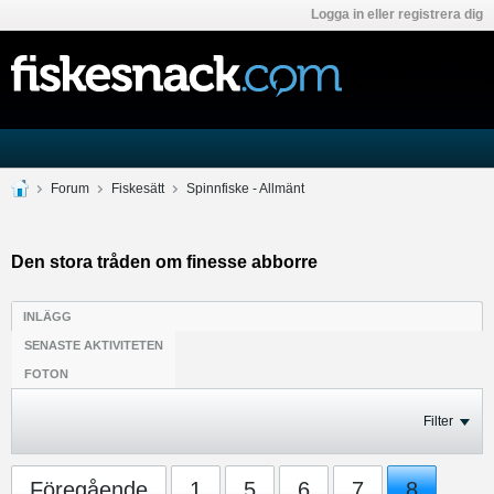
Logga in eller registrera dig
Forum
Fiskesätt
Spinnfiske - Allmänt
Den stora tråden om finesse abborre
INLÄGG
SENASTE AKTIVITETEN
FOTON
Filter
Föregående
1
5
6
7
8