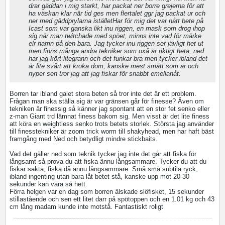
drar gäddan i mig starkt, har packat ner borre grejerna för att
ha väskan klar när tid ges men flertalet ggr jag packat ur och
ner med gäddprylarna iställetHar för mig det var nått bete på
Icast som var ganska likt inu riggen, en mask som drog ihop
sig när man twitchade med spöet, minns inte vad för märke
elr namn på den bara. Jag tycker inu riggen ser jävligt het ut
men finns många andra tekniker som oxå är riktigt heta, ned
har jag kört litegrann och det funkar bra men tycker ibland det
är lite svårt att kroka dom, kanske mest smått som är och
nyper sen tror jag att jag fiskar för snabbt emellanåt.
Borren tar ibland galet stora beten så tror inte det är ett problem.
Frågan man ska ställa sig är var gränsen går för finesse? Även om
tekniken är finessig så känner jag spontant att en stor fet senko eller
z-man Giant trd lämnat finess bakom sig. Men visst är det lite finess
att köra en weightless senko trots betets storlek. Största jag använder
till finesstekniker är zoom trick worm till shakyhead, men har haft bäst
framgång med Ned och betydligt mindre stickbaits.
Vad det gäller ned som teknik tycker jag inte det går att fiska för
långsamt så prova du att fiska ännu långsammare. Tycker du att du
fiskar sakta, fiska då ännu långsammare. Små små subtila ryck,
ibland ingenting utan bara låt betet stå, kanske upp mot 20-30
sekunder kan vara så hett.
Förra helgen var en dag som borren älskade slöfisket, 15 sekunder
stillastående och sen ett litet darr på spötoppen och en 1.01 kg och 43
cm lång madam kunde inte motstå. Fantastiskt roligt