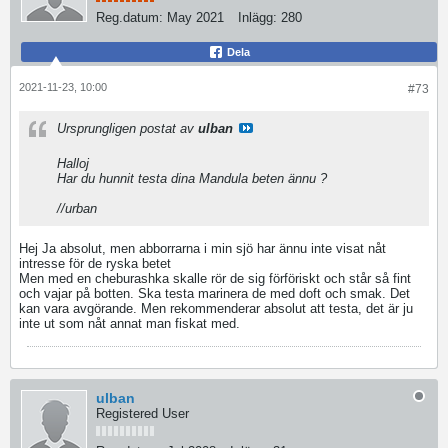
Reg.datum:
May 2021
Inlägg:
280
Dela
2021-11-23, 10:00
#73
Ursprungligen postat av
ulban
Halloj
Har du hunnit testa dina Mandula beten ännu ?
//urban
Hej Ja absolut, men abborrarna i min sjö har ännu inte visat nåt
intresse för de ryska betet
Men med en cheburashka skalle rör de sig förföriskt och står så fint
och vajar på botten. Ska testa marinera de med doft och smak. Det
kan vara avgörande. Men rekommenderar absolut att testa, det är ju
inte ut som nåt annat man fiskat med.
ulban
Registered User