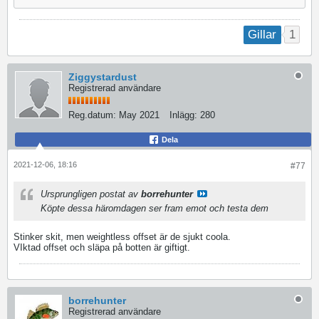
1
Gillar
Ziggystardust
Registrerad användare
Reg.datum:
May 2021
Inlägg:
280
Dela
2021-12-06, 18:16
#77
Ursprungligen postat av
borrehunter
Köpte dessa häromdagen ser fram emot och testa dem
Stinker skit, men weightless offset är de sjukt coola.
VIktad offset och släpa på botten är giftigt.
borrehunter
Registrerad användare