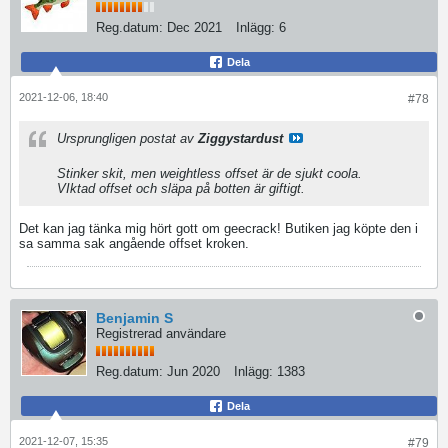
Reg.datum:
Dec 2021
Inlägg:
6
Dela
2021-12-06, 18:40
#78
Ursprungligen postat av
Ziggystardust
Stinker skit, men weightless offset är de sjukt coola.
VIktad offset och släpa på botten är giftigt.
Det kan jag tänka mig hört gott om geecrack! Butiken jag köpte den i
sa samma sak angående offset kroken.
Benjamin S
Registrerad användare
Reg.datum:
Jun 2020
Inlägg:
1383
Dela
2021-12-07, 15:35
#79