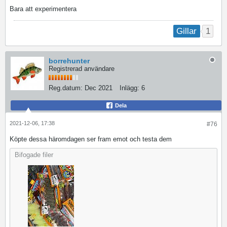
Bara att experimentera
1
Gillar
borrehunter
Registrerad användare
Reg.datum:
Dec 2021
Inlägg:
6
Dela
2021-12-06, 17:38
#76
Köpte dessa häromdagen ser fram emot och testa dem
Bifogade filer