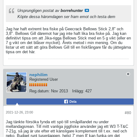
Ursprungligen postat av
borrehunter
Köpte dessa häromdagen ser fram emot och testa dem
Jag har haft extremt bra fiske på Geecrack Bellows Stick 2,8" och
3,8". Bellows Gill däremot har jag inte haft lika bra fiske på. Jag kan
definitivt tipsa om att Jika-rigga Bellows Stick med en 5 g vikt (eller en
7 g vikt om det blåser mycket). Årets metod i min mening. Om du
listar ut ett sätt att göra Bellows Gill till en fiskfångare får du jättegärna
tipsa om det här.
nephilim
Registered User
Reg.datum:
Nov 2013
Inlägg:
427
Dela
2021-12-26, 23:00
#80
Jag tänkte försöka fynda ett spö till småpillandet nu under
mellandagsrean. Till mitt vanliga jiggfiske använder jag ett W3 T-T&C
7-21g, så jag är ute efter ett känsligare komplement till t.ex. ned och
neko. Budget runt tusenlappen, helst 7' men 8' kan funka om det