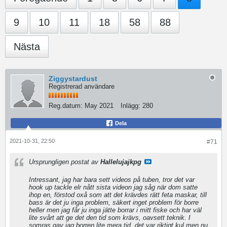
9
10
11
18
58
88
Nästa
Ziggystardust
Registrerad användare
Reg.datum:
May 2021
Inlägg:
280
Dela
2021-10-31, 22:50
#71
Ursprungligen postat av
Hallelujajkpg
Intressant, jag har bara sett videos på tuben, tror det var
hook up tackle elr nått sista videon jag såg när dom satte
ihop en, förstod oxå som att det krävdes rätt feta maskar, till
bass är det ju inga problem, säkert inget problem för borre
heller men jag får ju inga jätte borrar i mitt fiske och har väl
lite svårt att ge det den tid som krävs, oavsett teknik. I
somras gav jag borren lite mera tid, det var riktigt kul men nu