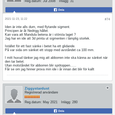
Reg.datum:
Jul 2008
Inlägg:
31
Dela
2021-11-23, 11:22
#74
Iden är inte alls dum, med flytande sigment.
Principen är åt Nedrigg hållet.
Kan vara att Mandula betena är i största laget ?
Jag har en ide att 3d printa ut sigmenten i lämplig storlek.
Istället för ett fast sänke i betet ha ett glidande.
På var sida om sänket ett stopp med avståndet ca 100 mm.
I mitt huvud tänker jag mig att abborren inte ska känna av sänket när
den tar betet.
Utan motståndet för abborren blir spötoppen......
Får se om jag hinner prova min ide i år innan det blir för kallt
Ziggystardust
Registrerad användare
Reg.datum:
May 2021
Inlägg:
280
Dela