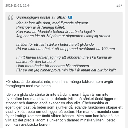
2021-11-23, 15:44
#75
Ursprungligen postat av
ulban
Iden är inte alls dum, med flytande sigment.
Principen är åt Nedrigg hållet.
Kan vara att Mandula betena är i största laget ?
Jag har en ide att 3d printa ut sigmenten i lämplig storlek.
Istället för ett fast sänke i betet ha ett glidande.
På var sida om sänket ett stopp med avståndet ca 100 mm.
I mitt huvud tänker jag mig att abborren inte ska känna av
sänket när den tar betet.
Utan motståndet för abborren blir spötoppen......
Får se om jag hinner prova min ide i år innan det blir för kallt
För stora är de absolut inte, men finns många faktorer som avgör
framgången med nya beten.
Idén om glidande sänke är inte så dum, men frågan är om inte
flytkraften hos mandula betet defacto lyfter så sänket ändå ligger mot
stoppet och därmed ändå skapar en viss vikt. Cheburashka är
egentligen bäst på beten som sjunker då ledande funktionen skapar ett
visst viktlöst bete om det ligger på botten. Har man ett mandula som
flyter kraftigt kommer ändå vikten kännas. Men man kan köra så lätt
vikt att det precis lagom sjunker och därmed minska vikten i betet
som kan avskräcka borren.