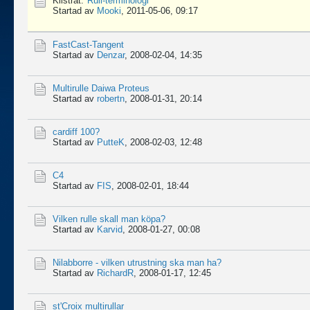
Klistrat:
Rull-terminologi
Startad av
Mooki
,
2011-05-06, 09:17
FastCast-Tangent
Startad av
Denzar
,
2008-02-04, 14:35
Multirulle Daiwa Proteus
Startad av
robertn
,
2008-01-31, 20:14
cardiff 100?
Startad av
PutteK
,
2008-02-03, 12:48
C4
Startad av
FIS
,
2008-02-01, 18:44
Vilken rulle skall man köpa?
Startad av
Karvid
,
2008-01-27, 00:08
Nilabborre - vilken utrustning ska man ha?
Startad av
RichardR
,
2008-01-17, 12:45
st'Croix multirullar