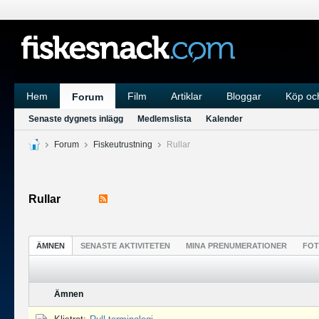
Hem
Film
Artiklar
Bloggar
Köp och
Forum
Senaste dygnets inlägg
Medlemslista
Kalender
Forum
Fiskeutrustning
Rullar
Rullar
ÄMNEN
SENASTE AKTIVITETEN
MINA PRENUMERATIONER
FO
Ämnen