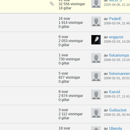
41 svar
av
Micki.S
32 556 visningar
2025-04-06, 21:10
18 gillar
16 svar
av
PederE
1 914 visningar
2008-02-04, 21:46
0 gillar
8 svar
av
engqvist
2 053 visningar
2008-02-03, 14:28
0 gillar
1 svar
av
fiskartompa
730 visningar
2008-02-03, 13:10
0 gillar
5 svar
av
fiskemanne
827 visningar
2008-02-01, 20:01
0 gillar
8 svar
av
Karvid
2 674 visningar
2008-01-27, 11:41
0 gillar
3 svar
av
Gutbucket
2 112 visningar
2008-01-26, 03:44
0 gillar
18 svar
av
Uberola