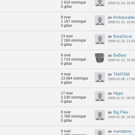
1 919 visningar
2008-01-24, 19:30
0 gillar
9 svar
av
Ambassadeu
1 197 visningar
2008-01-23, 19:40
0 gillar
13 svar
av
BaraOscar
2 166 visningar
2008-01-20, 11:03
0 gillar
8 svar
av
BeBest
1 714 visningar
2008-01-11, 19:48
0 gillar
4 svar
av
TAMTAM
13 084 visningar
2008-01-08, 17:49
0 gillar
17 svar
av
Hippo
2 236 visningar
2008-01-07, 08:45
0 gillar
6 svar
av
Big Pike
1 768 visningar
2008-01-06, 18:34
0 gillar
6 svar
av
mandatory