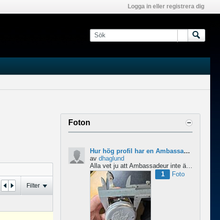
Logga in eller registrera dig
Foton
Hur hög profil har en Ambassadeur?
av
dhaglund
Alla vet ju att Ambassadeur inte är en lågprofilrulle, det är tydligt. Men hur hög profil har de egentligen?...
1
Foto
Filter