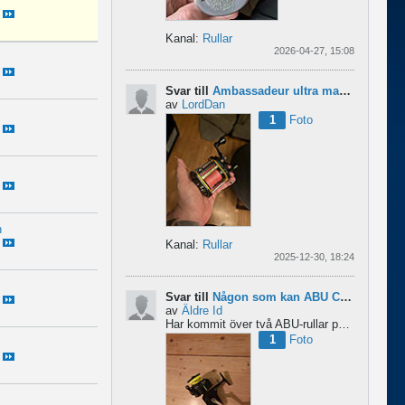
Kanal:
Rullar
2026-04-27, 15:08
Svar till
Ambassadeur ultra mag xl 3
av
LordDan
1
Foto
n
Kanal:
Rullar
2025-12-30, 18:24
Svar till
Någon som kan ABU Cardinal och skillnader mellan äldre rullar?
av
Äldre Id
Har kommit över två ABU-rullar på en loppis någonstans i Sverige. Servat själv nu. Den ena är en klassisk...
1
Foto