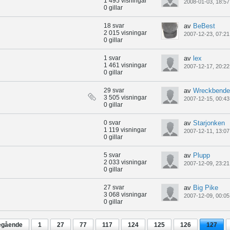
1 495 visningar
2008-01-03, 18:57
0 gillar
18 svar
av
BeBest
2 015 visningar
2007-12-23, 07:21
0 gillar
1 svar
av
lex
1 461 visningar
2007-12-17, 20:22
0 gillar
29 svar
av
Wreckbende
3 505 visningar
2007-12-15, 00:43
0 gillar
0 svar
av
Starjonken
1 119 visningar
2007-12-11, 13:07
0 gillar
5 svar
av
Plupp
2 033 visningar
2007-12-09, 23:21
0 gillar
27 svar
av
Big Pike
3 068 visningar
2007-12-09, 00:05
0 gillar
egående
1
27
77
117
124
125
126
127