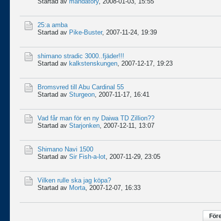
Startad av
mandatory
,
2008-01-03, 15:55
25:a amba
Startad av
Pike-Buster
,
2007-11-24, 19:39
shimano stradic 3000..fjäder!!!
Startad av
kalkstenskungen
,
2007-12-17, 19:23
Bromsvred till Abu Cardinal 55
Startad av
Sturgeon
,
2007-11-17, 16:41
Vad får man för en ny Daiwa TD Zillion??
Startad av
Starjonken
,
2007-12-11, 13:07
Shimano Navi 1500
Startad av
Sir Fish-a-lot
,
2007-11-29, 23:05
Vilken rulle ska jag köpa?
Startad av
Morta
,
2007-12-07, 16:33
För