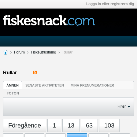
Logga in eller registrera dig
Forum
Fiskeutrustning
Rullar
Rullar
ÄMNEN
SENASTE AKTIVITETEN
MINA PRENUMERATIONER
FOTON
Filter
Föregående
1
13
63
103