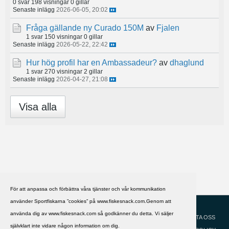
0 svar
198 visningar
0 gillar
Senaste inlägg
2026-06-05, 20:02
Fråga gällande ny Curado 150M
av
Fjalen
1 svar
150 visningar
0 gillar
Senaste inlägg
2026-05-22, 22:42
Hur hög profil har en Ambassadeur?
av
dhaglund
1 svar
270 visningar
2 gillar
Senaste inlägg
2026-04-27, 21:08
Visa alla
För att anpassa och förbättra våra tjänster och vår kommunikation
använder Sportfiskarna ”cookies” på www.fiskesnack.com.Genom att
HJÄLP
Svenska
använda dig av www.fiskesnack.com så godkänner du detta. Vi säljer
KONTAKTA OSS
självklart inte vidare någon information om dig.