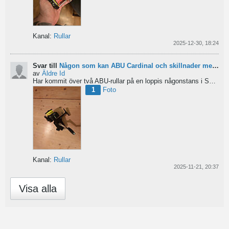
Kanal:
Rullar
2025-12-30, 18:24
Svar till
Någon som kan ABU Cardinal och skillnader mellan äldre rullar?
av
Äldre Id
Har kommit över två ABU-rullar på en loppis någonstans i Sverige. Servat själv nu. Den ena är en klassisk...
1
Foto
Kanal:
Rullar
2025-11-21, 20:37
Visa alla