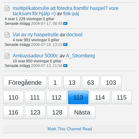
multiplikatorrulle att föredra framför haspel? vore
tacksam för hjälp =)
av
fisk-paj
4 svar
1 229 visningar
0 gillar
Senaste inlägg
2009-07-17, 08:45
Val av ny haspelrulle
av
doctool
4 svar
991 visningar
0 gillar
Senaste inlägg
2009-07-16, 13:15
Ambassadeur 5000c
av
A_Stromberg
10 svar
950 visningar
0 gillar
Senaste inlägg
2009-07-13, 21:04
Föregående
1
13
63
103
110
111
112
113
114
115
116
123
128
Nästa
Mark This Channel Read