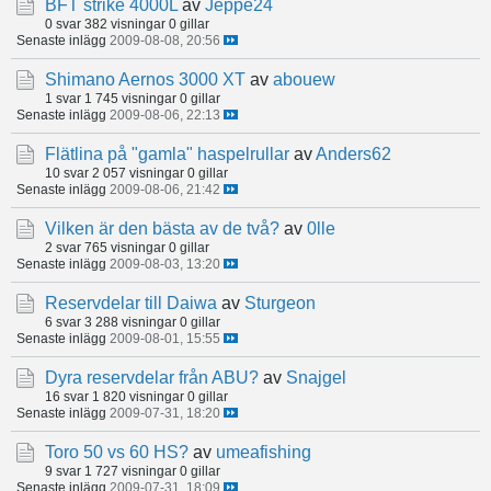
BFT strike 4000L
av
Jeppe24
0 svar
382 visningar
0 gillar
Senaste inlägg
2009-08-08, 20:56
Shimano Aernos 3000 XT
av
abouew
1 svar
1 745 visningar
0 gillar
Senaste inlägg
2009-08-06, 22:13
Flätlina på "gamla" haspelrullar
av
Anders62
10 svar
2 057 visningar
0 gillar
Senaste inlägg
2009-08-06, 21:42
Vilken är den bästa av de två?
av
0lle
2 svar
765 visningar
0 gillar
Senaste inlägg
2009-08-03, 13:20
Reservdelar till Daiwa
av
Sturgeon
6 svar
3 288 visningar
0 gillar
Senaste inlägg
2009-08-01, 15:55
Dyra reservdelar från ABU?
av
Snajgel
16 svar
1 820 visningar
0 gillar
Senaste inlägg
2009-07-31, 18:20
Toro 50 vs 60 HS?
av
umeafishing
9 svar
1 727 visningar
0 gillar
Senaste inlägg
2009-07-31, 18:09