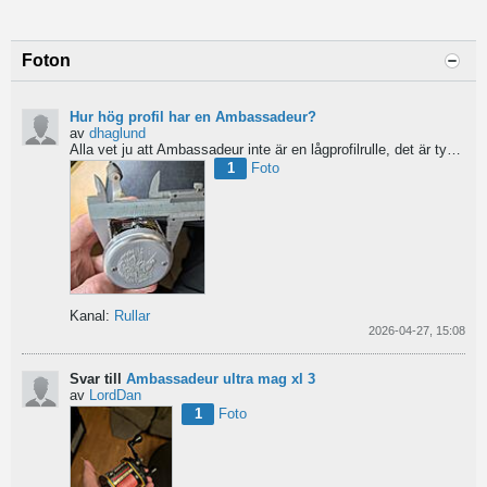
Foton
Hur hög profil har en Ambassadeur?
av
dhaglund
Alla vet ju att Ambassadeur inte är en lågprofilrulle, det är tydligt. Men hur hög profil har de egentligen?...
1
Foto
Kanal:
Rullar
2026-04-27, 15:08
Svar till
Ambassadeur ultra mag xl 3
av
LordDan
1
Foto